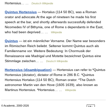
Hortensius… …
Deutsch Wikipedia
Quintus Hortensius
— Hortalus (114 50 BC), was a Roman
orator and advocate.At the age of nineteen he made his first
speech at the bar, and shortly afterwards successfully defended
Nicomedes IV of Bithynia, one of Rome s dependants in the East,
who had been deprived… …
Wikipedia
Quintus
— ist ein männlicher Vorname. Der Name war besonders
im Römischen Reich beliebt. Seltener kommt Quintus auch als
Familienname vor. Weitere Bedeutung: In Chormusik der
Renaissance wie Madrigal und Motette bezeichnet Quintus eine
Stimmlage zwischen… …
Deutsch Wikipedia
Hortensius (disambiguation)
— Hortensius can refer to:*Quintus
Hortensius (dictator), dictator of Rome in 286 B.C. *Quintus
Hortensius Hortalus (114 50 BC), Roman orator. *The Dutch
astronomer Martin van den Hove (1605 1639), also known as
Martinus Hortensius. *Hortensius… …
Wikipedia
© Academic, 2000-2026