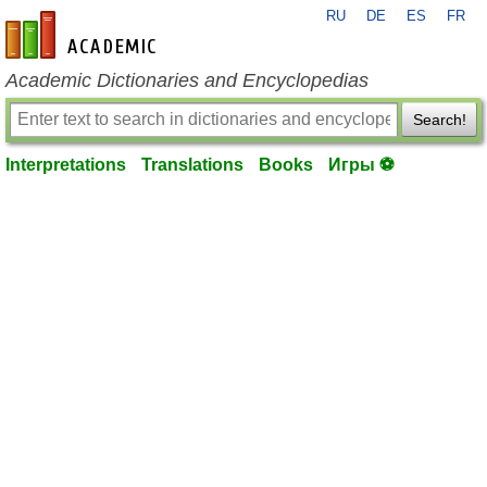
RU
DE
ES
FR
en-academic.com
Academic Dictionaries and Encyclopedias
Search!
Interpretations
Translations
Books
Игры ⚽