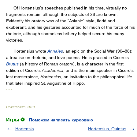
Of Hortensius's speeches published in his time, virtually no
fragments remain, although the subjects of 28 are known.
Evidently his oratory was of the “Asianic” style, florid and
exuberant, and his gestures accounted for much of the force of his
rhetoric, although shameless bribery helped secure his many
victories.
Hortensius wrote
Annales
, an epic on the Social War (90–88);
a treatise on rhetoric; and love poems. He is praised in Cicero's
Brutus
(a history of Roman oratory), is a character in the first
edition of Cicero's
Academica
, and is the main speaker in Cicero's
lost masterpiece,
Hortensius
, an invitation to the philosophical life
that later inspired St. Augustine of Hippo.
* * *
Universalium
.
2010
.
Игры ⚽
Поможем написать курсовую
Hortensia
Hortensius, Quintus