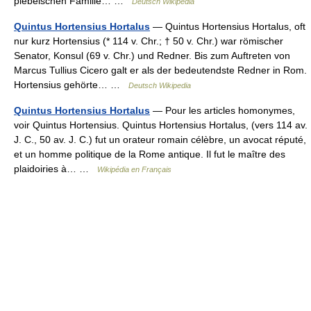
plebeischen Familie… …
Deutsch Wikipedia
Quintus Hortensius Hortalus
— Quintus Hortensius Hortalus, oft
nur kurz Hortensius (* 114 v. Chr.; † 50 v. Chr.) war römischer
Senator, Konsul (69 v. Chr.) und Redner. Bis zum Auftreten von
Marcus Tullius Cicero galt er als der bedeutendste Redner in Rom.
Hortensius gehörte… …
Deutsch Wikipedia
Quintus Hortensius Hortalus
— Pour les articles homonymes,
voir Quintus Hortensius. Quintus Hortensius Hortalus, (vers 114 av.
J. C., 50 av. J. C.) fut un orateur romain célèbre, un avocat réputé,
et un homme politique de la Rome antique. Il fut le maître des
plaidoiries à… …
Wikipédia en Français