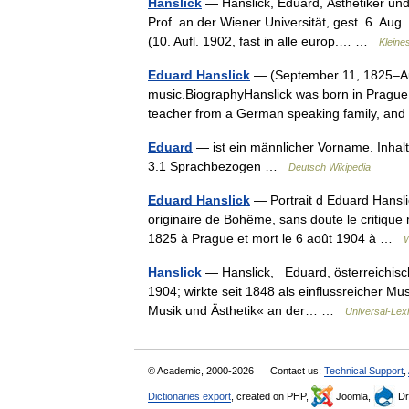
Hanslick
— Hanslick, Eduard, Ästhetiker und 
Prof. an der Wiener Universität, gest. 6. Au
(10. Aufl. 1902, fast in alle europ.… …
Kleine
Eduard Hanslick
— (September 11, 1825–Aug
music.BiographyHanslick was born in Prague,
teacher from a German speaking family, and
Eduard
— ist ein männlicher Vorname. Inhal
3.1 Sprachbezogen …
Deutsch Wikipedia
Eduard Hanslick
— Portrait d Eduard Hanslic
originaire de Bohême, sans doute le critique m
1825 à Prague et mort le 6 août 1904 à …
W
Hanslick
— Hạnslick, Eduard, österreichisch
1904; wirkte seit 1848 als einflussreicher Musi
Musik und Ästhetik« an der… …
Universal-Lex
© Academic, 2000-2026
Contact us:
Technical Support
,
Dictionaries export
, created on PHP,
Joomla,
Dr