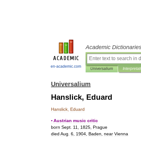
Academic Dictionarie
en-academic.com
Universalium
Interpretat
Universalium
Hanslick, Eduard
Hanslick
,
Eduard
▪
Austrian
music
critic
born
Sept
.
11
,
1825
,
Prague
died
Aug
.
6
,
1904
,
Baden
,
near
Vienna