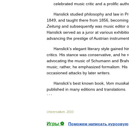
celebrated
music
critic
and
a
prolific
auth
Hanslick
studied
philosophy
and
law
in
P
1849
,
and
taught
there
from
1856
,
becoming
Zeitung
and
subsequently
was
music
editor
o
Hanslick
served
as
a
juror
at
various
exhibiti
advancing
the
prestige
of
Austrian
instrument
Hanslick
'
s
elegant
literary
style
gained
hi
critics
.
His
stance
was
conservative
,
and
he
r
advocating
the
music
of
Schumann
and
Bra
music
;
rather
,
he
emphasized
formalism
.
His
occasioned
attacks
by
later
writers
.
Hanslick
'
s
best
known
book
,
Vom
mu
sika
published
in
many
editions
and
translations
.
* * *
Universalium
.
2010
.
Игры ⚽
Поможем написать курсовую