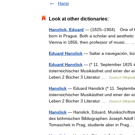
Hansi
Look at other dictionaries:
Hanslick, Eduard
— (1825–1904) One of the 
born in Prague. Both a scholar and aesthetic 
Vienna in 1856, then professor of music…
Eduard Hanslick
— Saltar a navegación, b
Eduard Hanslick
— (* 11. September 1825 in
österreichischer Musikästhet und einer der ein
Leben 2 Bücher 3 Literatur …
Deutsch Wikipedi
Hanslick
— Eduard Hanslick (* 11. September
österreichischer Musikästhet und einer der ein
Leben 2 Bücher 3 Literatur …
Deutsch Wikipedi
Hanslick
— Hanslick, Eduard, Musikschriftste
des böhmischen Bibliographen Joseph Adolf H.
Tomaschek in Prag, studierte aber in Pra