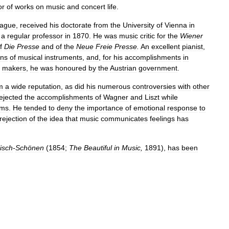
or
of
works
on
music
and
concert
life
.
rague
,
received
his
doctorate
from
the
University
of
Vienna
in
a
regular
professor
in
1870
.
He
was
music
critic
for
the
Wiener
f
Die
Presse
and
of
the
Neue
Freie
Presse
.
An
excellent
pianist
,
ons
of
musical
instruments
,
and
,
for
his
accomplishments
in
makers
,
he
was
honoured
by
the
Austrian
government
.
m
a
wide
reputation
,
as
did
his
numerous
controversies
with
other
ejected
the
accomplishments
of
Wagner
and
Liszt
while
hms
.
He
tended
to
deny
the
importance
of
emotional
response
to
rejection
of
the
idea
that
music
communicates
feelings
has
lisch
-
Schönen
(
1854
;
The
Beautiful
in
Music
,
1891
),
has
been