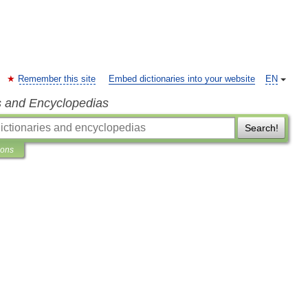
Remember this site
Embed dictionaries into your website
EN
s and Encyclopedias
Search!
ions