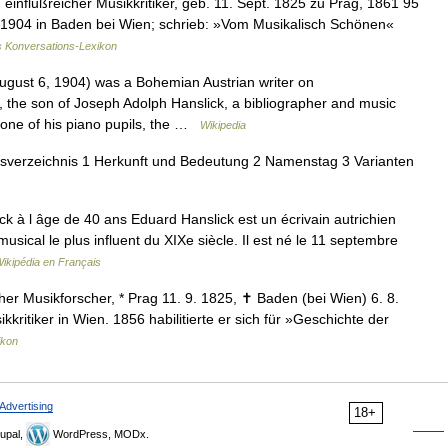
einflußreicher Musikkritiker, geb. 11. Sept. 1825 zu Prag, 1861 95
g. 1904 in Baden bei Wien; schrieb: »Vom Musikalisch Schönen«
s Konversations-Lexikon
ust 6, 1904) was a Bohemian Austrian writer on
 the son of Joseph Adolph Hanslick, a bibliographer and music
 one of his piano pupils, the …
Wikipedia
tsverzeichnis 1 Herkunft und Bedeutung 2 Namenstag 3 Varianten
k à l âge de 40 ans Eduard Hanslick est un écrivain autrichien
usical le plus influent du XIXe siècle. Il est né le 11 septembre
ikipédia en Français
er Musikforscher, * Prag 11. 9. 1825, ✝ Baden (bei Wien) 6. 8.
kkritiker in Wien. 1856 habilitierte er sich für »Geschichte der
ikon
Advertising
18+
upal,
WordPress, MODx.