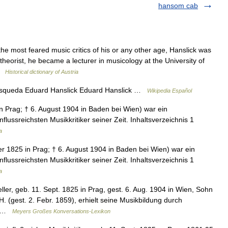
hansom cab
most feared music critics of his or any other age, Hanslick was
theorist, he became a lecturer in musicology at the University of
 …
Historical dictionary of Austria
úsqueda Eduard Hanslick Eduard Hanslick …
Wikipedia Español
 Prag; † 6. August 1904 in Baden bei Wien) war ein
flussreichsten Musikkritiker seiner Zeit. Inhaltsverzeichnis 1
a
 1825 in Prag; † 6. August 1904 in Baden bei Wien) war ein
flussreichsten Musikkritiker seiner Zeit. Inhaltsverzeichnis 1
a
ller, geb. 11. Sept. 1825 in Prag, gest. 6. Aug. 1904 in Wien, Sohn
 (gest. 2. Febr. 1859), erhielt seine Musikbildung durch
g… …
Meyers Großes Konversations-Lexikon