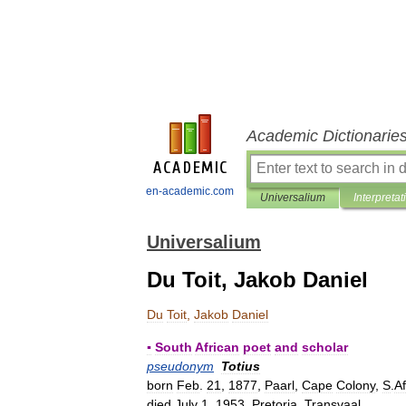
Academic Dictionarie
en-academic.com
Universalium
Interpretat
Universalium
Du Toit, Jakob Daniel
Du
Toit
,
Jakob
Daniel
▪
South
African
poet
and
scholar
pseudonym
Totius
born
Feb
.
21
,
1877
,
Paarl
,
Cape
Colony
,
S
.
Af
died
July
1
,
1953
,
Pretoria
,
Transvaal