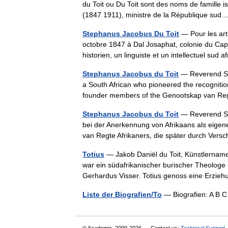
du Toit ou Du Toit sont des noms de famille
(1847 1911), ministre de la République s
Stephanus Jacobus Du Toit
— Pour les art
octobre 1847 à Dal Josaphat, colonie du Cap 
historien, un linguiste et un intellectuel sud 
Stephanus Jacobus du Toit
— Reverend St
a South African who pioneered the recognitio
founder members of the Genootskap van Re
Stephanus Jacobus du Toit
— Reverend Ste
bei der Anerkennung von Afrikaans als eige
van Regte Afrikaners, die später durch Ve
Totius
— Jakob Daniël du Toit, Künstlername T
war ein südafrikanischer burischer Theologe
Gerhardus Visser. Totius genoss eine Erzi
Liste der Biografien/To
— Biografien: A B 