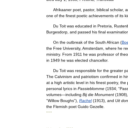
Afrikaaner
poet
,
pastor
,
biblical
scholar
,
a
one
of
the
finest
poetic
achievements
of
its
k
Du
Toit
was
educated
in
Pretoria
,
Rusten
Burgesdorp
,
and
passed
his
final
examinatio
On
the
outbreak
of
the
South
African
(
Bo
the
Free
University
,
Amsterdam
,
where
he
re
ministry
.
From
1911
he
was
professor
of
theo
in
1949
he
was
elected
chancellor
.
Du
Toit
was
responsible
for
the
greater
pa
The
Calvinism
and
patriotism
confirmed
in
hi
at
a
high
artistic
level
in
his
finest
poetry
,
the
personal
lyrics
in
Passieblomme
(
1934
; “
Pass
volumes
—
including
Bij
die
Monument
(
1908
)
“
Willow
Boughs
”),
Rachel
(
1913
),
and
Uit
don
the
Flemish
poet
Guido
Gezelle
.
* * *