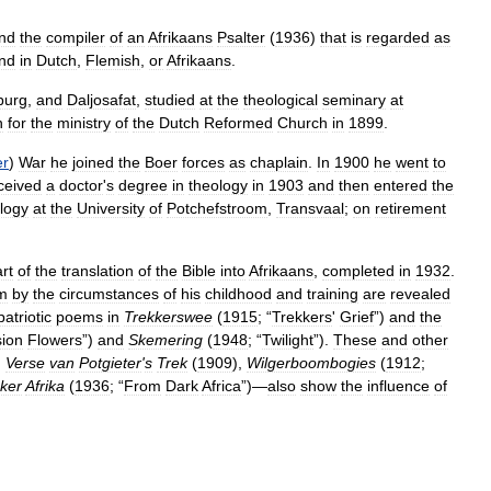
nd
the
compiler
of
an
Afrikaans
Psalter
(
1936
)
that
is
regarded
as
ind
in
Dutch
,
Flemish
,
or
Afrikaans
.
burg
,
and
Daljosafat
,
studied
at
the
theological
seminary
at
n
for
the
ministry
of
the
Dutch
Reformed
Church
in
1899
.
er
)
War
he
joined
the
Boer
forces
as
chaplain
.
In
1900
he
went
to
ceived
a
doctor
'
s
degree
in
theology
in
1903
and
then
entered
the
logy
at
the
University
of
Potchefstroom
,
Transvaal
;
on
retirement
rt
of
the
translation
of
the
Bible
into
Afrikaans
,
completed
in
1932
.
m
by
the
circumstances
of
his
childhood
and
training
are
revealed
patriotic
poems
in
Trekkerswee
(
1915
; “
Trekkers
'
Grief
”)
and
the
ion
Flowers
”)
and
Skemering
(
1948
; “
Twilight
”).
These
and
other
,
Verse
van
Potgieter
'
s
Trek
(
1909
),
Wilgerboombogies
(
1912
;
ker
Afrika
(
1936
; “
From
Dark
Africa
”)—
also
show
the
influence
of