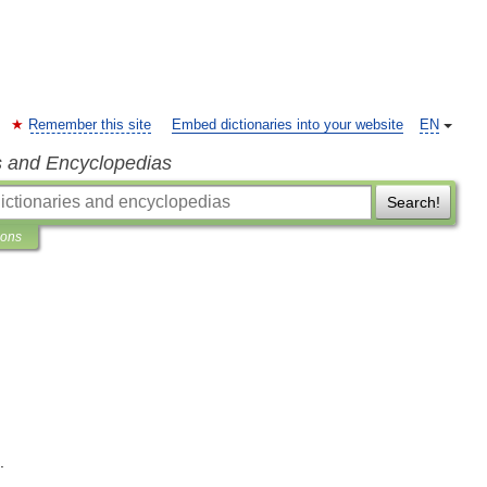
Remember this site
Embed dictionaries into your website
EN
s and Encyclopedias
Search!
ions
.