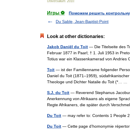
Universalium
.
2010
.
Игры ⚽
Поможем решить контрольну
Du Sable, Jean-Baptist-Point
Look at other dictionaries:
Jakob Daniël du Toit
— Die Titelseite des T
Februar 1877 in Paarl; † 1. Juli 1953 in Pret
Totius war ein Klassenkamerad von Andrie
Toit
— ist der Familienname folgender Perso
Daniel du Toit (1871–1959), südafrikanische
Theologe und Dichter Natalie du Toit (*… 
S.J. du Toit
— Reverend Stephanus Jacobus du
Anerkennung von Afrikaans als eigene Spra
Regte Afrikaners, die später durch Versch
Du Toit
— may refer to: Contents 1 People
Du Toit
— Cette page d’homonymie répertorie 