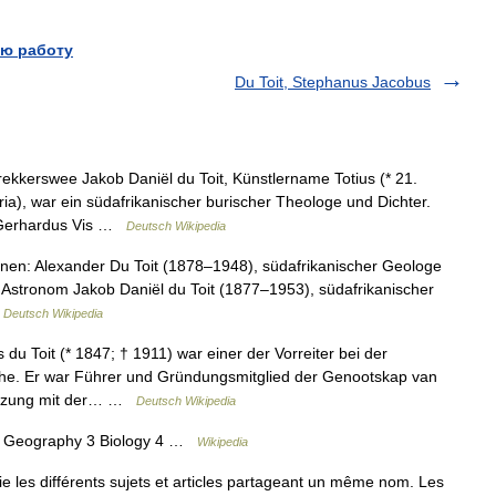
ю работу
Du Toit, Stephanus Jacobus
rekkerswee Jakob Daniël du Toit, Künstlername Totius (* 21.
oria), war ein südafrikanischer burischer Theologe und Dichter.
s Gerhardus Vis …
Deutsch Wikipedia
nen: Alexander Du Toit (1878–1948), südafrikanischer Geologe
r Astronom Jakob Daniël du Toit (1877–1953), südafrikanischer
…
Deutsch Wikipedia
 Toit (* 1847; † 1911) war einer der Vorreiter bei der
che. Er war Führer und Gründungsmitglied der Genootskap van
melzung mit der… …
Deutsch Wikipedia
 2 Geography 3 Biology 4 …
Wikipedia
les différents sujets et articles partageant un même nom. Les