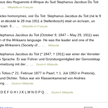
 issus des Huguenots d Afrique du Sud Stephanus Jacobus Du Toit
ud… …
Wikipédia en Français
icles homonymes, voir Du Toit. Stephanus Jacobus du Toit (né le 9
et décédé le 28 mai 1911 à Stellenbosch) était un écrivain, un
africain. Il… …
Wikipédia en Français
ephanus Jacobus du Toit (October 9, 1847 – May 29, 1911) was
n of the Afrikaans language. He was the leader and one of the
gte Afrikaners (Society of… …
Wikipedia
phanus Jacobus du Toit (* 1847; † 1911) war einer der Vorreiter
ne Sprache. Er war Führer und Gründungsmitglied der Genootskap
rschmelzung mit der… …
Deutsch Wikipedia
otius (* 21. Februar 1877 in Paarl; † 1. Juli 1953 in Pretoria),
 und Dichter. Totius war ein Klassenkamerad von Andries
ehung …
Deutsch Wikipedia
C D E F G H I J K L M N O P Q …
Deutsch Wikipedia