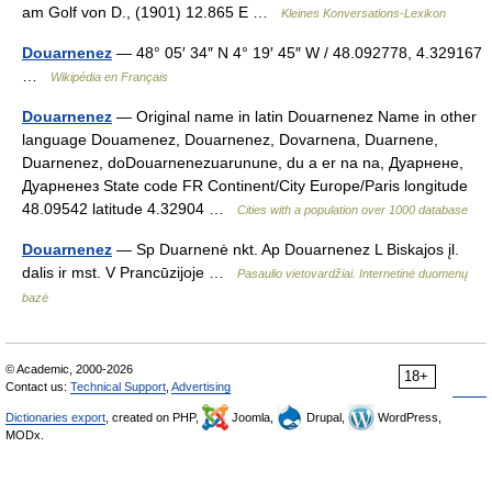
am Golf von D., (1901) 12.865 E …
Kleines Konversations-Lexikon
Douarnenez
— 48° 05′ 34″ N 4° 19′ 45″ W / 48.092778, 4.329167
…
Wikipédia en Français
Douarnenez
— Original name in latin Douarnenez Name in other
language Douamenez, Douarnenez, Dovarnena, Duarnene,
Duarnenez, doDouarnenezuarunune, du a er na na, Дуарнене,
Дуарненез State code FR Continent/City Europe/Paris longitude
48.09542 latitude 4.32904 …
Cities with a population over 1000 database
Douarnenez
— Sp Duarnenė nkt. Ap Douarnenez L Biskajos įl.
dalis ir mst. V Prancūzijoje …
Pasaulio vietovardžiai. Internetinė duomenų
bazė
© Academic, 2000-2026
18+
Contact us:
Technical Support
,
Advertising
Dictionaries export
, created on PHP,
Joomla,
Drupal,
WordPress,
MODx.