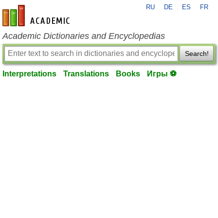
RU
DE
ES
FR
en-academic.com
Academic Dictionaries and Encyclopedias
Search!
Interpretations
Translations
Books
Игры ⚽