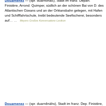
Douarnenez
— (spr. duarnönǟß), Stadt im franz. Depart.
Finistère, Arrond. Quimper, südlich an der schönen Bai von D. des
Atlantischen Ozeans und an der Orléansbahn gelegen, mit Hafen
und Schifffahrtschule, treibt bedeutende Seefischerei, besonders
auf… …
Meyers Großes Konversations-Lexikon
Douarnenez
— (spr. duarnĕnähs), Stadt im franz. Dep. Finistère,