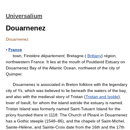
Universalium
Douarnenez
Douarnenez
▪
France
town, Finistère
département,
Bretagne (
Brittany
)
région,
northwestern France. It lies at the mouth of Pouldavid Estuary on
Douarnenez Bay of the Atlantic Ocean, northwest of the city of
Quimper.
Douarnenez is associated in Breton folklore with the legendary
city of Ys, which was believed to lie beneath the waters of the bay,
and also with the medieval story of Tristan (
Tristan and Isolde
),
lover of Iseult, for whom the island astride the estuary is named.
Tristan Island was formerly named Saint-Tutuarn Island for the
priory founded there in 1118. The Church of Ploaré in Douarnenez
has a Gothic steeple (1548–86), and the chapels of Saint-Michel,
Sainte-Hélène, and Sainte-Croix date from the 16th and the 17th