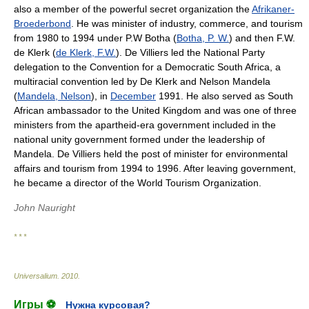
also a member of the powerful secret organization the
Afrikaner-
Broederbond
. He was minister of industry, commerce, and tourism
from 1980 to 1994 under P.W Botha (
Botha, P. W.
) and then F.W.
de Klerk (
de Klerk, F.W.
). De Villiers led the National Party
delegation to the Convention for a Democratic South Africa, a
multiracial convention led by De Klerk and Nelson Mandela
(
Mandela, Nelson
), in
December
1991. He also served as South
African ambassador to the United Kingdom and was one of three
ministers from the apartheid-era government included in the
national unity government formed under the leadership of
Mandela. De Villiers held the post of minister for environmental
affairs and tourism from 1994 to 1996. After leaving government,
he became a director of the World Tourism Organization.
John Nauright
* * *
Universalium
.
2010
.
Игры ⚽
Нужна курсовая?