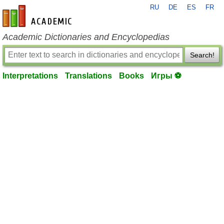
RU
DE
ES
FR
en-academic.com
Academic Dictionaries and Encyclopedias
Search!
Interpretations
Translations
Books
Игры ⚽