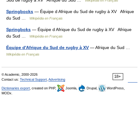
Sud de rugby à XV Afrique du Sud …
Wikipédia en Français
Springbocks
— Équipe d Afrique du Sud de rugby à XV Afrique
du Sud …
Wikipédia en Français
Springboks
— Équipe d Afrique du Sud de rugby à XV Afrique
du Sud …
Wikipédia en Français
Équipe d'Afrique du Sud de rugby à XV
— Afrique du Sud …
Wikipédia en Français
© Academic, 2000-2026
18+
Contact us:
Technical Support
,
Advertising
Dictionaries export
, created on PHP,
Joomla,
Drupal,
WordPress,
MODx.