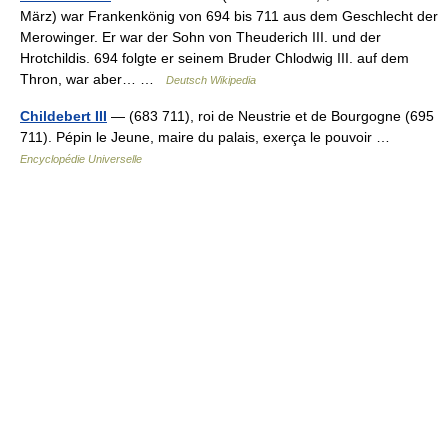
März) war Frankenkönig von 694 bis 711 aus dem Geschlecht der
Merowinger. Er war der Sohn von Theuderich III. und der
Hrotchildis. 694 folgte er seinem Bruder Chlodwig III. auf dem
Thron, war aber… …
Deutsch Wikipedia
Childebert III
— (683 711), roi de Neustrie et de Bourgogne (695
711). Pépin le Jeune, maire du palais, exerça le pouvoir …
Encyclopédie Universelle