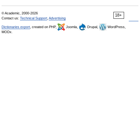
© Academic, 2000-2026
18+
Contact us:
Technical Support
,
Advertising
Dictionaries export
, created on PHP,
Joomla,
Drupal,
WordPress,
MODx.