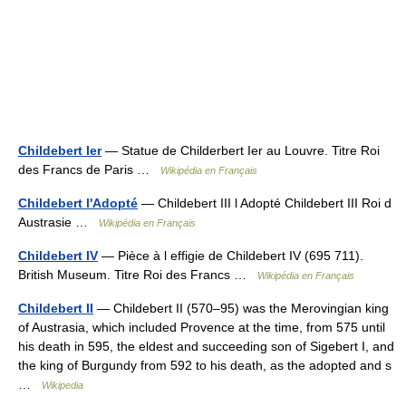
Childebert Ier
— Statue de Childerbert Ier au Louvre. Titre Roi
des Francs de Paris …
Wikipédia en Français
Childebert l'Adopté
— Childebert III l Adopté Childebert III Roi d
Austrasie …
Wikipédia en Français
Childebert IV
— Pièce à l effigie de Childebert IV (695 711).
British Museum. Titre Roi des Francs …
Wikipédia en Français
Childebert II
— Childebert II (570–95) was the Merovingian king
of Austrasia, which included Provence at the time, from 575 until
his death in 595, the eldest and succeeding son of Sigebert I, and
the king of Burgundy from 592 to his death, as the adopted and s
…
Wikipedia