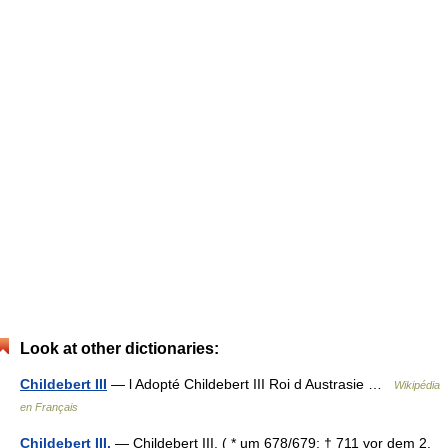
Look at other dictionaries:
Childebert III
— l Adopté Childebert III Roi d Austrasie …
Wikipédia
en Français
Childebert III.
— Childebert III. ( * um 678/679; † 711 vor dem 2.