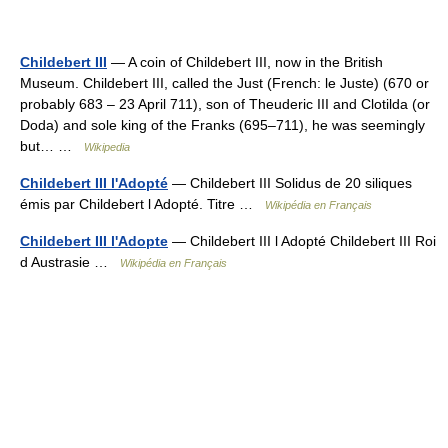
Childebert III
— A coin of Childebert III, now in the British
Museum. Childebert III, called the Just (French: le Juste) (670 or
probably 683 – 23 April 711), son of Theuderic III and Clotilda (or
Doda) and sole king of the Franks (695–711), he was seemingly
but… …
Wikipedia
Childebert III l'Adopté
— Childebert III Solidus de 20 siliques
émis par Childebert l Adopté. Titre …
Wikipédia en Français
Childebert III l'Adopte
— Childebert III l Adopté Childebert III Roi
d Austrasie …
Wikipédia en Français