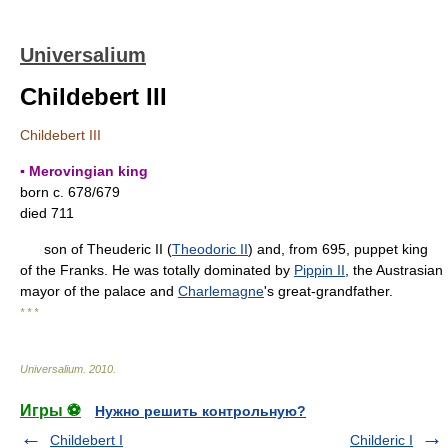
Universalium
Childebert III
Childebert III
▪ Merovingian king
born c. 678/679
died 711
son of Theuderic II (
Theodoric II
) and, from 695, puppet king
of the Franks. He was totally dominated by
Pippin II
, the Austrasian
mayor of the palace and
Charlemagne
's great-grandfather.
* * *
Universalium
.
2010
.
Игры ⚽
Нужно решить контрольную?
Childebert I
Childeric I