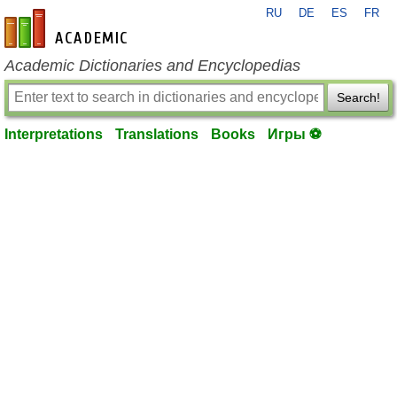
RU
DE
ES
FR
en-academic.com
Academic Dictionaries and Encyclopedias
Search!
Interpretations
Translations
Books
Игры ⚽