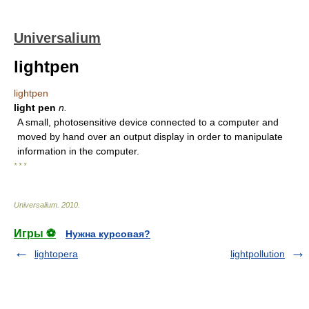
Universalium
lightpen
lightpen
light pen
n.
A small, photosensitive device connected to a computer and
moved by hand over an output display in order to manipulate
information in the computer.
* * *
Universalium
.
2010
.
Игры ⚽
Нужна курсовая?
lightopera
lightpollution