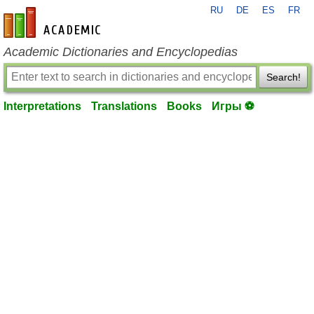
RU
DE
ES
FR
en-academic.com
Academic Dictionaries and Encyclopedias
Search!
Interpretations
Translations
Books
Игры ⚽