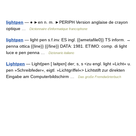
lightpen
— ● ►en n. m. ►PERIPH Version anglaise de crayon
optique …
Dictionnaire d'informatique francophone
lightpen
— light·pen s.f.inv. ES ingl. {{wmetafile0}} TS inform. →
penna ottica {{line}} {{/line}} DATA: 1981. ETIMO: comp. di light
luce e pen penna …
Dizionario italiano
Lightpen
— Light|pen [ laitpɛn] der; s, s <zu engl. light »Licht« u.
pen »Schreibfeder«, eigtl. »Lichtgriffel«> Lichtstift zur direkten
Eingabe am Computerbildschirm …
Das große Fremdwörterbuch