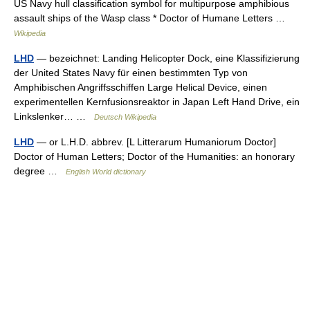
US Navy hull classification symbol for multipurpose amphibious
assault ships of the Wasp class * Doctor of Humane Letters …
Wikipedia
LHD
— bezeichnet: Landing Helicopter Dock, eine Klassifizierung
der United States Navy für einen bestimmten Typ von
Amphibischen Angriffsschiffen Large Helical Device, einen
experimentellen Kernfusionsreaktor in Japan Left Hand Drive, ein
Linkslenker… …
Deutsch Wikipedia
LHD
— or L.H.D. abbrev. [L Litterarum Humaniorum Doctor]
Doctor of Human Letters; Doctor of the Humanities: an honorary
degree …
English World dictionary