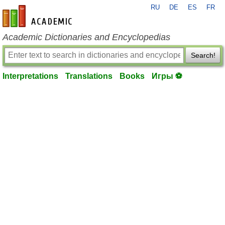
RU
DE
ES
FR
en-academic.com
Academic Dictionaries and Encyclopedias
Search!
Interpretations
Translations
Books
Игры ⚽