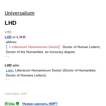
Universalium
LHD
LHD
LHD
or
L.H.D.
abbrev.
〚
L
Litterarum Humaniorum Doctor
〛 Doctor of Human Letters;
Doctor of the Humanities: an honorary degree
* * *
LHD
abbr.
Latin
.
Litterarum Humaniorum Doctor (Doctor of Humanities;
Doctor of Humane Letters).
* * *
Universalium
.
2010
.
Игры ⚽
Нужно сделать НИР?