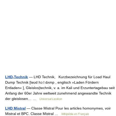
LHD-Technik
— LHD Technik, Kurzbezeichnung für Load Haul
Dump Technik [ləʊd hɔːl dʌmp , englisch »Laden Fördern
Entladen« ], Gleislos|technik, v. a. im Kali und Erzuntertagebau seit
Anfang der 60er Jahre weltweit zunehmend angewandte Technik
der gleislosen… …
Universal-Lexikon
LHD Mistral
— Classe Mistral Pour les articles homonymes, voir
Mistral et BPC. Classe Mistral …
Wikipédia en Français