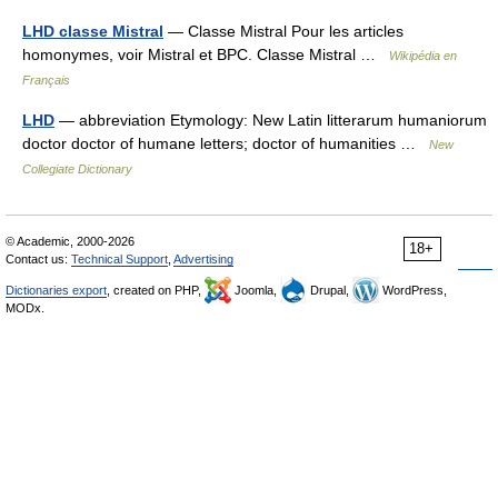
LHD classe Mistral
— Classe Mistral Pour les articles
homonymes, voir Mistral et BPC. Classe Mistral …
Wikipédia en
Français
LHD
— abbreviation Etymology: New Latin litterarum humaniorum
doctor doctor of humane letters; doctor of humanities …
New
Collegiate Dictionary
© Academic, 2000-2026
18+
Contact us:
Technical Support
,
Advertising
Dictionaries export
, created on PHP,
Joomla,
Drupal,
WordPress,
MODx.