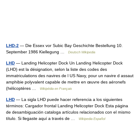
LHD-2
— Die Essex vor Subic Bay Geschichte Bestellung 10.
September 1986 Kiellegung …
Deutsch Wikipedia
LHD
— Landing Helicopter Dock Un Landing Helicopter Dock
(LHD) est la désignation, selon la liste des codes des
immatriculations des navires de l US Navy, pour un navire d assaut
amphibie polyvalent capable de mettre en œuvre des aéronefs
(hélicoptères …
Wikipédia en Français
LHD
— La sigla LHD puede hacer referencia a los siguientes
términos: Cargador frontal Landing Helicopter Dock Esta página
de desambiguación cataloga artículos relacionados con el mismo
título. Si llegaste aquí a través de …
Wikipedia Español