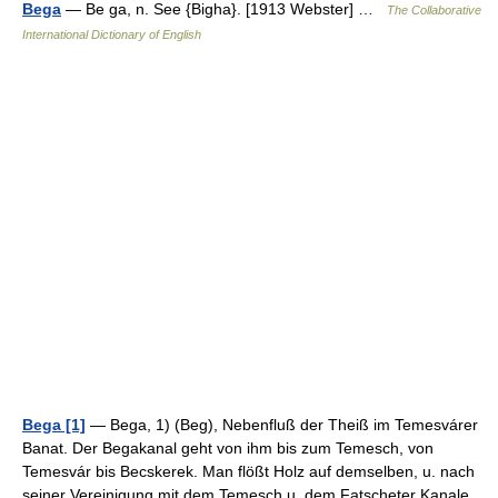
Bega
— Be ga, n. See {Bigha}. [1913 Webster] …
The Collaborative
International Dictionary of English
Bega [1]
— Bega, 1) (Beg), Nebenfluß der Theiß im Temesvárer
Banat. Der Begakanal geht von ihm bis zum Temesch, von
Temesvár bis Becskerek. Man flößt Holz auf demselben, u. nach
seiner Vereinigung mit dem Temesch u. dem Fatscheter Kanale