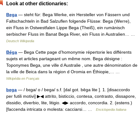
Look at other dictionaries:
Bega
— steht für: Bega Werke, ein Hersteller von Fässern und
Faltschachteln in Bad Salzuflen folgende Flüsse: Bega (Werre),
ein Fluss in Ostwestfalen Lippe Bega (Theiß), ein rumänisch
serbischer Fluss im Banat Bega River, ein Fluss in Australien… …
Deutsch Wikipedia
Béga
— Bega Cette page d’homonymie répertorie les différents
sujets et articles partageant un même nom. Bega désigne :
Toponymes Bega, une ville d Australie , une autre dénomination de
la ville de Beica dans la région d Oromia en Éthiopie,… …
Wikipédia en Français
bega
— / bɛga/ o / bega/ s.f. [dal got. bēga lite ]. 1. [disaccordo
per futili motivi] ▶◀ attrito, bisticcio, contesa, contrasto, dissapore,
dissidio, diverbio, lite, litigio. ◀▶ accordo, concordia. 2. (estens.)
[faccenda intricata o molesta: cacciarsi… …
Enciclopedia Italiana