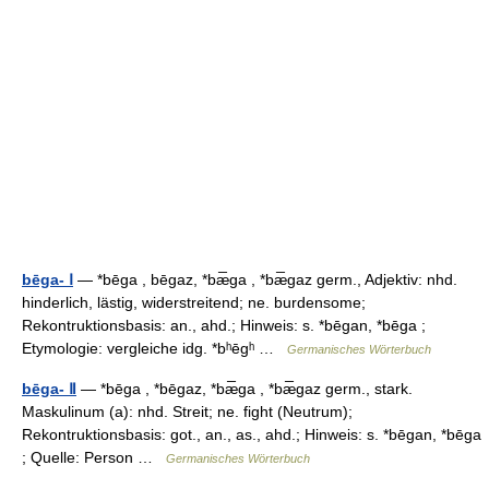
bēga- Ⅰ
— *bēga , bēgaz, *bæ̅ga , *bæ̅gaz germ., Adjektiv: nhd.
hinderlich, lästig, widerstreitend; ne. burdensome;
Rekontruktionsbasis: an., ahd.; Hinweis: s. *bēgan, *bēga ;
Etymologie: vergleiche idg. *bʰēgʰ …
Germanisches Wörterbuch
bēga- Ⅱ
— *bēga , *bēgaz, *bæ̅ga , *bæ̅gaz germ., stark.
Maskulinum (a): nhd. Streit; ne. fight (Neutrum);
Rekontruktionsbasis: got., an., as., ahd.; Hinweis: s. *bēgan, *bēga
; Quelle: Person …
Germanisches Wörterbuch