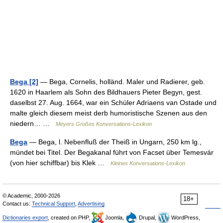
Bega [2]
— Bega, Cornelis, holländ. Maler und Radierer, geb.
1620 in Haarlem als Sohn des Bildhauers Pieter Begyn, gest.
daselbst 27. Aug. 1664, war ein Schüler Adriaens van Ostade und
malte gleich diesem meist derb humoristische Szenen aus den
niedern… …
Meyers Großes Konversations-Lexikon
Bega
— Bega, l. Nebenfluß der Theiß in Ungarn, 250 km lg.,
mündet bei Titel. Der Begakanal führt von Facset über Temesvár
(von hier schiffbar) bis Klek …
Kleines Konversations-Lexikon
© Academic, 2000-2026
18+
Contact us:
Technical Support
,
Advertising
Dictionaries export
, created on PHP,
Joomla,
Drupal,
WordPress,