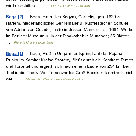
wird er schiffbar.… …
Pierer's Universal-Lexikon
Bega [2]
— Bega (eigentlich Begyn), Cornelis, geb. 1620 zu
Harlem, niederländischer Genremaler u. Kupferstecher, Schüler
von Adrian von Ostade, malte in dessen Manier u. st. 1664. Werke
im Berliner Museum u. in der Pinakothek in München; 35 Blätter…
…
Pierer's Universal-Lexikon
Bega [1]
— Bega, Fluß in Ungarn, entspringt auf der Pojana
Ruska im Komitat Krafso Szörény, fließt durch die Komitate Temes
und Torontál und ergießt sich nach einem Laufe von 254 km bei
Titel in die Theiß. Von Temesvar bis Groß Becskerek erstreckt sich
der… …
Meyers Großes Konversations-Lexikon