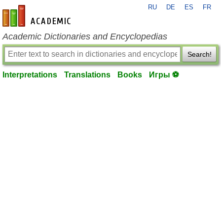
RU
DE
ES
FR
en-academic.com
Academic Dictionaries and Encyclopedias
Search!
Interpretations
Translations
Books
Игры ⚽