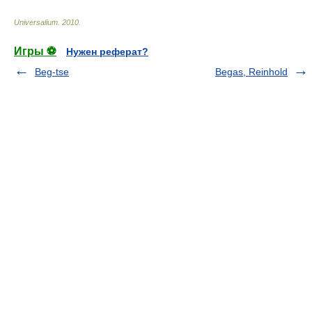
Universalium
.
2010
.
Игры ⚽
Нужен реферат?
Beg-tse
Begas, Reinhold