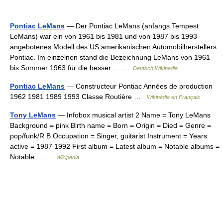
Pontiac LeMans
— Der Pontiac LeMans (anfangs Tempest
LeMans) war ein von 1961 bis 1981 und von 1987 bis 1993
angebotenes Modell des US amerikanischen Automobilherstellers
Pontiac. Im einzelnen stand die Bezeichnung LeMans von 1961
bis Sommer 1963 für die besser… …
Deutsch Wikipedia
Pontiac LeMans
— Constructeur Pontiac Années de production
1962 1981 1989 1993 Classe Routière …
Wikipédia en Français
Tony LeMans
— Infobox musical artist 2 Name = Tony LeMans
Background = pink Birth name = Born = Origin = Died = Genre =
pop/funk/R B Occupation = Singer, guitarist Instrument = Years
active = 1987 1992 First album = Latest album = Notable albums =
Notable… …
Wikipedia