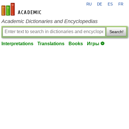
RU
DE
ES
FR
en-academic.com
Academic Dictionaries and Encyclopedias
Search!
Interpretations
Translations
Books
Игры ⚽