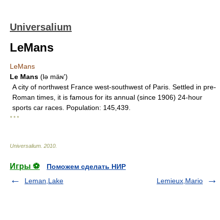
Universalium
LeMans
LeMans
Le Mans
(lə mäɴʹ)
A city of northwest France west-southwest of Paris. Settled in pre-
Roman times, it is famous for its annual (since 1906) 24-hour
sports car races. Population: 145,439.
* * *
Universalium
.
2010
.
Игры ⚽
Поможем сделать НИР
Leman,Lake
Lemieux,Mario