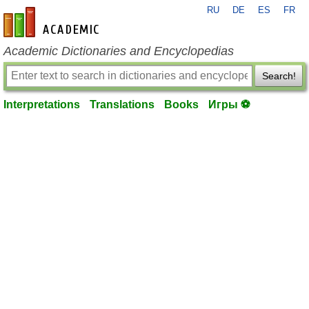
RU
DE
ES
FR
en-academic.com
Academic Dictionaries and Encyclopedias
Search!
Interpretations
Translations
Books
Игры ⚽