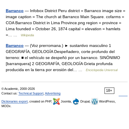
Barranco
— Infobox District Peru district = Barranco image size =
image caption = The church at Barranco Main Square. cofarms =
COA Barranco District in Lima Province.png region = province =
Lima founded = October 26, 1874 capital = elevation = hamlets
=… …
Wikipedia
Barranco
— (Voz prerromana.) ► sustantivo masculino 1
GEOGRAFÍA, GEOLOGÍA Despeñadero, corte profundo del
terreno: ■ el vehículo se despeñó por un barranco. SINÓNIMO
[barranquera] 2 GEOGRAFÍA, GEOLOGÍA Grieta profunda
producida en la tierra por erosión del… …
Enciclopedia Universal
© Academic, 2000-2026
18+
Contact us:
Technical Support
,
Advertising
Dictionaries export
, created on PHP,
Joomla,
Drupal,
WordPress,
MODx.