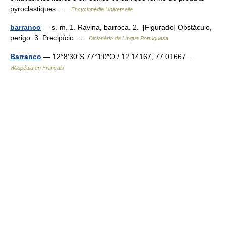
pyroclastiques …
Encyclopédie Universelle
barranco
— s. m. 1. Ravina, barroca. 2. [Figurado] Obstáculo,
perigo. 3. Precipício …
Dicionário da Língua Portuguesa
Barranco
— 12°8′30″S 77°1′0″O / 12.14167, 77.01667 …
Wikipédia en Français