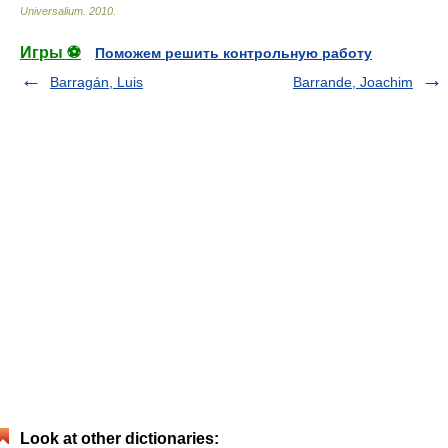
Universalium
.
2010
.
Игры ⚽
Поможем решить контрольную работу
Barragán, Luis
Barrande, Joachim
Look at other dictionaries: