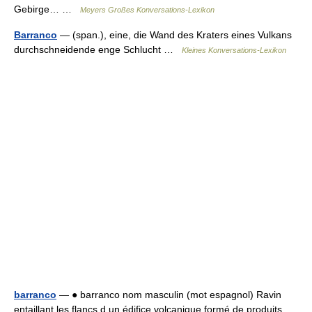
Gebirge… …
Meyers Großes Konversations-Lexikon
Barranco
— (span.), eine, die Wand des Kraters eines Vulkans
durchschneidende enge Schlucht …
Kleines Konversations-Lexikon
barranco
— ● barranco nom masculin (mot espagnol) Ravin
entaillant les flancs d un édifice volcanique formé de produits