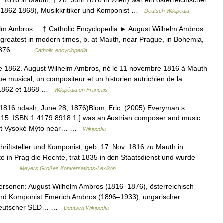
1816 in Mauth; † 28. Juni 1876 in Wien) war ein österreichischer
“, 1862 1868), Musikkritiker und Komponist …
Deutsch Wikipedia
 Ambros † Catholic Encyclopedia ► August Wilhelm Ambros
e greatest in modern times, b. at Mauth, near Prague, in Bohemia,
, 1876.… …
Catholic encyclopedia
 1862. August Wilhelm Ambros, né le 11 novembre 1816 à Mauth
que musical, un compositeur et un historien autrichien de la
re 1862 et 1868 …
Wikipédia en Français
816 ndash; June 28, 1876)Blom, Eric. (2005) Everyman s
p. 15. ISBN 1 4179 8918 1.] was an Austrian composer and music
n at Vysoké Mýto near… …
Wikipedia
iftsteller und Komponist, geb. 17. Nov. 1816 zu Mauth in
te in Prag die Rechte, trat 1835 in den Staatsdienst und wurde
ht.… …
Meyers Großes Konversations-Lexikon
rsonen: August Wilhelm Ambros (1816–1876), österreichisch
r und Komponist Emerich Ambros (1896–1933), ungarischer
, deutscher SED… …
Deutsch Wikipedia