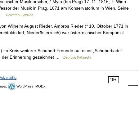
chischer Musikforscher, * Myto (bei Prag) 17. 11. 1816, ✝ Wien
ofessor der Musik in Prag, 1871 am Konservatorium in Wien. Seine
2 …
Universal-Lexikon
von Wilhelm August Rieder. Ambros Rieder (* 10. Oktober 1771 in
rchtoldsdorf, Niederösterreich) war österreichischer Komponist
t) im Kreis weiterer Schubert Freunde auf einer „Schubertiade“.
us der Erinnerung gezeichnet …
Deutsch Wikipedia
Advertising
18+
upal,
WordPress, MODx.