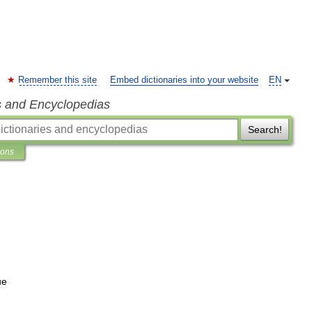
Remember this site
Embed dictionaries into your website
EN
s and Encyclopedias
Search!
ions
ue