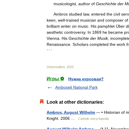
musicologist
,
author
of
Geschichte
der
Mu
Ambros
studied
law
,
entered
the
civil
serv
keen
,
well
-
trained
musician
and
composer
of
brilliant
writer
on
music
.
His
pamphlet
Über
d
aesthetic
controversy
.
In
1869
he
became
pr
Vienna
.
His
Geschichte
der
Musik
,
incomplet
Renaissance
.
Scholars
completed
the
work
f
* * *
Universalium
.
2010
.
Игры ⚽
Нужна курсовая?
Amboseli National Park
Look at other dictionaries:
Ambros, August Wilhelm
— • Historian of m
Knight. 2006 …
Catholic encyclopedia