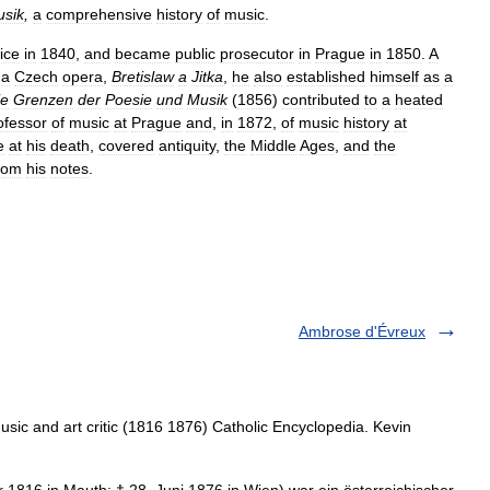
sik
,
a
comprehensive
history
of
music
.
ice
in
1840
,
and
became
public
prosecutor
in
Prague
in
1850
.
A
a
Czech
opera
,
Bretislaw
a
Jitka
,
he
also
established
himself
as
a
ie
Grenzen
der
Poesie
und
Musik
(
1856
)
contributed
to
a
heated
ofessor
of
music
at
Prague
and
,
in
1872
,
of
music
history
at
e
at
his
death
,
covered
antiquity
,
the
Middle
Ages
,
and
the
rom
his
notes
.
Ambrose d'Évreux
usic and art critic (1816 1876) Catholic Encyclopedia. Kevin