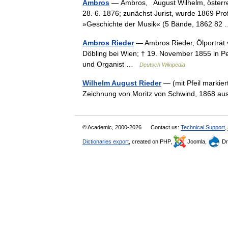
Ambros
— Ạmbros, August Wilhelm, österrei
28. 6. 1876; zunächst Jurist, wurde 1869 Pr
»Geschichte der Musik« (5 Bände, 1862 8
Ambros Rieder
— Ambros Rieder, Ölporträt 
Döbling bei Wien; † 19. November 1855 in Pe
und Organist …
Deutsch Wikipedia
Wilhelm August Rieder
— (mit Pfeil markier
Zeichnung von Moritz von Schwind, 1868 a
© Academic, 2000-2026
Contact us:
Technical Support
,
Dictionaries export
, created on PHP,
Joomla,
Dr