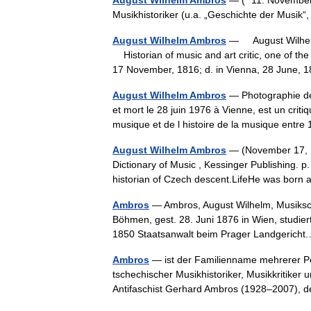
August Wilhelm Ambros
— (* 11. November 
Musikhistoriker (u.a. „Geschichte der Musik
August Wilhelm Ambros
— August Wilhelm
Historian of music and art critic, one of th
17 November, 1816; d. in Vienna, 28 June
August Wilhelm Ambros
— Photographie de
et mort le 28 juin 1976 à Vienne, est un criti
musique et de l histoire de la musique ent
August Wilhelm Ambros
— (November 17, 1
Dictionary of Music , Kessinger Publishing. 
historian of Czech descent.LifeHe was bor
Ambros
— Ambros, August Wilhelm, Musikschr
Böhmen, gest. 28. Juni 1876 in Wien, studier
1850 Staatsanwalt beim Prager Landgeric
Ambros
— ist der Familienname mehrerer Pe
tschechischer Musikhistoriker, Musikkritike
Antifaschist Gerhard Ambros (1928–2007)