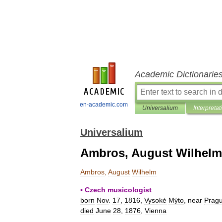
Academic Dictionarie
en-academic.com
Universalium
Interpretat
Universalium
Ambros, August Wilhelm
Ambros
,
August
Wilhelm
▪
Czech
musicologist
born
Nov
.
17
,
1816
,
Vysoké
Mýto
,
near
Prag
died
June
28
,
1876
,
Vienna