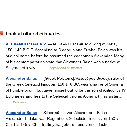
Look at other dictionaries:
ALEXANDER BALAS°
— ALEXANDER BALAS°, king of Syria,
150–146 B.C.E. According to Diodorus and Strabo, Balas was his
original name before he assumed the cognomen Alexander. Many
of his contemporaries state that Alexander Balas was a native of
Smyrna, of lowly… …
Encyclopedia of Judaism
Alexander Balas
— (Greek Polytonic|Ἀλέξανδρoς Bάλας), ruler of
the Greek Seleucid kingdom 150 146 BC, was a native of Smyrna
of humble origin, but gave himself out to be the son of Antiochus IV
Epiphanes and heir to the Seleucid throne. Along with his sister…
…
Wikipedia
Alexander Balas
— Silbermünze von Alexander I. Balas
Alexander I. Balas war Regent des Seleukidenreichs von 150 v.
Chr. bis 145 v. Chr.. In Smyrna geboren und von einfacher