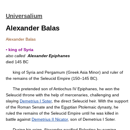
Universalium
Alexander Balas
Alexander Balas
▪ king of Syria
also called
Alexander Epiphanes
died 145 BC
king of Syria and Pergamum (Greek Asia Minor) and ruler of
the remains of the Seleucid Empire (150–145 BC).
The pretended son of Antiochus IV Epiphanes, he won the
Seleucid throne with the help of mercenaries, challenging and
slaying
Demetrius I Soter
, the direct Seleucid heir. With the support
of the Roman Senate and the Egyptian Ptolemaic dynasty, he
ruled the remains of the Seleucid Empire until he was killed in
battle against
Demetrius II Nicator
, son of Demetrius I Soter.
During his reign, Alexander pacified Palestine by naming