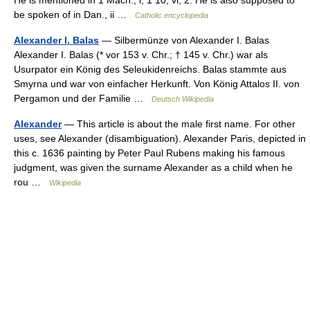
He is mentioned in 1 Mach., i, 1 10; vi, 2. He is also supposed to
be spoken of in Dan., ii …
Catholic encyclopedia
Alexander I. Balas
— Silbermünze von Alexander I. Balas
Alexander I. Balas (* vor 153 v. Chr.; † 145 v. Chr.) war als
Usurpator ein König des Seleukidenreichs. Balas stammte aus
Smyrna und war von einfacher Herkunft. Von König Attalos II. von
Pergamon und der Familie …
Deutsch Wikipedia
Alexander
— This article is about the male first name. For other
uses, see Alexander (disambiguation). Alexander Paris, depicted in
this c. 1636 painting by Peter Paul Rubens making his famous
judgment, was given the surname Alexander as a child when he
rou …
Wikipedia