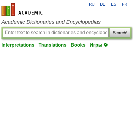
RU
DE
ES
FR
en-academic.com
Academic Dictionaries and Encyclopedias
Search!
Interpretations
Translations
Books
Игры ⚽