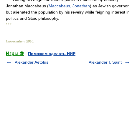
Jonathan Maccabeus (
Maccabeus, Jonathan
) as Jewish governor
but alienated the population by his revelry while feigning interest in
politics and Stoic philosophy.
* * *
Universalium
.
2010
.
Игры ⚽
Поможем сделать НИР
Alexander Aetolus
Alexander I, Saint