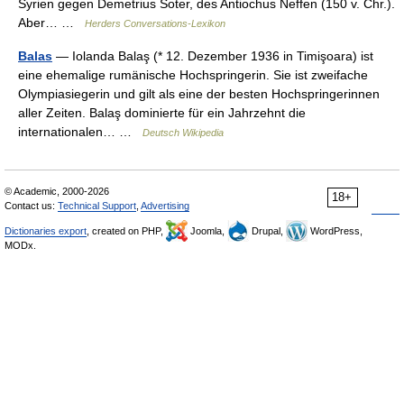
Syrien gegen Demetrius Soter, des Antiochus Neffen (150 v. Chr.).
Aber… …
Herders Conversations-Lexikon
Balas
— Iolanda Balaş (* 12. Dezember 1936 in Timişoara) ist
eine ehemalige rumänische Hochspringerin. Sie ist zweifache
Olympiasiegerin und gilt als eine der besten Hochspringerinnen
aller Zeiten. Balaş dominierte für ein Jahrzehnt die
internationalen… …
Deutsch Wikipedia
© Academic, 2000-2026
18+
Contact us:
Technical Support
,
Advertising
Dictionaries export
, created on PHP,
Joomla,
Drupal,
WordPress,
MODx.