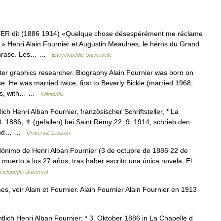
 dit (1886 1914) «Quelque chose désespérément me réclame
t.» Henri Alain Fournier et Augustin Meaulnes, le héros du Grand
e phrase. Les… …
Encyclopédie Universelle
r graphics researcher. Biography Alain Fournier was born on
 He was married twice, first to Beverly Bickle (married 1968,
nies, with… …
Wikipedia
lich Henri Alban Fournier, französischer Schriftsteller, * La
. 1886, ✝ (gefallen) bei Saint Rémy 22. 9. 1914; schrieb den
Grand… …
Universal-Lexikon
dónimo de Henri Alban Fournier (3 de octubre de 1886 22 de
 muerto a los 27 años, tras haber escrito una única novela, El
ciclopedia Universal
, voir Alain et Fournier. Alain Fournier Alain Fournier en 1913
tlich Henri Alban Fournier; * 3. Oktober 1886 in La Chapelle d