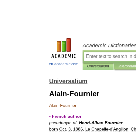
Academic Dictionarie
en-academic.com
Universalium
Interpretat
Universalium
Alain-Fournier
Alain
-
Fournier
▪
French
author
pseudonym
of
Henri
-
Alban
Fournier
born
Oct
.
3
,
1886
,
La
Chapelle
-
d
'
Angillon
,
Ch