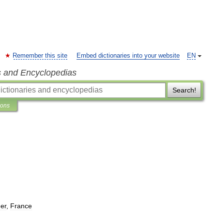
Remember this site
Embed dictionaries into your website
EN
s and Encyclopedias
Search!
ions
er
,
France