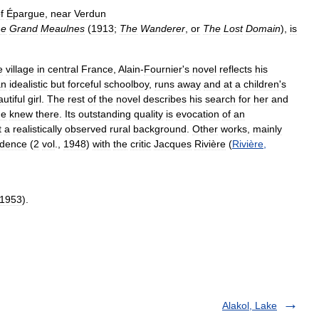
f
Épargue
,
near
Verdun
Le
Grand
Meaulnes
(
1913
;
The
Wanderer
,
or
The
Lost
Domain
),
is
e
village
in
central
France
,
Alain
-
Fournier
'
s
novel
reflects
his
an
idealistic
but
forceful
schoolboy
,
runs
away
and
at
a
children
'
s
utiful
girl
.
The
rest
of
the
novel
describes
his
search
for
her
and
he
knew
there
.
Its
outstanding
quality
is
evocation
of
an
t
a
realistically
observed
rural
background
.
Other
works
,
mainly
ndence
(
2
vol
.,
1948
)
with
the
critic
Jacques
Rivière
(
Rivière
,
1953
).
Alakol, Lake