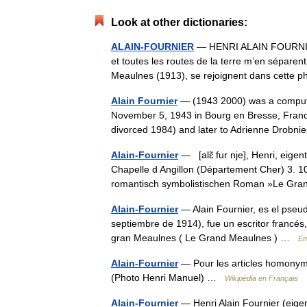
Look at other dictionaries:
ALAIN-FOURNIER
— HENRI ALAIN FOURNIER
et toutes les routes de la terre m’en séparen
Meaulnes (1913), se rejoignent dans cett
Alain Fournier
— (1943 2000) was a compute
November 5, 1943 in Bourg en Bresse, France.
divorced 1984) and later to Adrienne Drob
Alain-Fournier
— [alɛ̃ fur nje], Henri, eigent
Chapelle d Angillon (Département Cher) 3. 10
romantisch symbolistischen Roman »Le 
Alain-Fournier
— Alain Fournier, es el pseu
septiembre de 1914), fue un escritor francés,
gran Meaulnes ( Le Grand Meaulnes ) …
En
Alain-Fournier
— Pour les articles homonymes
(Photo Henri Manuel) …
Wikipédia en Français
Alain-Fournier
— Henri Alain Fournier (eigen