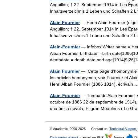
Anguillon; † 22. September 1914 in Les Éparge
Inhaltsverzeichnis 1 Leben und Schaffen 2 
Alain Fournier
— Henri Alain Fournier (eigen
Anguillon; † 22. September 1914 in Les Éparge
Inhaltsverzeichnis 1 Leben und Schaffen 2 
Alain-Fournier
— Infobox Writer name = Hen
Alban Fournier birthdate = birth date|1886|1
deathdate = death date and age|1914|9|2
Alain Fournier
— Cette page d’homonymie ré
les articles homonymes, voir Fournier et Alai
Henri Alban Fournier (1886 1914), écrivai
Alain-Fournier
— Tumba de Alain Fournier. A
octubre de 1886 22 de septiembre de 1914), f
una única novela, El gran Meaulnes ( Le
© Academic, 2000-2026
Contact us:
Technical Support
,
Dictionaries export
, created on PHP,
Joomla,
Dr