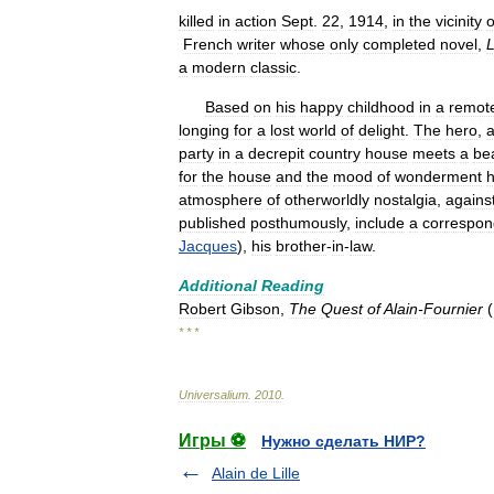
killed
in
action
Sept
.
22
,
1914
,
in
the
vicinity
o
French
writer
whose
only
completed
novel
,
a
modern
classic
.
Based
on
his
happy
childhood
in
a
remot
longing
for
a
lost
world
of
delight
.
The
hero
,
party
in
a
decrepit
country
house
meets
a
bea
for
the
house
and
the
mood
of
wonderment
atmosphere
of
otherworldly
nostalgia
,
agains
published
posthumously
,
include
a
correspo
Jacques
),
his
brother
-
in
-
law
.
Additional
Reading
Robert
Gibson
,
The
Quest
of
Alain
-
Fournier
(
* * *
Universalium
.
2010
.
Игры ⚽
Нужно сделать НИР?
Alain de Lille