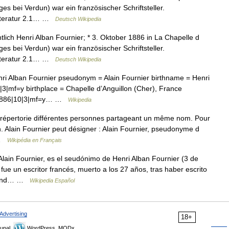
s bei Verdun) war ein französischer Schriftsteller.
Literatur 2.1… …
Deutsch Wikipedia
tlich Henri Alban Fournier; * 3. Oktober 1886 in La Chapelle d
s bei Verdun) war ein französischer Schriftsteller.
Literatur 2.1… …
Deutsch Wikipedia
ri Alban Fournier pseudonym = Alain Fournier birthname = Henri
0|3|mf=y birthplace = Chapelle d’Anguillon (Cher), France
6|1886|10|3|mf=y… …
Wikipedia
pertorie différentes personnes partageant un même nom. Pour
n. Alain Fournier peut désigner : Alain Fournier, pseudonyme d
n …
Wikipédia en Français
lain Fournier, es el seudónimo de Henri Alban Fournier (3 de
ue un escritor francés, muerto a los 27 años, tras haber escrito
 Grand… …
Wikipedia Español
Advertising
18+
upal,
WordPress, MODx.