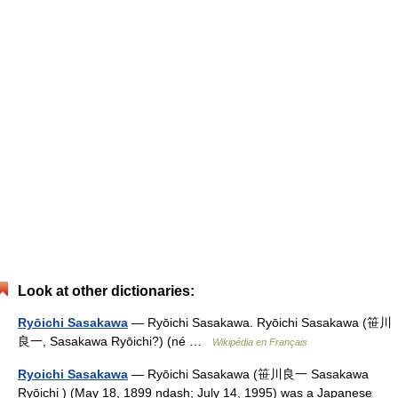
Look at other dictionaries:
Ryōichi Sasakawa
— Ryōichi Sasakawa. Ryōichi Sasakawa (笹川
良一, Sasakawa Ryōichi?) (né …
Wikipédia en Français
Ryoichi Sasakawa
— Ryōichi Sasakawa (笹川良一 Sasakawa
Ryōichi ) (May 18, 1899 ndash; July 14, 1995) was a Japanese