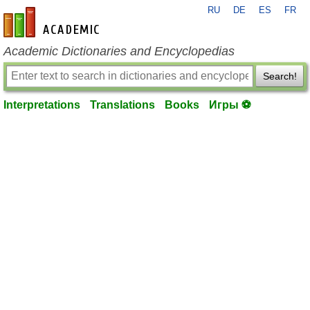
RU
DE
ES
FR
en-academic.com
Academic Dictionaries and Encyclopedias
Search!
Interpretations
Translations
Books
Игры ⚽