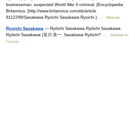
businessman, suspected World War II criminal, [Encyclopedia
Britannica: [http://www.britannica.com/eb/article
9112299/Sasakawa Ryoichi Sasakawa Ryoichi ] …
Wikipedia
Ryoichi Sasakawa
— Ryōichi Sasakawa Ryōichi Sasakawa
Ryōichi Sasakawa (笹川 良一, Sasakawa Ryōichi? …
Wikipédia en
Français