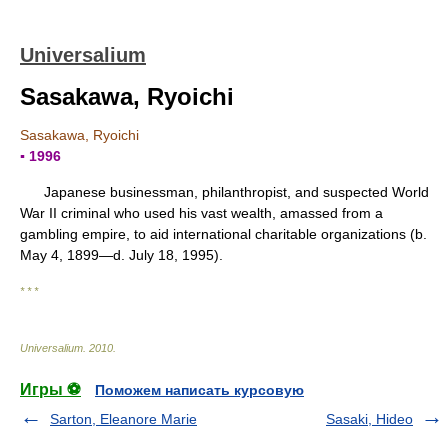
Universalium
Sasakawa, Ryoichi
Sasakawa, Ryoichi
▪ 1996
Japanese businessman, philanthropist, and suspected World
War II criminal who used his vast wealth, amassed from a
gambling empire, to aid international charitable organizations (b.
May 4, 1899—d. July 18, 1995).
* * *
Universalium
.
2010
.
Игры ⚽
Поможем написать курсовую
Sarton, Eleanore Marie
Sasaki, Hideo