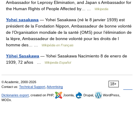
Ambassador for Leprosy Elimination, and Japan s Ambassador for
the Human Rights of People Affected by… …
Wikipedia
Yohei sasakawa
— Yohei Sasakawa (né le 8 janvier 1939) est
président de la Fondation Nippon, Ambassadeur de bonne volonté
de l’Organisation mondiale de la santé (OMS) pour l’élimination de
la lèpre, Ambassadeur de bonne volonté pour les droits de l
homme des… …
Wikipédia en Français
Yōhei Sasakawa
— Yohei Sasakawa Nacimiento 8 de enero de
1939, 72 años …
Wikipedia Español
© Academic, 2000-2026
18+
Contact us:
Technical Support
,
Advertising
Dictionaries export
, created on PHP,
Joomla,
Drupal,
WordPress,
MODx.