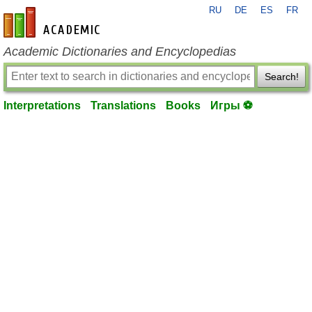
RU
DE
ES
FR
en-academic.com
Academic Dictionaries and Encyclopedias
Search!
Interpretations
Translations
Books
Игры ⚽