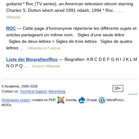
guitarist * Roc (TV series), an American television sitcom starring
Charles S. Dutton which aired 1991 ndash; 1994 * Roc… …
Wikipedia
ROC
— Cette page d’homonymie répertorie les différents sujets et
articles partageant un même nom. Sigles d’une seule lettre
Sigles de deux lettres > Sigles de trois lettres Sigles de quatre
lettres …
Wikipédia en Français
Liste der Biografien/Roc
— Biografien: A B C D E F G H I J K L M
N O P Q …
Deutsch Wikipedia
© Academic, 2000-2026
18+
Contact us:
Technical Support
,
Advertising
Dictionaries export
, created on PHP,
Joomla,
Drupal,
WordPress,
MODx.