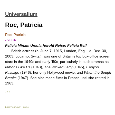
Universalium
Roc, Patricia
Roc, Patricia
▪ 2004
Felicia Miriam Ursula Herold Reise; Felicia Reif
British actress (b. June 7, 1915, London, Eng.—d. Dec. 30,
2003, Locarno, Switz.), was one of Britain's top box-office screen
stars in the 1940s and early '50s, particularly in such dramas as
Millions Like Us
(1943),
The Wicked Lady
(1945),
Canyon
Passage
(1946), her only Hollywood movie, and
When the Bough
Breaks
(1947). She also made films in France until she retired in
1963.
* * *
Universalium
.
2010
.