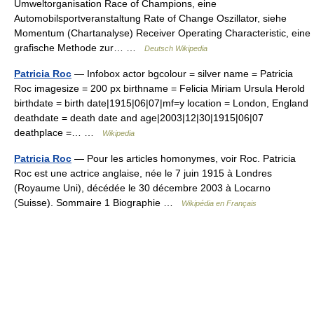
Umweltorganisation Race of Champions, eine
Automobilsportveranstaltung Rate of Change Oszillator, siehe
Momentum (Chartanalyse) Receiver Operating Characteristic, eine
grafische Methode zur… …
Deutsch Wikipedia
Patricia Roc
— Infobox actor bgcolour = silver name = Patricia
Roc imagesize = 200 px birthname = Felicia Miriam Ursula Herold
birthdate = birth date|1915|06|07|mf=y location = London, England
deathdate = death date and age|2003|12|30|1915|06|07
deathplace =… …
Wikipedia
Patricia Roc
— Pour les articles homonymes, voir Roc. Patricia
Roc est une actrice anglaise, née le 7 juin 1915 à Londres
(Royaume Uni), décédée le 30 décembre 2003 à Locarno
(Suisse). Sommaire 1 Biographie …
Wikipédia en Français