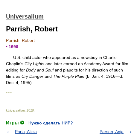
Universalium
Parrish, Robert
Parrish, Robert
▪ 1996
U.S. child actor who appeared as a newsboy in Charlie
Chaplin's
City Lights
and later earned an Academy Award for film
editing for
Body and Soul
and plaudits for his direction of such
films as
Cry Danger
and
The Purple Plain
(b. Jan. 4, 1916—d.
Dec. 4, 1995).
* * *
Universalium
.
2010
.
Игры ⚽
Нужно сделать НИР?
Parla, Alicia
Parson, Anja