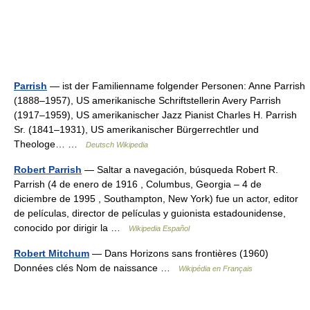
Parrish
— ist der Familienname folgender Personen: Anne Parrish
(1888–1957), US amerikanische Schriftstellerin Avery Parrish
(1917–1959), US amerikanischer Jazz Pianist Charles H. Parrish
Sr. (1841–1931), US amerikanischer Bürgerrechtler und
Theologe… …
Deutsch Wikipedia
Robert Parrish
— Saltar a navegación, búsqueda Robert R.
Parrish (4 de enero de 1916 , Columbus, Georgia – 4 de
diciembre de 1995 , Southampton, New York) fue un actor, editor
de películas, director de películas y guionista estadounidense,
conocido por dirigir la …
Wikipedia Español
Robert Mitchum
— Dans Horizons sans frontières (1960)
Données clés Nom de naissance …
Wikipédia en Français