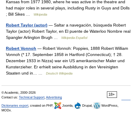
Kansas from 1977 1980, where he was active in the theatre and
had major roles in several plays, including Rusty in Guys and Dolls
; Bill Sikes …
Wikipedia
Robert Taylor (actor)
— Saltar a navegación, búsqueda Robert
Taylor (actor) Robert Taylor, en El puente de Waterloo Nombre real
Spangler Arlington Brugh …
Wikipedia Español
Robert Vonnoh
— Robert Vonnoh: Poppies, 1888 Robert William
Vonnoh (* 17. September 1858 in Hartford (Connecticut); † 28.
Dezember 1933 in Nizza) war ein US amerikanischer Maler und
Kunsterzieher. Er erhielt seine Ausbildung in den Vereinigten
Staaten und in… …
Deutsch Wikipedia
© Academic, 2000-2026
18+
Contact us:
Technical Support
,
Advertising
Dictionaries export
, created on PHP,
Joomla,
Drupal,
WordPress,
MODx.