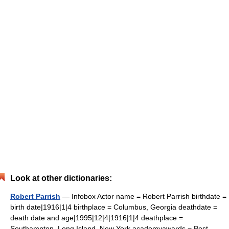
Look at other dictionaries:
Robert Parrish
— Infobox Actor name = Robert Parrish birthdate =
birth date|1916|1|4 birthplace = Columbus, Georgia deathdate =
death date and age|1995|12|4|1916|1|4 deathplace =
Southampton, Long Island, New York academyawards = Best