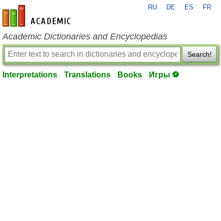
RU
DE
ES
FR
en-academic.com
Academic Dictionaries and Encyclopedias
Search!
Interpretations
Translations
Books
Игры ⚽