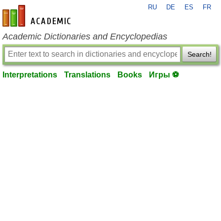
RU
DE
ES
FR
en-academic.com
Academic Dictionaries and Encyclopedias
Search!
Interpretations
Translations
Books
Игры ⚽