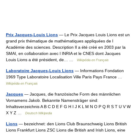
Prix Jacques-Louis Lions
— Le Prix Jacques Louis Lions est un
grand prix thématique de mathématiques appliquées de l
Académie des sciences. Description Il a été créé en 2003 par la
SMAI, en collaboration avec l INRIA et le CNES dont Jacques
Louis Lions a été président, de… …
Wikipédia en Français
Laboratoire Jacques-Louis Lions
— Informations Fondation
1969 Type Laboratoire Localisation Ville Paris Pays France …
Wikipédia en Français
Jacques
— Jacques, die französische Form des männlichen
Vornamens Jakob. Bekannte Namensträger sind:
Inhaltsverzeichnis A B C D E F G H I J K L M N O P Q R S T U V W
X Y Z …
Deutsch Wikipedia
Lions
— bezeichnet: den Lions Club Braunschweig Lions British
Lions Frankfurt Lions ZSC Lions die British and Irish Lions, eine