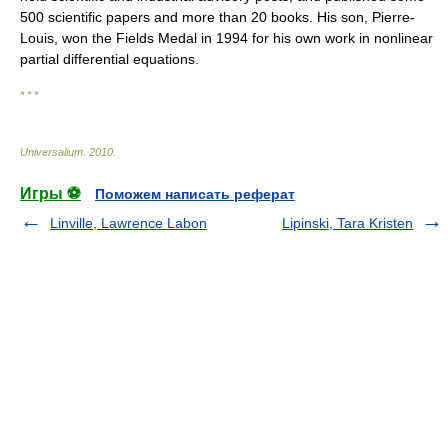
500 scientific papers and more than 20 books. His son, Pierre-
Louis, won the Fields Medal in 1994 for his own work in nonlinear
partial differential equations.
* * *
Universalium
.
2010
.
Игры ⚽
Поможем написать реферат
Linville, Lawrence Labon
Lipinski, Tara Kristen