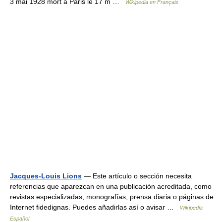
3 mai 1928 mort à Paris le 17 m …
Wikipédia en Français
Jacques-Louis Lions
— Este artículo o sección necesita
referencias que aparezcan en una publicación acreditada, como
revistas especializadas, monografías, prensa diaria o páginas de
Internet fidedignas. Puedes añadirlas así o avisar …
Wikipedia
Español