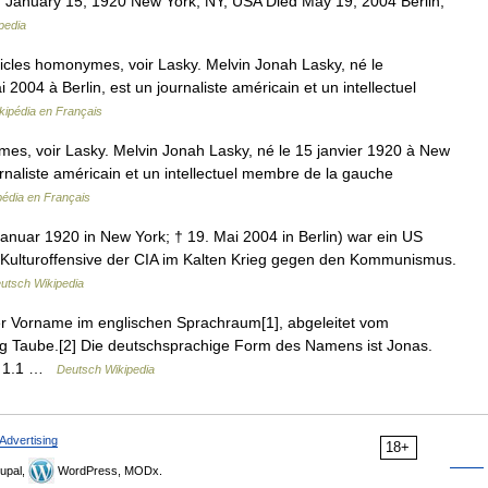
January 15, 1920 New York, NY, USA Died May 19, 2004 Berlin,
pedia
icles homonymes, voir Lasky. Melvin Jonah Lasky, né le
2004 à Berlin, est un journaliste américain et un intellectuel
kipédia en Français
es, voir Lasky. Melvin Jonah Lasky, né le 15 janvier 1920 à New
urnaliste américain et un intellectuel membre de la gauche
pédia en Français
anuar 1920 in New York; † 19. Mai 2004 in Berlin) war ein US
r Kulturoffensive der CIA im Kalten Krieg gegen den Kommunismus.
utsch Wikipedia
r Vorname im englischen Sprachraum[1], abgeleitet vom
 Taube.[2] Die deutschsprachige Form des Namens ist Jonas.
er 1.1 …
Deutsch Wikipedia
Advertising
18+
upal,
WordPress, MODx.