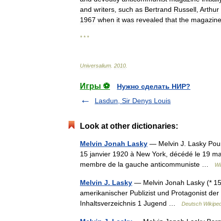
and
writers
,
such
as
Bertrand
Russell
,
Arthur
1967
when
it
was
revealed
that
the
magazin
* * *
Universalium
.
2010
.
Игры ⚽
Нужно сделать НИР?
Lasdun, Sir Denys Louis
Look at other dictionaries:
Melvin Jonah Lasky
— Melvin J. Lasky Pour
15 janvier 1920 à New York, décédé le 19 mai 
membre de la gauche anticommuniste …
Wi
Melvin J. Lasky
— Melvin Jonah Lasky (* 15.
amerikanischer Publizist und Protagonist de
Inhaltsverzeichnis 1 Jugend …
Deutsch Wikiped