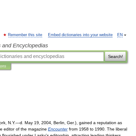
Remember this site
Embed dictionaries into your website
EN
s and Encyclopedias
Search!
ions
ork
,
N
.
Y
.—
d
.
May
19
,
2004
,
Berlin
,
Ger
.),
gained
a
reputation
as
le
editor
of
the
magazine
Encounter
from
1958
to
1990
.
The
liberal
y
flourished
under
Lasky
'
s
editorship
,
attracting
leading
thinkers