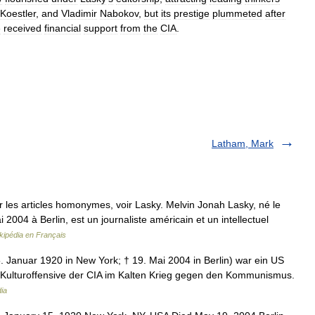
Koestler
,
and
Vladimir
Nabokov
,
but
its
prestige
plummeted
after
e
received
financial
support
from
the
CIA
.
Latham, Mark
 les articles homonymes, voir Lasky. Melvin Jonah Lasky, né le
2004 à Berlin, est un journaliste américain et un intellectuel
kipédia en Français
 Januar 1920 in New York; † 19. Mai 2004 in Berlin) war ein US
r Kulturoffensive der CIA im Kalten Krieg gegen den Kommunismus.
ia