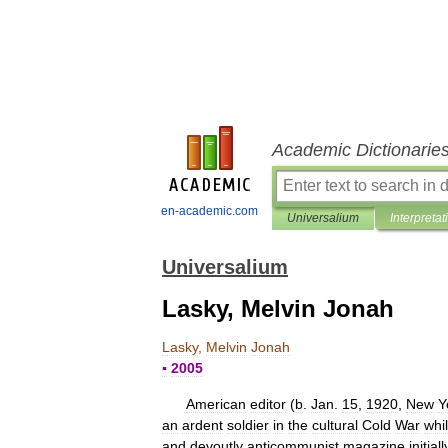
Academic Dictionarie
en-academic.com
Universalium
Interpretat
Universalium
Lasky, Melvin Jonah
Lasky
,
Melvin
Jonah
▪
2005
American
editor
(
b
.
Jan
.
15
,
1920
,
New
Y
an
ardent
soldier
in
the
cultural
Cold
War
whi
and
devoutly
anticommunist
magazine
initiall