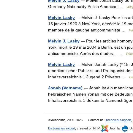
Melvin J. Lasky
— Melvin Jonah Lasky Born 
Germany Nationality Polish American …
Wiki
Melvin Lasky
— Melvin J. Lasky Pour les art
15 janvier 1920 à New York, décédé le 19 mai 
membre de la gauche anticommuniste …
Wi
Melvin J. Lasky
— Pour les articles homonym
York, mort le 19 mai 2004 à Berlin, est un jo
anticommuniste. Après des études… …
Wiki
Melvin Lasky
— Melvin Jonah Lasky (* 15. J
amerikanischer Publizist und Protagonist de
Inhaltsverzeichnis 1 Jugend 2 Privates …
De
Jonah (Vorname)
— Jonah ist ein männliche
hebräischen Namen Yonah mit der Bedeutung
Inhaltsverzeichnis 1 Bekannte Namensträg
© Academic, 2000-2026
Contact us:
Technical Support
,
Dictionaries export
, created on PHP,
Joomla,
Dr