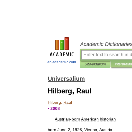
Academic Dictionarie
en-academic.com
Universalium
Interpretat
Universalium
Hilberg, Raul
Hilberg
,
Raul
▪
2008
Austrian
-
born
American
historian
born
June
2
,
1926
,
Vienna
,
Austria