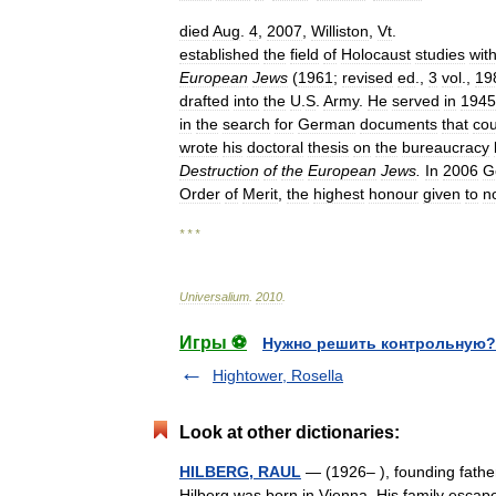
died
Aug
.
4
,
2007
,
Williston
,
Vt
.
established
the
field
of
Holocaust
studies
wit
European
Jews
(
1961
;
revised
ed
.,
3
vol
.,
19
drafted
into
the
U
.
S
.
Army
.
He
served
in
1945
in
the
search
for
German
documents
that
cou
wrote
his
doctoral
thesis
on
the
bureaucracy
Destruction
of
the
European
Jews
.
In
2006
G
Order
of
Merit
,
the
highest
honour
given
to
n
* * *
Universalium
.
2010
.
Игры ⚽
Нужно решить контрольную?
Hightower, Rosella
Look at other dictionaries:
HILBERG, RAUL
— (1926– ), founding father
Hilberg was born in Vienna. His family escape