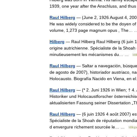
1939, one year after the Anschluss, and th
Raul Hilberg
— (June 2, 1926 August 4, 2007)
He was widely considered to be the doyen of 
volume, 1,273 page magnum opus , The
Hilberg
— Raul Hilberg Raul Hilberg (6 juin 19
origine autrichienne. Spécialiste de la Shoah
minutieusement les mécanismes du… …
Wi
Raul Hilberg
— Saltar a navegación, búsqueda
de agosto de 2007), historiador austriaco, n
Holocausto. Biografía Nacido en Viena, en
Raul Hilberg
— (* 2. Juni 1926 in Wien; † 4.
Historiker und Holocaustforscher österreichi
aktualisierten Fassung seiner Dissertatio
Raul Hilberg
— (6 juin 1926 4 août 2007) est 
Spécialiste de la Shoah de réputation mondia
d envergure richement sourcée le… …
Wikip