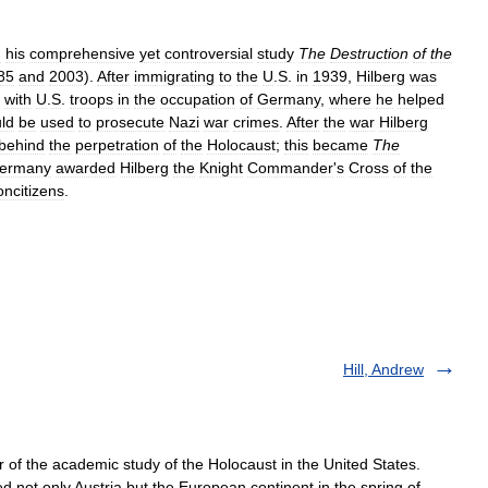
h
his
comprehensive
yet
controversial
study
The
Destruction
of
the
85
and
2003
).
After
immigrating
to
the
U
.
S
.
in
1939
,
Hilberg
was
with
U
.
S
.
troops
in
the
occupation
of
Germany
,
where
he
helped
ld
be
used
to
prosecute
Nazi
war
crimes
.
After
the
war
Hilberg
behind
the
perpetration
of
the
Holocaust
;
this
became
The
ermany
awarded
Hilberg
the
Knight
Commander
'
s
Cross
of
the
oncitizens
.
Hill, Andrew
 of the academic study of the Holocaust in the United States.
d not only Austria but the European continent in the spring of