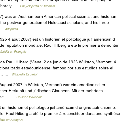
us barely …
Encyclopedia of Judaism
 was an Austrian born American political scientist and historian.
the postwar generation of Holocaust scholars, and his three
… …
Wikipedia
26 4 août 2007) est un historien et politologue juif américain d
 de réputation mondiale, Raul Hilberg a été le premier à démonter
kipédia en Français
 Raul Hilberg (Viena, 2 de junio de 1926 Williston, Vermont, 4
acionalizado estadounidense, famoso por sus estudios sobre el
 el… …
Wikipedia Español
 August 2007 in Williston, Vermont) war ein amerikanischer
scher Herkunft und jüdischen Glaubens. Mit der mehrfach
n „The… …
Deutsch Wikipedia
un historien et politologue juif américain d origine autrichienne.
le, Raul Hilberg a été le premier à reconstituer dans une synthèse
édia en Français