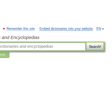
Remember this site
Embed dictionaries into your website
EN
s and Encyclopedias
Search!
ions