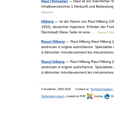
Raul (Vorname)
— Raul ist ein männlicher V
Inhaltsverzeichnis 1 Herkunft und Bedeut
Wikipedia
Hilberg
— ist der Name von Raul Hilberg (19
1932), deutscher Ingenieur, Erfinder der Funk
Darmstadt Diese Seite ist eine …
Deutsch Wiki
Raoul Hilberg
— Raul Hilberg Raul Hilberg (6 
américain d origine autrichienne. Spécialiste
à démonter minutieusement les mécanis
Raoul hilberg
— Raul Hilberg Raul Hilberg (6 
américain d origine autrichienne. Spécialiste
à démonter minutieusement les mécanis
© Academic, 2000-2026
Contact us:
Technical Support
,
Dictionaries export
, created on PHP,
Joomla,
Dr