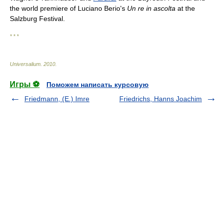
the world premiere of Luciano Berio's
Un re in ascolta
at the
Salzburg Festival.
* * *
Universalium
.
2010
.
Игры ⚽
Поможем написать курсовую
Friedmann, (E.) Imre
Friedrichs, Hanns Joachim