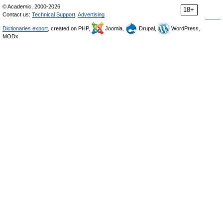
© Academic, 2000-2026
18+
Contact us:
Technical Support
,
Advertising
Dictionaries export
, created on PHP,
Joomla,
Drupal,
WordPress,
MODx.