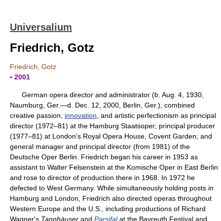
Universalium
Friedrich, Gotz
Friedrich, Gotz
▪ 2001
German opera director and administrator (b. Aug. 4, 1930,
Naumburg, Ger.—d. Dec. 12, 2000, Berlin, Ger.), combined
creative passion,
innovation
, and artistic perfectionism as principal
director (1972–81) at the Hamburg Staatsoper; principal producer
(1977–81) at London's Royal Opera House, Covent Garden; and
general manager and principal director (from 1981) of the
Deutsche Oper Berlin. Friedrich began his career in 1953 as
assistant to Walter Felsenstein at the Komische Oper in East Berlin
and rose to director of production there in 1968. In 1972 he
defected to West Germany. While simultaneously holding posts in
Hamburg and London, Friedrich also directed operas throughout
Western Europe and the U.S., including productions of Richard
Wagner's
Tannhäuser
and
Parsifal
at the Bayreuth Festival and