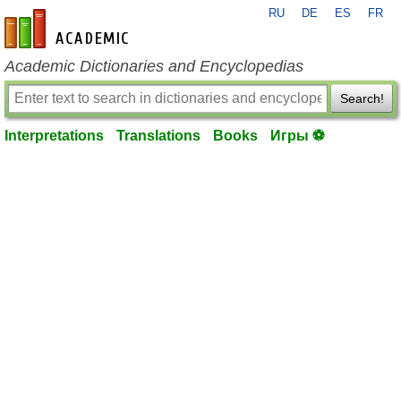
RU
DE
ES
FR
en-academic.com
Academic Dictionaries and Encyclopedias
Search!
Interpretations
Translations
Books
Игры ⚽