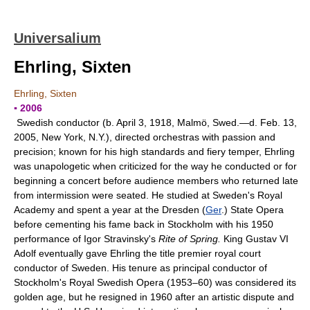
Universalium
Ehrling, Sixten
Ehrling, Sixten
▪ 2006
Swedish conductor (b. April 3, 1918, Malmö, Swed.—d. Feb. 13,
2005, New York, N.Y.), directed orchestras with passion and
precision; known for his high standards and fiery temper, Ehrling
was unapologetic when criticized for the way he conducted or for
beginning a concert before audience members who returned late
from intermission were seated. He studied at Sweden's Royal
Academy and spent a year at the Dresden (
Ger
.) State Opera
before cementing his fame back in Stockholm with his 1950
performance of Igor Stravinsky's
Rite of Spring.
King Gustav VI
Adolf eventually gave Ehrling the title premier royal court
conductor of Sweden. His tenure as principal conductor of
Stockholm's Royal Swedish Opera (1953–60) was considered its
golden age, but he resigned in 1960 after an artistic dispute and