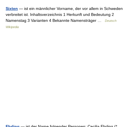
Sixten
— ist ein männlicher Vorname, der vor allem in Schweden
verbreitet ist. Inhaltsverzeichnis 1 Herkunft und Bedeutung 2
Namenstag 3 Varianten 4 Bekannte Namensträger …
Deutsch
Wikipedia
Ehrling
— ist der Name folgender Personen: Cecilia Ehrling (*