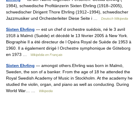
1984), schwedische Profitänzerin Sixten Ehrling (1918–2005),
schwedischer Dirigent Thore Ehrling (1912–1994), schwedischer
Jazzmusiker und Orchesterleiter Diese Seite i …
Deutsch Wikipedia
Sixten Ehrling
— est un chef d orchestre suédois, né le 3 avril
1918 à Malmö (Suède) et décédé le 13 février 2005 à New York.
Biographie Il a été directeur de l Opéra Royal de Suède de 1953 à
1960. Il a également dirigé l Orchestre symphonique de Göteborg
en 1973 …
Wikipédia en Français
Sixten Ehrling
— amongst others.Ehrling was born in Malmö,
Sweden, the son of a banker. From the age of 18 he attended the
Royal Swedish Academy of Music in Stockholm. At the academy he
studied the violin, organ, and piano as well as conducting. During
World War… …
Wikipedia