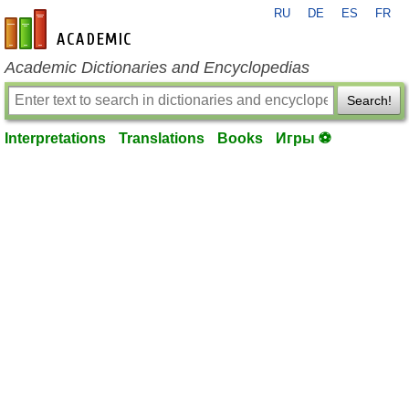
RU
DE
ES
FR
en-academic.com
Academic Dictionaries and Encyclopedias
Search!
Interpretations
Translations
Books
Игры ⚽