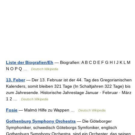
Liste der Biografien/Eh
— Biografien: A B C D E F G H I J K L M
N O P Q …
Deutsch Wikipedia
13. Feber
— Der 13. Februar ist der 44. Tag des Gregorianischen
Kalenders, somit bleiben 321 Tage (In Schaltjahren 322 Tage) bis
zum Jahresende. Historische Jahrestage Januar · Februar · März
1 2 …
Deutsch Wikipedia
Fosie
— Malmö Hilfe zu Wappen …
Deutsch Wikipedia
Gothenburg Symphony Orchestra
— Die Göteborger
Symphoniker, schwedisch Göteborgs Symfoniker, englisch
Gothenburg Symphony Orchestra, sind ein Orchester, das seinen