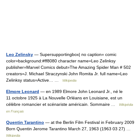
Leo Zelinsky
— Supersupportingbox| no caption= comic
color=background:#ff8080 character name=Leo Zelinksy
publisher=Marvel Comics debut=The Amazing Spider Man # 502
creators=J. Michael Straczynski John Romita Jr. full name=Leo
Zelinksy status=Active… …
Wikipedia
Elmore Leonard
— en 1989 Elmore John Leonard Jr., né le
11 octobre 1925 à La Nouvelle Orléans en Louisiane, est un
célèbre romancier et scénariste américain. Sommaire …
Wikipédia
en Français
Quentin Tarantino
— at the Berlin Film Festival in February 2009
Born Quentin Jerome Tarantino March 27, 1963 (1963 03 27) …
Wikipedia