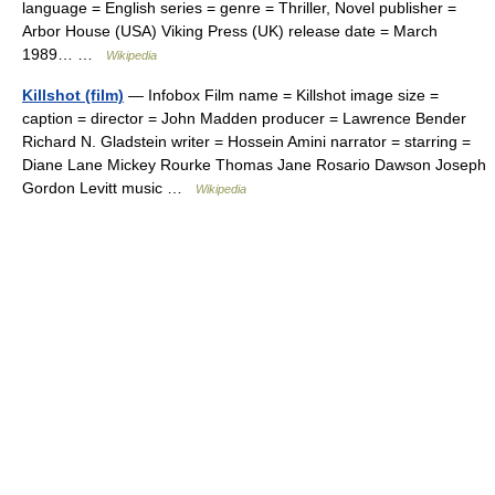
language = English series = genre = Thriller, Novel publisher =
Arbor House (USA) Viking Press (UK) release date = March
1989… …
Wikipedia
Killshot (film)
— Infobox Film name = Killshot image size =
caption = director = John Madden producer = Lawrence Bender
Richard N. Gladstein writer = Hossein Amini narrator = starring =
Diane Lane Mickey Rourke Thomas Jane Rosario Dawson Joseph
Gordon Levitt music …
Wikipedia