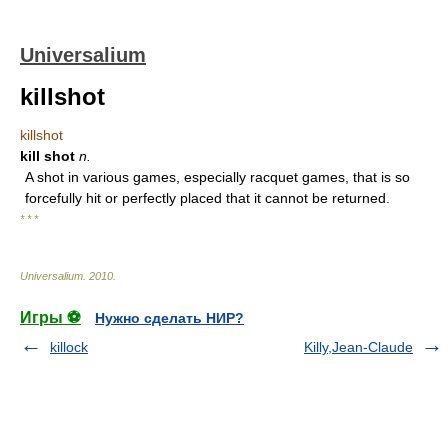
Universalium
killshot
killshot
kill shot
n.
A shot in various games, especially racquet games, that is so
forcefully hit or perfectly placed that it cannot be returned.
* * *
Universalium
.
2010
.
Игры ⚽
Нужно сделать НИР?
killock
Killy,Jean-Claude