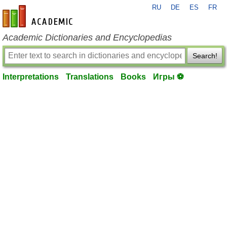
RU
DE
ES
FR
en-academic.com
Academic Dictionaries and Encyclopedias
Search!
Interpretations
Translations
Books
Игры ⚽