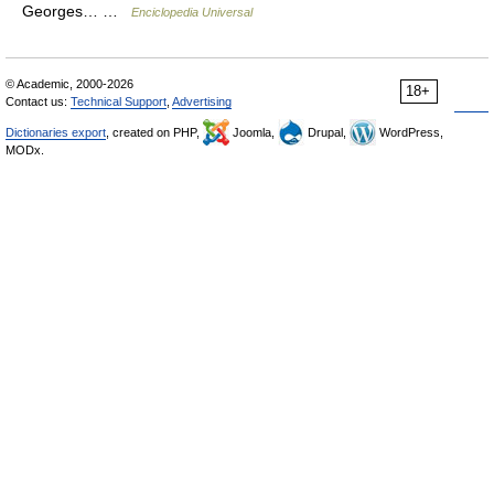
Georges… …
Enciclopedia Universal
© Academic, 2000-2026
18+
Contact us:
Technical Support
,
Advertising
Dictionaries export
, created on PHP,
Joomla,
Drupal,
WordPress,
MODx.