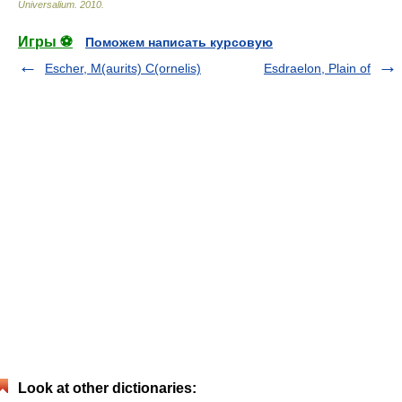
Universalium
.
2010
.
Игры ⚽
Поможем написать курсовую
Escher, M(aurits) C(ornelis)
Esdraelon, Plain of
Look at other dictionaries: