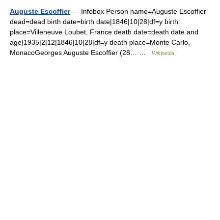
Auguste Escoffier
— Infobox Person name=Auguste Escoffier
dead=dead birth date=birth date|1846|10|28|df=y birth
place=Villeneuve Loubet, France death date=death date and
age|1935|2|12|1846|10|28|df=y death place=Monte Carlo,
MonacoGeorges Auguste Escoffier (28… …
Wikipedia