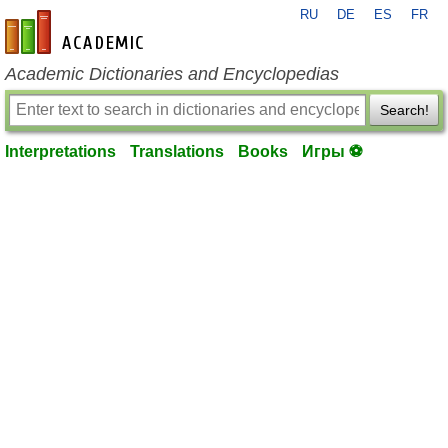
RU
DE
ES
FR
en-academic.com
Academic Dictionaries and Encyclopedias
Search!
Interpretations
Translations
Books
Игры ⚽