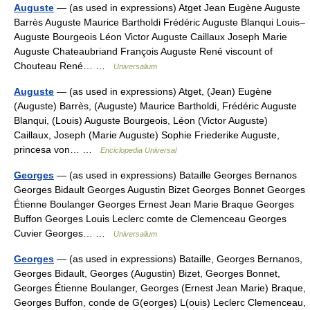
Auguste
— (as used in expressions) Atget Jean Eugène Auguste
Barrès Auguste Maurice Bartholdi Frédéric Auguste Blanqui Louis–
Auguste Bourgeois Léon Victor Auguste Caillaux Joseph Marie
Auguste Chateaubriand François Auguste René viscount of
Chouteau René… …
Universalium
Auguste
— (as used in expressions) Atget, (Jean) Eugène
(Auguste) Barrès, (Auguste) Maurice Bartholdi, Frédéric Auguste
Blanqui, (Louis) Auguste Bourgeois, Léon (Victor Auguste)
Caillaux, Joseph (Marie Auguste) Sophie Friederike Auguste,
princesa von… …
Enciclopedia Universal
Georges
— (as used in expressions) Bataille Georges Bernanos
Georges Bidault Georges Augustin Bizet Georges Bonnet Georges
Étienne Boulanger Georges Ernest Jean Marie Braque Georges
Buffon Georges Louis Leclerc comte de Clemenceau Georges
Cuvier Georges… …
Universalium
Georges
— (as used in expressions) Bataille, Georges Bernanos,
Georges Bidault, Georges (Augustin) Bizet, Georges Bonnet,
Georges Étienne Boulanger, Georges (Ernest Jean Marie) Braque,
Georges Buffon, conde de G(eorges) L(ouis) Leclerc Clemenceau,