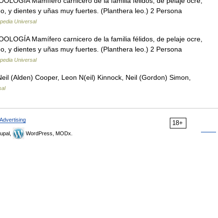
ZOOLOGÍA Mamífero carnicero de la familia félidos, de pelaje ocre,
, y dientes y uñas muy fuertes. (Planthera leo.) 2 Persona
pedia Universal
ZOOLOGÍA Mamífero carnicero de la familia félidos, de pelaje ocre,
, y dientes y uñas muy fuertes. (Planthera leo.) 2 Persona
pedia Universal
eil (Alden) Cooper, Leon N(eil) Kinnock, Neil (Gordon) Simon,
sal
Advertising
18+
upal,
WordPress, MODx.