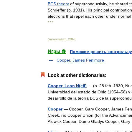
BCS
theory
of
superconductivity
,
he
shared
t
Schrieffer
(
b
.
1931
).
His
principal
contribution
electrons
that
repel
each
other
under
normal
* * *
Universalium
.
2010
.
Игры ⚽
Поможем решить контрольну
Cooper, James Fenimore
Look at other dictionaries:
Cooper, Leon N(eil)
— (n. 28 feb. 1930, Nue
Universidad del estado de Ohio (1954–58) y 
desarrollo de la teoría BCS de la supercon
Cooper
— Cooper, Gary Cooper, James Fenim
Creek, río Cooper Union (for the Advancement
Aldwick Cooper, Dame Gladys Cooper, Ga