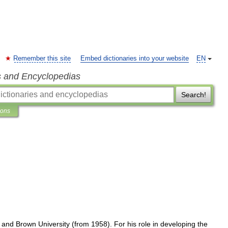
Remember this site
Embed dictionaries into your website
EN
s and Encyclopedias
Search!
ions
)
and
Brown
University
(
from
1958
).
For
his
role
in
developing
the