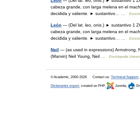
Léon
— (Del lat. leo, onis.) ► sustantivo 1 
cabeza grande, con larga melena en el macho
decidida y valiente. ► sustantivo… …
Enciclo
León
— (Del lat. leo, onis.) ► sustantivo 1 
cabeza grande, con larga melena en el macho
decidida y valiente. ► sustantivo… …
Enciclo
Neil
— (as used in expressions) Armstrong, N
(Marvin) Neil Young, Neil …
Enciclopedia Univer
© Academic, 2000-2026
Contact us:
Technical Support
,
Dictionaries export
, created on PHP,
Joomla,
Dr