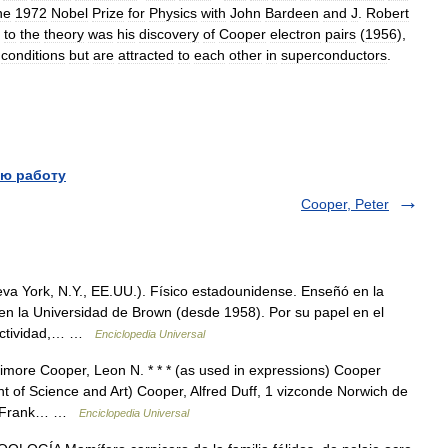
he
1972
Nobel
Prize
for
Physics
with
John
Bardeen
and
J
.
Robert
to
the
theory
was
his
discovery
of
Cooper
electron
pairs
(
1956
),
conditions
but
are
attracted
to
each
other
in
superconductors
.
ю работу
Cooper, Peter
va York, N.Y., EE.UU.). Físico estadounidense. Enseñó en la
en la Universidad de Brown (desde 1958). Por su papel en el
ductividad,… …
Enciclopedia Universal
ore Cooper, Leon N. * * * (as used in expressions) Cooper
 of Science and Art) Cooper, Alfred Duff, 1 vizconde Norwich de
ry Frank… …
Enciclopedia Universal