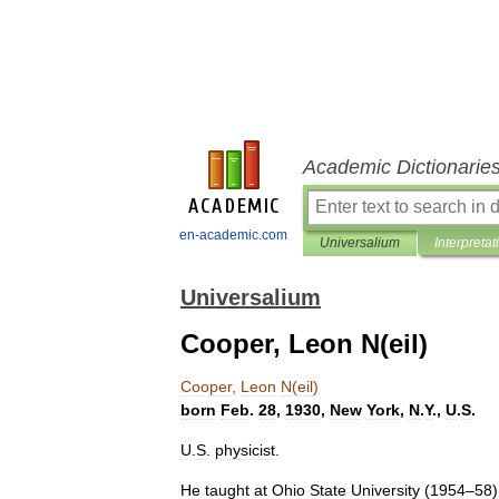
Academic Dictionarie
en-academic.com
Universalium
Interpretat
Universalium
Cooper, Leon N(eil)
Cooper
,
Leon
N
(
eil
)
born
Feb
.
28
,
1930
,
New
York
,
N
.
Y
.,
U
.
S
.
U
.
S
.
physicist
.
He
taught
at
Ohio
State
University
(
1954
–
58