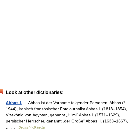
Look at other dictionaries:
Abbas I.
— Abbas ist der Vorname folgender Personen: Abbas (*
1944), iranisch französischer Fotojournalist Abbas I. (1813–1854),
Vizekönig von Ägypten, genannt „Hilmi“ Abbas I. (1571–1629),
persischer Herrscher, genannt „der Große“ Abbas II. (1633–1667),
… …
Deutsch Wikipedia