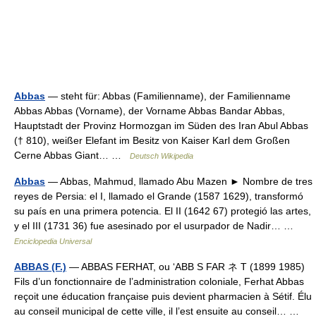
Abbas
— steht für: Abbas (Familienname), der Familienname
Abbas Abbas (Vorname), der Vorname Abbas Bandar Abbas,
Hauptstadt der Provinz Hormozgan im Süden des Iran Abul Abbas
(† 810), weißer Elefant im Besitz von Kaiser Karl dem Großen
Cerne Abbas Giant… …
Deutsch Wikipedia
Abbas
— Abbas, Mahmud, llamado Abu Mazen ► Nombre de tres
reyes de Persia: el I, llamado el Grande (1587 1629), transformó
su país en una primera potencia. El II (1642 67) protegió las artes,
y el III (1731 36) fue asesinado por el usurpador de Nadir… …
Enciclopedia Universal
ABBAS (F.)
— ABBAS FERHAT, ou ‘ABB S FAR ネ T (1899 1985)
Fils d’un fonctionnaire de l’administration coloniale, Ferhat Abbas
reçoit une éducation française puis devient pharmacien à Sétif. Élu
au conseil municipal de cette ville, il l’est ensuite au conseil… …