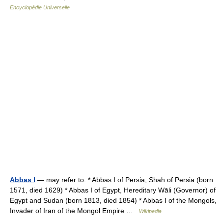
Encyclopédie Universelle
Abbas I
— may refer to: * Abbas I of Persia, Shah of Persia (born
1571, died 1629) * Abbas I of Egypt, Hereditary Wāli (Governor) of
Egypt and Sudan (born 1813, died 1854) * Abbas I of the Mongols,
Invader of Iran of the Mongol Empire …
Wikipedia