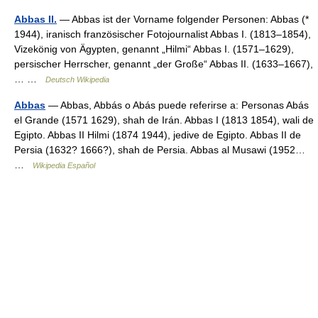
Abbas II.
— Abbas ist der Vorname folgender Personen: Abbas (*
1944), iranisch französischer Fotojournalist Abbas I. (1813–1854),
Vizekönig von Ägypten, genannt „Hilmi“ Abbas I. (1571–1629),
persischer Herrscher, genannt „der Große“ Abbas II. (1633–1667),
… …
Deutsch Wikipedia
Abbas
— Abbas, Abbás o Abás puede referirse a: Personas Abás
el Grande (1571 1629), shah de Irán. Abbas I (1813 1854), wali de
Egipto. Abbas II Hilmi (1874 1944), jedive de Egipto. Abbas II de
Persia (1632? 1666?), shah de Persia. Abbas al Musawi (1952…
…
Wikipedia Español