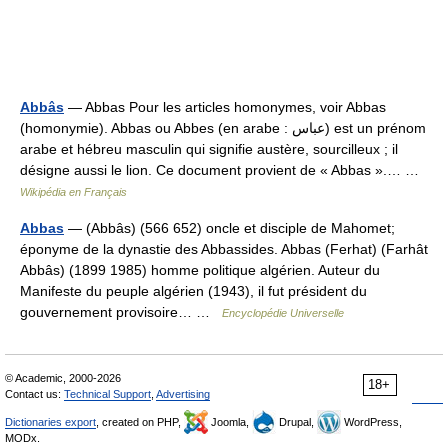
Abbâs
— Abbas Pour les articles homonymes, voir Abbas
(homonymie). Abbas ou Abbes (en arabe : عباس) est un prénom
arabe et hébreu masculin qui signifie austère, sourcilleux ; il
désigne aussi le lion. Ce document provient de « Abbas ».… …
Wikipédia en Français
Abbas
— (Abbâs) (566 652) oncle et disciple de Mahomet;
éponyme de la dynastie des Abbassides. Abbas (Ferhat) (Farhât
Abbâs) (1899 1985) homme politique algérien. Auteur du
Manifeste du peuple algérien (1943), il fut président du
gouvernement provisoire… …
Encyclopédie Universelle
© Academic, 2000-2026
18+
Contact us:
Technical Support
,
Advertising
Dictionaries export
, created on PHP,
Joomla,
Drupal,
WordPress,
MODx.