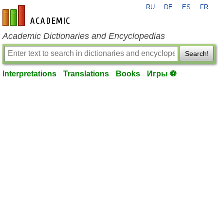
RU
DE
ES
FR
en-academic.com
Academic Dictionaries and Encyclopedias
Search!
Interpretations
Translations
Books
Игры ⚽