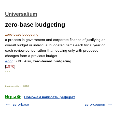
Universalium
zero-base budgeting
zero-base budgeting
a process in government and corporate finance of justifying an
overall budget or individual budgeted items each fiscal year or
each review period rather than dealing only with proposed
changes from a previous budget.
Abbr
.:
ZBB. Also,
zero-based budgeting
.
[
1970
]
* * *
Universalium
.
2010
.
Игры ⚽
Поможем написать реферат
zero-base
zero-coupon