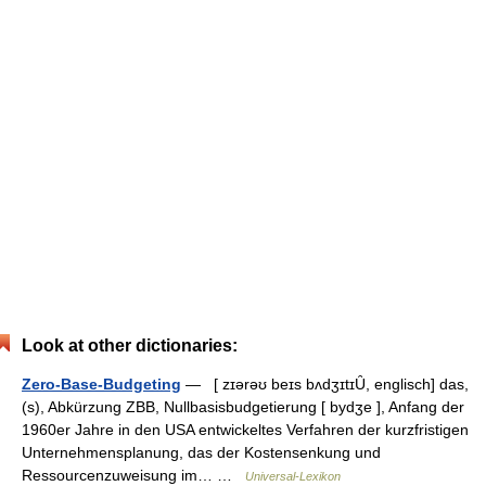
Look at other dictionaries:
Zero-Base-Budgeting
— [ zɪərəʊ beɪs bʌdʒɪtɪȖ, englisch] das,
(s), Abkürzung ZBB, Nullbasisbudgetierung [ bydʒe ], Anfang der
1960er Jahre in den USA entwickeltes Verfahren der kurzfristigen
Unternehmensplanung, das der Kostensenkung und
Ressourcenzuweisung im… …
Universal-Lexikon