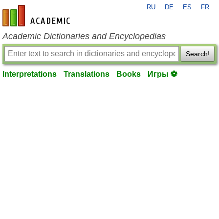
RU
DE
ES
FR
en-academic.com
Academic Dictionaries and Encyclopedias
Search!
Interpretations
Translations
Books
Игры ⚽