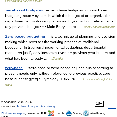
Financial and business terms
zero-based budgeting
— zero base budgeting or zero based
budgeting noun A system in which the budget of an organization,
department, etc is drawn up anew each year without reference to
any previous budget • • • Main Entry: ↑zero …
Useful english dictionary
Zero-based budgeting
— is a technique of planning and decision
making which reverses the working process of traditional
budgeting. In traditional incremental budgeting, departmental
managers justify only increases over the previous year budget and
what has been already …
Wikipedia
zero-base
— ze′ro base or ze′ro based adj. ecn bus according to
present needs only, without reference to previous practice: zero
base budgeting[/ex] • Etymology: 1965–70 …
From formal English to
slang
© Academic, 2000-2026
18+
Contact us:
Technical Support
,
Advertising
Dictionaries export
, created on PHP,
Joomla,
Drupal,
WordPress,