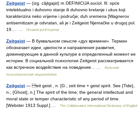
Zeitgeist
— (izg. cȁjtgajst) m DEFINICIJA sociol. fil. opće
intelektualno i duhovno stanje ili duhovno kretanje i ukus koji
karakterizira neko vrijeme i područje; duh vremena [Wagnerov
antisemitizam je odvratan, ali je i Zeitgeist Njemačke u drugoj pol.
19.… …
Hrvatski jezični portal
Zeitgeist
— В буквальном смысле «дух времени». Термин
обозначает идеи, цвнпости и направления развития,
доминирующие в данной культуре в определенный момент ее
истории. В социальной психологии Zeitgeist рассматривается
как встречное воздействие на поведение… …
Большая
психологическая энциклопедия
Zeitgeist
— eit geist , n. [G.; zeit time + geist spirit. See {Tide},
n.; {Ghost}, n.] The spirit of the time; the general intellectual and
moral state or temper characteristic of any period of time.
[Webster 1913 Suppl.] …
The Collaborative International Dictionary of English