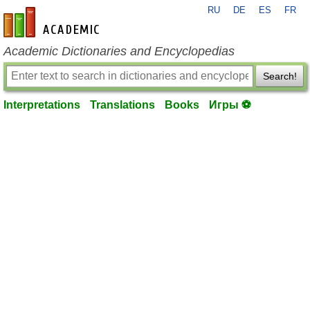
RU
DE
ES
FR
en-academic.com
Academic Dictionaries and Encyclopedias
Search!
Interpretations
Translations
Books
Игры ⚽