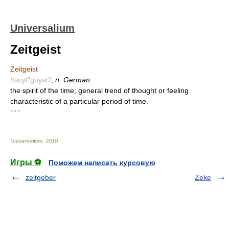
Universalium
Zeitgeist
Zeitgeist
/tsuyt"guyst'/
,
n. German.
the spirit of the time; general trend of thought or feeling
characteristic of a particular period of time.
* * *
Universalium
.
2010
.
Игры ⚽
Поможем написать курсовую
zeitgeber
Zeke