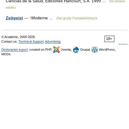
Ciencias de la Salud, Ediciones Hancourt, S.A. 1999 …
Diccionario
médico
Zeitgeist
— ↑Moderne …
Das große Fremdwörterbuch
© Academic, 2000-2026
18+
Contact us:
Technical Support
,
Advertising
Dictionaries export
, created on PHP,
Joomla,
Drupal,
WordPress,
MODx.