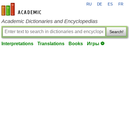
RU
DE
ES
FR
en-academic.com
Academic Dictionaries and Encyclopedias
Search!
Interpretations
Translations
Books
Игры ⚽