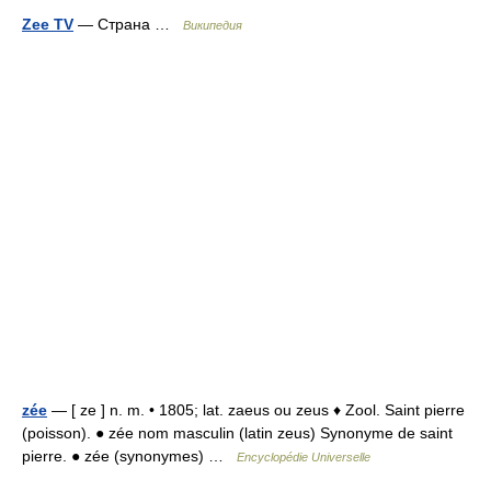
Zee TV
— Страна …
Википедия
zée
— [ ze ] n. m. • 1805; lat. zaeus ou zeus ♦ Zool. Saint pierre
(poisson). ● zée nom masculin (latin zeus) Synonyme de saint
pierre. ● zée (synonymes) …
Encyclopédie Universelle