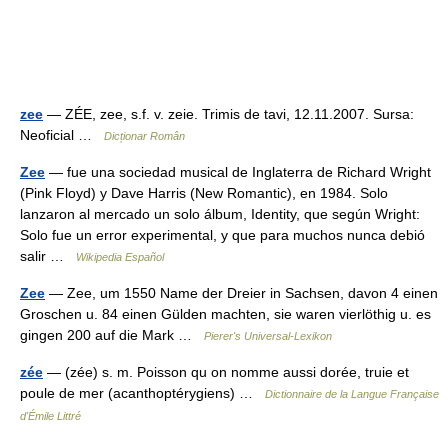
zee
— ZÉE, zee, s.f. v. zeie. Trimis de tavi, 12.11.2007. Sursa:
Neoficial …
Dicționar Român
Zee
— fue una sociedad musical de Inglaterra de Richard Wright
(Pink Floyd) y Dave Harris (New Romantic), en 1984. Solo
lanzaron al mercado un solo álbum, Identity, que según Wright:
Solo fue un error experimental, y que para muchos nunca debió
salir …
Wikipedia Español
Zee
— Zee, um 1550 Name der Dreier in Sachsen, davon 4 einen
Groschen u. 84 einen Gülden machten, sie waren vierlöthig u. es
gingen 200 auf die Mark …
Pierer's Universal-Lexikon
zée
— (zée) s. m. Poisson qu on nomme aussi dorée, truie et
poule de mer (acanthoptérygiens) …
Dictionnaire de la Langue Française
d'Émile Littré