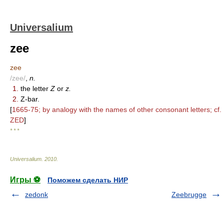
Universalium
zee
zee
/zee/
,
n.
1.
the letter
Z
or
z.
2.
Z-bar.
[
1665-75; by analogy with the names of other consonant letters; cf.
ZED
]
* * *
Universalium
.
2010
.
Игры ⚽
Поможем сделать НИР
zedonk
Zeebrugge