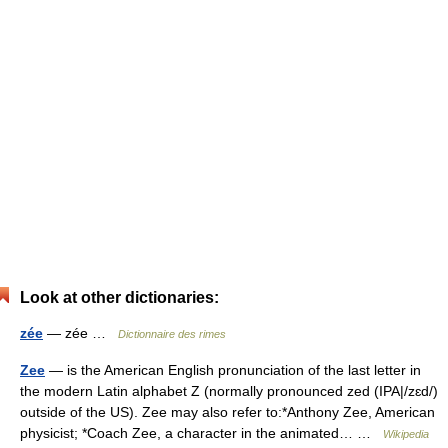
Look at other dictionaries:
zée
— zée …
Dictionnaire des rimes
Zee
— is the American English pronunciation of the last letter in
the modern Latin alphabet Z (normally pronounced zed (IPA|/zɛd/)
outside of the US). Zee may also refer to:*Anthony Zee, American
physicist; *Coach Zee, a character in the animated… …
Wikipedia