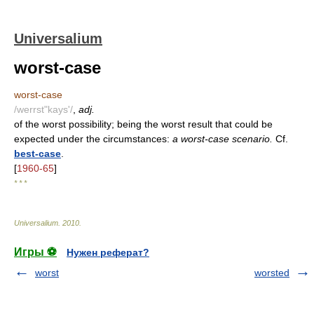
Universalium
worst-case
worst-case
/werrst"kays'/
,
adj.
of the worst possibility; being the worst result that could be
expected under the circumstances:
a worst-case scenario.
Cf.
best-case
.
[
1960-65
]
* * *
Universalium
.
2010
.
Игры ⚽
Нужен реферат?
worst
worsted