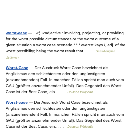
worst-case
— ¦ ̷ ̷ ¦ ̷ ̷ adjective : involving, projecting, or providing
for the worst possible circumstances or the worst outcome of a
given situation a worst case scenario * * * /werrst kays /, adj. of the
worst possibility; being the worst result that… …
Useful english
dictionary
Worst-Case
— Der Ausdruck Worst Case bezeichnet als
Anglizismus den schlechtesten oder den ungünstigsten
(anzunehmenden) Fall. In manchen Fällen spricht man auch vom
GAU (größter anzunehmender Unfall). Das Gegenteil des Worst
Case ist der Best Case, ein… …
Deutsch Wikipedia
Worst-case
— Der Ausdruck Worst Case bezeichnet als
Anglizismus den schlechtesten oder den ungünstigsten
(anzunehmenden) Fall. In manchen Fällen spricht man auch vom
GAU (größter anzunehmender Unfall). Das Gegenteil des Worst
Case ist der Best Case, ein… …
Deutsch Wikipedia