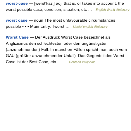
worst-case
— [wʉrst′kās′] adj. that is, or takes into account, the
worst possible case, condition, situation, etc …
English World dictionary
worst case
— noun The most unfavourable circumstances
possible • • • Main Entry: ↑worst …
Useful english dictionary
Worst Case
— Der Ausdruck Worst Case bezeichnet als
Anglizismus den schlechtesten oder den ungünstigsten
(anzunehmenden) Fall. In manchen Fällen spricht man auch vom
GAU (größter anzunehmender Unfall). Das Gegenteil des Worst
Case ist der Best Case, ein… …
Deutsch Wikipedia