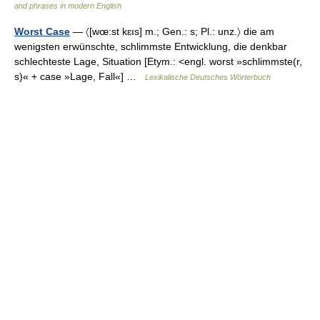
and phrases in modern English
Worst Case
— 〈[wœ:st kɛıs] m.; Gen.: s; Pl.: unz.〉 die am
wenigsten erwünschte, schlimmste Entwicklung, die denkbar
schlechteste Lage, Situation [Etym.: <engl. worst »schlimmste(r,
s)« + case »Lage, Fall«] …
Lexikalische Deutsches Wörterbuch