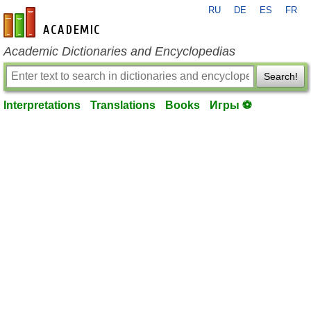
RU
DE
ES
FR
en-academic.com
Academic Dictionaries and Encyclopedias
Search!
Interpretations
Translations
Books
Игры ⚽