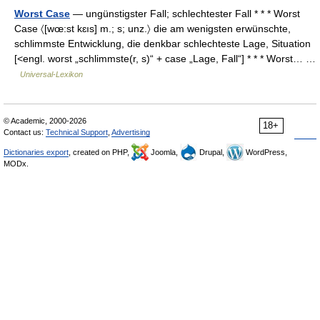
Worst Case
— ungünstigster Fall; schlechtester Fall * * * Worst
Case 〈[wœ:st kɛıs] m.; s; unz.〉 die am wenigsten erwünschte,
schlimmste Entwicklung, die denkbar schlechteste Lage, Situation
[<engl. worst „schlimmste(r, s)“ + case „Lage, Fall“] * * * Worst… …
Universal-Lexikon
© Academic, 2000-2026
18+
Contact us:
Technical Support
,
Advertising
Dictionaries export
, created on PHP,
Joomla,
Drupal,
WordPress,
MODx.