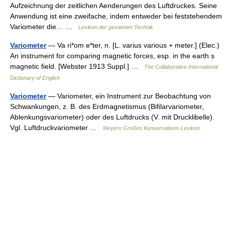
Aufzeichnung der zeitlichen Aenderungen des Luftdruckes. Seine
Anwendung ist eine zweifache, indem entweder bei feststehendem
Variometer die… …
Lexikon der gesamten Technik
Variometer
— Va ri*om e*ter, n. [L. varius various + meter.] (Elec.)
An instrument for comparing magnetic forces, esp. in the earth s
magnetic field. [Webster 1913 Suppl.] …
The Collaborative International
Dictionary of English
Variometer
— Variometer, ein Instrument zur Beobachtung von
Schwankungen, z. B. des Erdmagnetismus (Bifilarvariometer,
Ablenkungsvariometer) oder des Luftdrucks (V. mit Drucklibelle).
Vgl. Luftdruckvariometer …
Meyers Großes Konversations-Lexikon