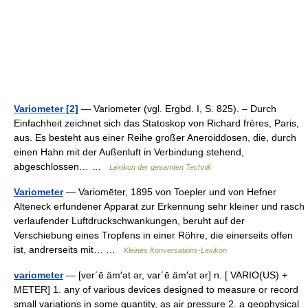
Variometer [2]
— Variometer (vgl. Ergbd. I, S. 825). – Durch
Einfachheit zeichnet sich das Statoskop von Richard frères, Paris,
aus. Es besteht aus einer Reihe großer Aneroiddosen, die, durch
einen Hahn mit der Außenluft in Verbindung stehend,
abgeschlossen… …
Lexikon der gesamten Technik
Variometer
— Variomēter, 1895 von Toepler und von Hefner
Alteneck erfundener Apparat zur Erkennung sehr kleiner und rasch
verlaufender Luftdruckschwankungen, beruht auf der
Verschiebung eines Tropfens in einer Röhre, die einerseits offen
ist, andrerseits mit… …
Kleines Konversations-Lexikon
variometer
— [ver΄ē äm′ət ər, var΄ē äm′ət ər] n. [ VARIO(US) +
METER] 1. any of various devices designed to measure or record
small variations in some quantity, as air pressure 2. a geophysical