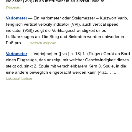
indicator (VVI)) is an instrument in an aircraft used to… …
Wikipedia
Variometer
— Ein Variometer oder Steigmesser – Kurzwort Vario,
(englisch vertical velocity indicator (VVI), auch vertical speed
indicator (VSI)) zeigt die Vertikalgeschwindigkeit eines
Luftfahrzeuges an. Die Steig und Sinkraten werden entweder in
Fuß pro …
Deutsch Wikipedia
Variometer
— Va|rio|me|ter 〈[ va ] n. 13〉 1. 〈Flugw.〉 Gerät an Bord
eines Flugzeugs, das anzeigt, mit welcher Geschwindigkeit dieses
steigt od. sinkt 2. Spule mit verschiebbarem Kern 3. Spule, in die
eine andere beweglich eingebracht werden kann [<lat.… …
Universal-Lexikon