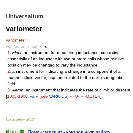
Universalium
variometer
variometer
/vair'ee om"i teuhr/
,
n.
1.
Elect.
an instrument for measuring inductance, consisting
essentially of an inductor with two or more coils whose relative
position may be changed to vary the inductance.
2.
an instrument for indicating a change in a component of a
magnetic field vector, esp. one related to the earth's magnetic
field.
3.
Aeron.
an instrument that indicates the rate of climb or descent.
[
1895-1900;
vari-
(see
VARIOUS
) + -O- + -METER
]
* * *
Universalium
.
2010
.
Игры ⚽
Поможем решить контрольную работу