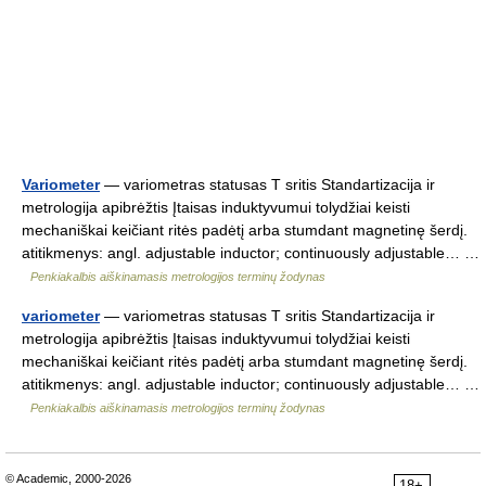
Variometer
— variometras statusas T sritis Standartizacija ir
metrologija apibrėžtis Įtaisas induktyvumui tolydžiai keisti
mechaniškai keičiant ritės padėtį arba stumdant magnetinę šerdį.
atitikmenys: angl. adjustable inductor; continuously adjustable… …
Penkiakalbis aiškinamasis metrologijos terminų žodynas
variometer
— variometras statusas T sritis Standartizacija ir
metrologija apibrėžtis Įtaisas induktyvumui tolydžiai keisti
mechaniškai keičiant ritės padėtį arba stumdant magnetinę šerdį.
atitikmenys: angl. adjustable inductor; continuously adjustable… …
Penkiakalbis aiškinamasis metrologijos terminų žodynas
© Academic, 2000-2026
18+