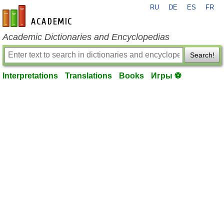
RU
DE
ES
FR
en-academic.com
Academic Dictionaries and Encyclopedias
Search!
Interpretations
Translations
Books
Игры ⚽