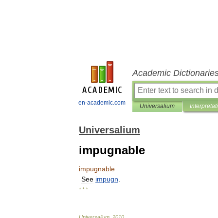
Academic Dictionarie
en-academic.com
Universalium
Interpretat
Universalium
impugnable
impugnable
See
impugn
.
* * *
Universalium
.
2010
.