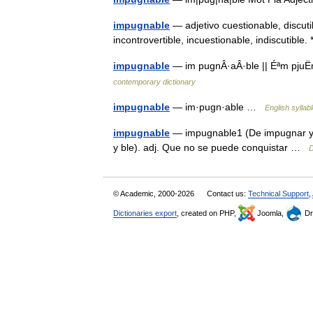
impugnable
— adjetivo cuestionable, discuti
incontrovertible, incuestionable, indiscutible
impugnable
— im pugnÂ·aÂ·ble || Éªm pjuË
contemporary dictionary
impugnable
— im·pugn·able …
English syllab
impugnable
— impugnable1 (De impugnar y b
y ble). adj. Que no se puede conquistar …
D
© Academic, 2000-2026
Contact us:
Technical Support
,
Dictionaries export
, created on PHP,
Joomla,
Dr