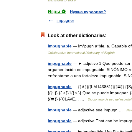
Игры ⚽
Нужна курсовая?
impugner
Look at other dictionaries:
Impugnable
— Im*pugn a*ble, a. Capable o
Collaborative International Dictionary of English
impugnable
— ► adjetivo 1 Que puede ser 
argumentación es impugnable. SINÓNIMO refu
enfrentarse a una fortaleza impugnable. 
impugnable
— {{＃}}{{LM I43851}}{{〓}} {{Sy
{{》}} {{＜}}1{{＞}} Que se puede impugnar. {
{{〓}} {{CLAVE… …
Diccionario de uso del español
impugnable
— adjective see impugn …
New
impugnable
— adjective That can be imp
impugnable
— im|pug|na|ble Mot Pla Adjec