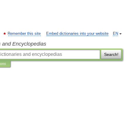
Remember this site
Embed dictionaries into your website
EN
s and Encyclopedias
Search!
ions