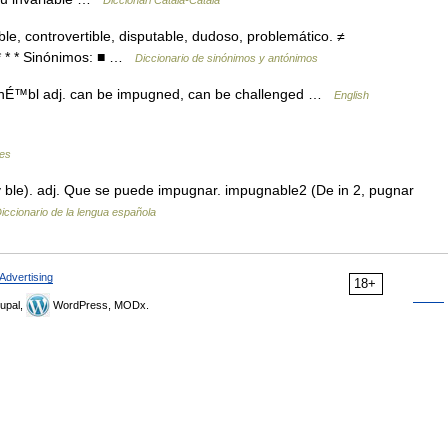
Diccionari Català-Català
ble, controvertible, disputable, dudoso, problemático. ≠
. * * * Sinónimos: ■ …
Diccionario de sinónimos y antónimos
nÉ™bl adj. can be impugned, can be challenged …
English
les
le). adj. Que se puede impugnar. impugnable2 (De in 2, pugnar
iccionario de la lengua española
Advertising
18+
upal,
WordPress, MODx.