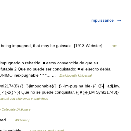
impuissance
f being impugned; that may be gainsaid. [1913 Webster] …
The
impugnado o rebatido: ■ estoy convencida de que su
table 2 Que no puede ser conquistado: ■ el ejército debía
SINÓNIMO inexpugnable * * *… …
Enciclopedia Universal
nI21743}} {{［}}impugnable{{］}} ‹im·pug·na·ble› {{《}}▍ adj.inv.
{＜}}2{{＞}} Que no se puede conquistar. {{＃}}{{LM SynI21743}}
 actual con sinónimos y antónimos
 Collegiate Dictionary
ugned …
Wiktionary
tiu invariable …