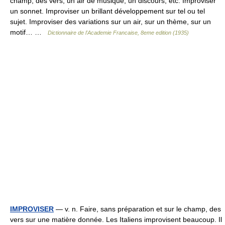
champ, des vers, un air de musique, un discours, etc. Improviser
un sonnet. Improviser un brillant développement sur tel ou tel
sujet. Improviser des variations sur un air, sur un thème, sur un
motif… …
Dictionnaire de l'Academie Francaise, 8eme edition (1935)
IMPROVISER
— v. n. Faire, sans préparation et sur le champ, des
vers sur une matière donnée. Les Italiens improvisent beaucoup. Il