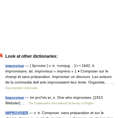
Look at other dictionaries:
improviser
— [ ɛ̃prɔvize ] v. tr. <conjug. : 1> • 1642; it.
improvvisare, lat. improvisus « imprévu » 1 ♦ Composer sur le
champ et sans préparation. Improviser un discours. Les acteurs
de la commedia dell arte improvisaient leur texte. Organiste,… …
Encyclopédie Universelle
Improviser
— Im pro*vis er, n. One who improvises. [1913
Webster] …
The Collaborative International Dictionary of English
IMPROVISER
— v. tr. Composer, sans préparation et sur le