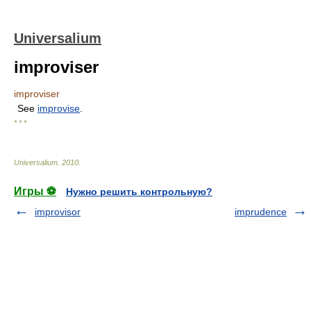
Universalium
improviser
improviser
See
improvise
.
* * *
Universalium
.
2010
.
Игры ⚽
Нужно решить контрольную?
improvisor
imprudence