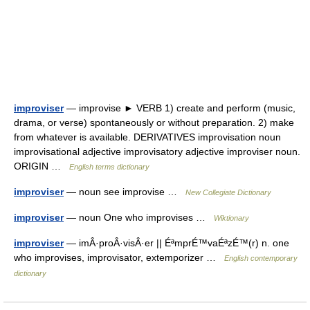
improviser
— improvise ► VERB 1) create and perform (music,
drama, or verse) spontaneously or without preparation. 2) make
from whatever is available. DERIVATIVES improvisation noun
improvisational adjective improvisatory adjective improviser noun.
ORIGIN …
English terms dictionary
improviser
— noun see improvise …
New Collegiate Dictionary
improviser
— noun One who improvises …
Wiktionary
improviser
— imÂ·proÂ·visÂ·er || ÉªmprÉ™vaÉªzÉ™(r) n. one
who improvises, improvisator, extemporizer …
English contemporary
dictionary