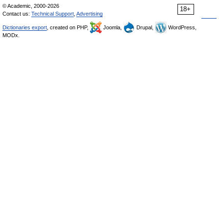
© Academic, 2000-2026
18+
Contact us:
Technical Support
,
Advertising
Dictionaries export
, created on PHP,
Joomla,
Drupal,
WordPress,
MODx.