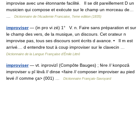
improvise avec une étonnante facilité. Il se dit pareillement D un
musicien qui compose et exécute sur le champ un morceau de…
…
Dictionnaire de l'Academie Francaise, 7eme edition (1835)
improviser
— (in pro vi zé) 1° V. n. Faire sans préparation et sur
le champ des vers, de la musique, un discours. Cet orateur n
improvise pas, tous ses discours sont écrits d avance. • Il m est
arrivé.... d entendre tout à coup improviser sur le clavecin …
Dictionnaire de la Langue Française d'Émile Littré
improviser
— vt. inprovizî (Compôte Bauges) ; fére // konpozâ
improviser u pî lèvâ // dinse <faire // composer improviser au pied
levé // comme ça> (001) …
Dictionnaire Français-Savoyard