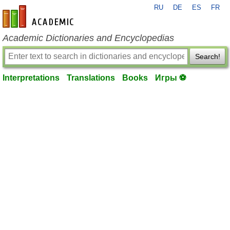
RU
DE
ES
FR
en-academic.com
Academic Dictionaries and Encyclopedias
Search!
Interpretations
Translations
Books
Игры ⚽