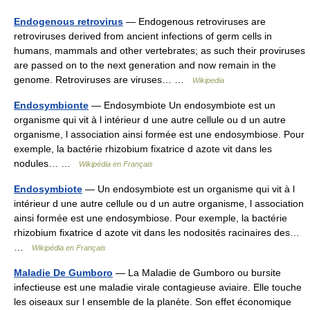
Endogenous retrovirus
— Endogenous retroviruses are
retroviruses derived from ancient infections of germ cells in
humans, mammals and other vertebrates; as such their proviruses
are passed on to the next generation and now remain in the
genome. Retroviruses are viruses… …
Wikipedia
Endosymbionte
— Endosymbiote Un endosymbiote est un
organisme qui vit à l intérieur d une autre cellule ou d un autre
organisme, l association ainsi formée est une endosymbiose. Pour
exemple, la bactérie rhizobium fixatrice d azote vit dans les
nodules… …
Wikipédia en Français
Endosymbiote
— Un endosymbiote est un organisme qui vit à l
intérieur d une autre cellule ou d un autre organisme, l association
ainsi formée est une endosymbiose. Pour exemple, la bactérie
rhizobium fixatrice d azote vit dans les nodosités racinaires des…
…
Wikipédia en Français
Maladie De Gumboro
— La Maladie de Gumboro ou bursite
infectieuse est une maladie virale contagieuse aviaire. Elle touche
les oiseaux sur l ensemble de la planète. Son effet économique