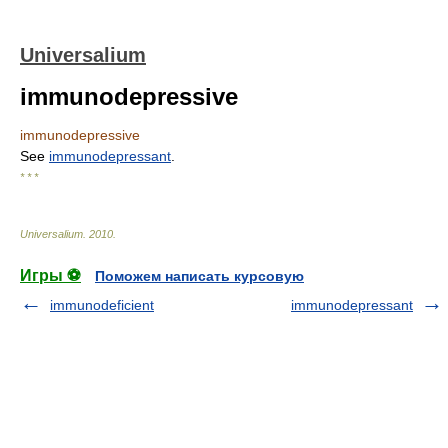
Universalium
immunodepressive
immunodepressive
See
immunodepressant
.
* * *
Universalium
.
2010
.
Игры ⚽
Поможем написать курсовую
immunodeficient
immunodepressant