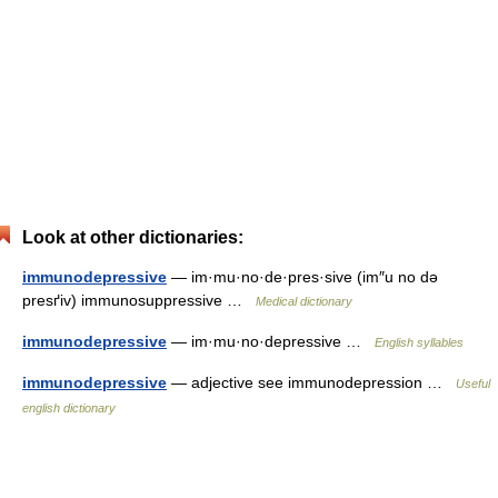
Look at other dictionaries:
immunodepressive
— im·mu·no·de·pres·sive (im″u no də
presґiv) immunosuppressive …
Medical dictionary
immunodepressive
— im·mu·no·depressive …
English syllables
immunodepressive
— adjective see immunodepression …
Useful
english dictionary