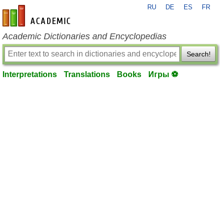
RU
DE
ES
FR
en-academic.com
Academic Dictionaries and Encyclopedias
Search!
Interpretations
Translations
Books
Игры ⚽