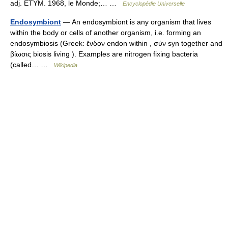
adj. ÉTYM. 1968, le Monde;… …
Encyclopédie Universelle
Endosymbiont
— An endosymbiont is any organism that lives
within the body or cells of another organism, i.e. forming an
endosymbiosis (Greek: ἔνδον endon within , σύν syn together and
βίωσις biosis living ). Examples are nitrogen fixing bacteria
(called… …
Wikipedia