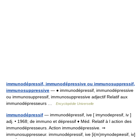
immunodépressif, immunodépressive ou immunosuppressif,
immunosuppressive
— ● immunodépressif, immunodépressive
ou immunosuppressif, immunosuppressive adjectif Relatif aux
immunodépresseurs …
Encyclopédie Universelle
immunodépressif
— immunodépressif, ive [ imynodepresif, iv ]
adj. • 1968; de immuno et dépressif ♦ Méd. Relatif à l action des
immunodépresseurs. Action immunodépressive. ⇒
immunosuppresseur. immunodépressif, ive [i(m)mynodepʀesif, iv]