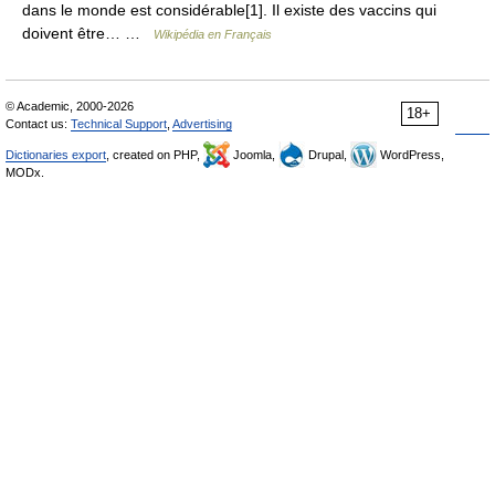
dans le monde est considérable[1]. Il existe des vaccins qui
doivent être… …
Wikipédia en Français
© Academic, 2000-2026
18+
Contact us:
Technical Support
,
Advertising
Dictionaries export
, created on PHP,
Joomla,
Drupal,
WordPress,
MODx.