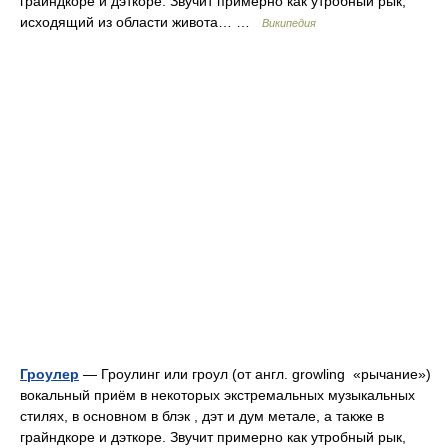
грайндкоре и дэткоре. Звучит примерно как утробный рык,
исходящий из области живота… …
Википедия
Гроулер
— Гроулинг или гроул (от англ. growling «рычание»)
вокальный приём в некоторых экстремальных музыкальных
стилях, в основном в блэк , дэт и дум метале, а также в
грайндкоре и дэткоре. Звучит примерно как утробный рык,