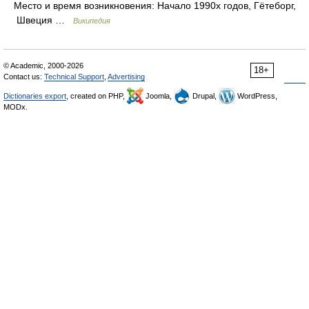
Место и время возникновения: Начало 1990х годов, Гётеборг,
Швеция …
Википедия
© Academic, 2000-2026
18+
Contact us:
Technical Support
,
Advertising
Dictionaries export
, created on PHP,
Joomla,
Drupal,
WordPress,
MODx.