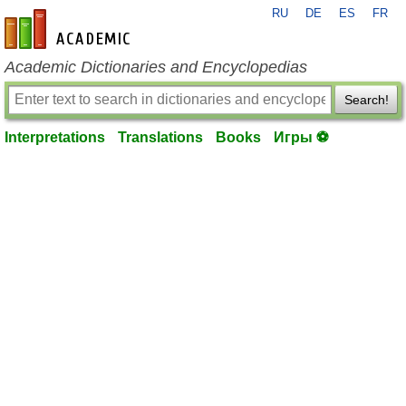
RU
DE
ES
FR
en-academic.com
Academic Dictionaries and Encyclopedias
Search!
Interpretations
Translations
Books
Игры ⚽