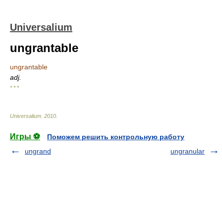
Universalium
ungrantable
ungrantable
adj.
* * *
Universalium
.
2010
.
Игры ⚽
Поможем решить контрольную работу
ungrand
ungranular