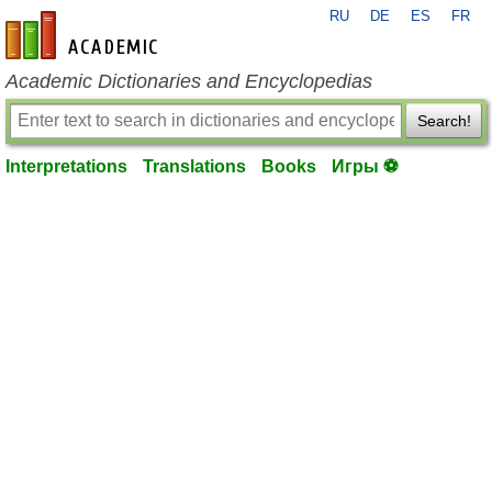
RU
DE
ES
FR
en-academic.com
Academic Dictionaries and Encyclopedias
Search!
Interpretations
Translations
Books
Игры ⚽