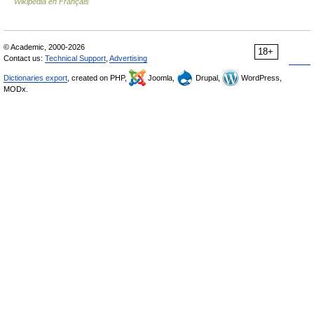
Wikipédia en Français
© Academic, 2000-2026
18+
Contact us:
Technical Support
,
Advertising
Dictionaries export
, created on PHP,
Joomla,
Drupal,
WordPress,
MODx.