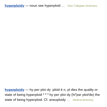
hyperploidy
— noun see hyperploid …
New Collegiate Dictionary
hyperploidy
— hy·per·ploi·dy .plȯid ē n, pl dies the quality or
state of being hyperploid * * * hy·per·ploi·dy (hi″pər ploiґde) the
state of being hyperploid. Cf. aneuploidy …
Medical dictionary