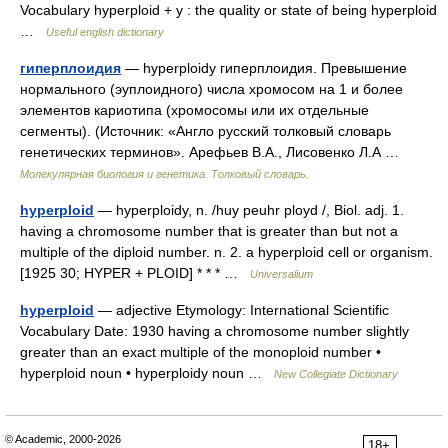
Vocabulary hyperploid + y : the quality or state of being hyperploid
…
Useful english dictionary
гиперплоидия
— hyperploidy гиперплоидия. Превышение
нормального (эуплоидного) числа хромосом на 1 и более
элементов кариотипа (хромосомы или их отдельные
сегменты). (Источник: «Англо русский толковый словарь
генетических терминов». Арефьев В.А., Лисовенко Л.А …
Молекулярная биология и генетика. Толковый словарь.
hyperploid
— hyperploidy, n. /huy peuhr ployd /, Biol. adj. 1.
having a chromosome number that is greater than but not a
multiple of the diploid number. n. 2. a hyperploid cell or organism.
[1925 30; HYPER + PLOID] * * * …
Universalium
hyperploid
— adjective Etymology: International Scientific
Vocabulary Date: 1930 having a chromosome number slightly
greater than an exact multiple of the monoploid number •
hyperploid noun • hyperploidy noun …
New Collegiate Dictionary
© Academic, 2000-2026
18+