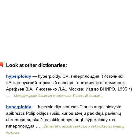
Look at other dictionaries:
hyperploidy
— hyperploidy. См. гиперплоидия. (Источник:
«Англо русский толковый словарь генетических терминов».
Арефьев В.А., Лисовенко Л.А., Москва: Изд во ВНИРО, 1995 г.)
…
Молекулярная биология и генетика. Толковый словарь.
hyperploidy
— hiperploidija statusas T sritis augalininkystė
apibrėžtis Poliploidijos rūšis, kurios atveju padidėja pavienių
chromosomų skaičius. atitikmenys: angl. hyperploidy rus.
гиперплоидия …
Žemės ūkio augalų selekcijos ir sėklininkystės terminų
žodynas