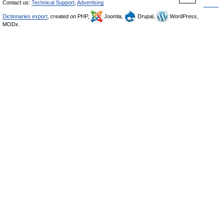
Contact us:
Technical Support
,
Advertising
Dictionaries export
, created on PHP,
Joomla,
Drupal,
WordPress,
MODx.