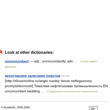
Look at other dictionaries:
unconcordant
— adj.; unconcordantly, adv …
Useful english
dictionary
несогласное залегание пластов
— —
[http://slovarionline.ru/anglo russkiy slovar neftegazovoy
promyishlennosti/] Тематики нефтегазовая промышленность EN
unconcordant bedding …
Справочник технического переводчика
© Academic, 2000-2026
18+