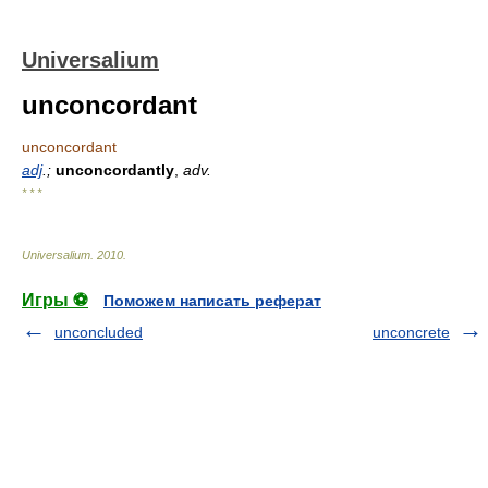
Universalium
unconcordant
unconcordant
adj
.;
unconcordantly
,
adv.
* * *
Universalium
.
2010
.
Игры ⚽
Поможем написать реферат
unconcluded
unconcrete