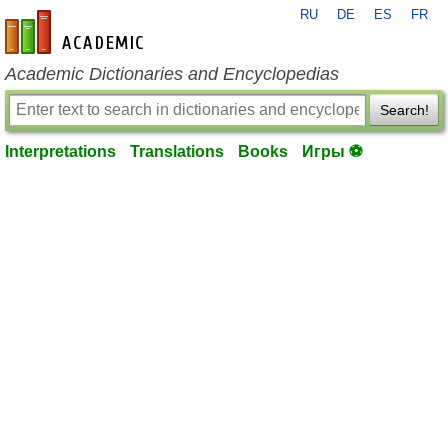
RU
DE
ES
FR
en-academic.com
Academic Dictionaries and Encyclopedias
Search!
Interpretations
Translations
Books
Игры ⚽