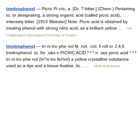
trinitrophenol
— Picric Pi cric, a. [Gr. ? bitter.] (Chem.) Pertaining
to, or designating, a strong organic acid (called picric acid),
intensely bitter. [1913 Webster] Note: Picric acid is obtained by
treating phenol with strong nitric acid, as a brilliant yellow …
The
Collaborative International Dictionary of English
trinitrophenol
— tri·ni·tro·phe·nol fē .nōl, .nȯl, fi nōl or 2,4,6
trinitrophenol .tü .fȯr .siks n PICRIC ACID * * * n. see picric acid * * *
tri·ni·tro·phe·nol (tri″ni tro feґnol) a yellow crystalline substance
used as a dye and a tissue fixative; its… …
Medical dictionary