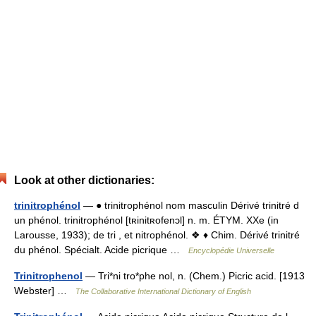
Look at other dictionaries:
trinitrophénol
— ● trinitrophénol nom masculin Dérivé trinitré d
un phénol. trinitrophénol [tʀinitʀofenɔl] n. m. ÉTYM. XXe (in
Larousse, 1933); de tri , et nitrophénol. ❖ ♦ Chim. Dérivé trinitré
du phénol. Spécialt. Acide picrique …
Encyclopédie Universelle
Trinitrophenol
— Tri*ni tro*phe nol, n. (Chem.) Picric acid. [1913
Webster] …
The Collaborative International Dictionary of English