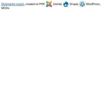
Dictionaries export
, created on PHP,
Joomla,
Drupal,
WordPress,
MODx.