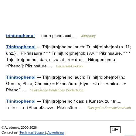
trinitrophenol
— noun picric acid …
Wiktionary
Trinitrophenol
— Tri|ni|tro|phe|nol auch: Tri|nit|ro|phe|nol 〈n. 11;
unz.〉 = Pikrinsäure * * * Tri|ni|t|ro|phe|nol: svw. ↑ Pikrinsäure. * * *
Tri|ni|tro|phe|nol, das; s [zu lat. tri = drei , ↑Nitrogenium u.
↑Phenol]: Pikrinsäure …
Universal-Lexikon
Trinitrophenol
— Tri|ni|tro|phe|nol auch: Tri|nit|ro|phe|nol 〈n.;
Gen.: s, Pl.: e; Chemie〉 = Pikrinsäure [Etym.: <Tri… + nitro… +
Phenol] …
Lexikalische Deutsches Wörterbuch
Trinitrophenol
— Tri|ni|tro|phe|nol* das; s Kunstw. zu ↑tri...,
↑nitro... u. ↑Phenol> svw. ↑Pikrinsäure …
Das große Fremdwörterbuch
© Academic, 2000-2026
18+
Contact us:
Technical Support
,
Advertising