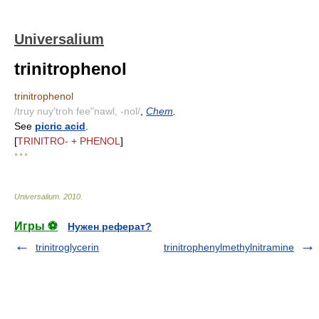
Universalium
trinitrophenol
trinitrophenol
/truy nuy'troh fee"nawl, -nol/
,
Chem
.
See
picric acid
.
[
TRINITRO- + PHENOL
]
* * *
Universalium
.
2010
.
Игры ⚽
Нужен реферат?
trinitroglycerin
trinitrophenylmethylnitramine