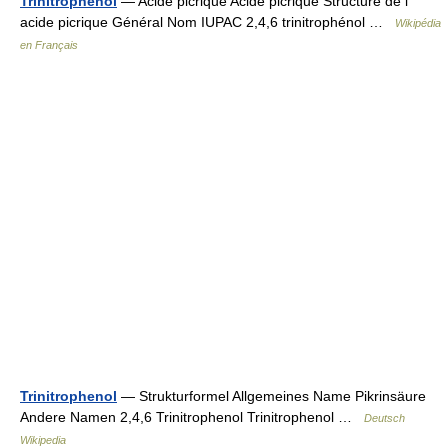
Trinitrophénol
— Acide picrique Acide picrique Structure de l
acide picrique Général Nom IUPAC 2,4,6 trinitrophénol …
Wikipédia
en Français
Trinitrophenol
— Strukturformel Allgemeines Name Pikrinsäure
Andere Namen 2,4,6 Trinitrophenol Trinitrophenol …
Deutsch
Wikipedia