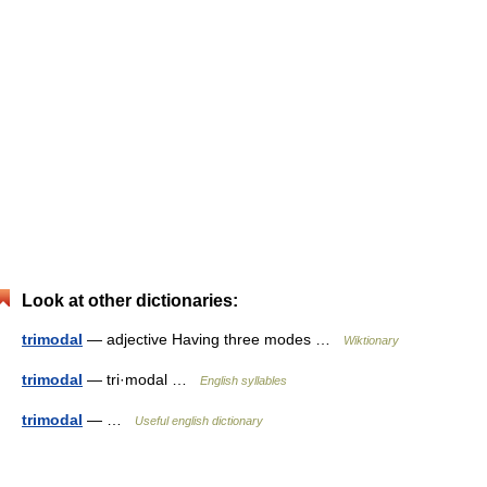
Look at other dictionaries:
trimodal
— adjective Having three modes …
Wiktionary
trimodal
— tri·modal …
English syllables
trimodal
— …
Useful english dictionary