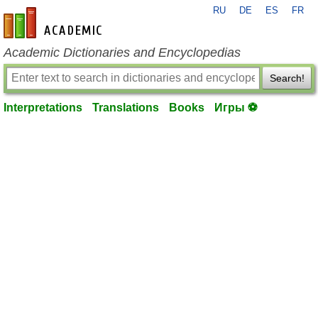
RU
DE
ES
FR
en-academic.com
Academic Dictionaries and Encyclopedias
Search!
Interpretations
Translations
Books
Игры ⚽