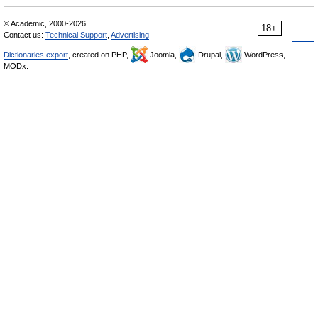
© Academic, 2000-2026
18+
Contact us:
Technical Support
,
Advertising
Dictionaries export
, created on PHP,
Joomla,
Drupal,
WordPress,
MODx.