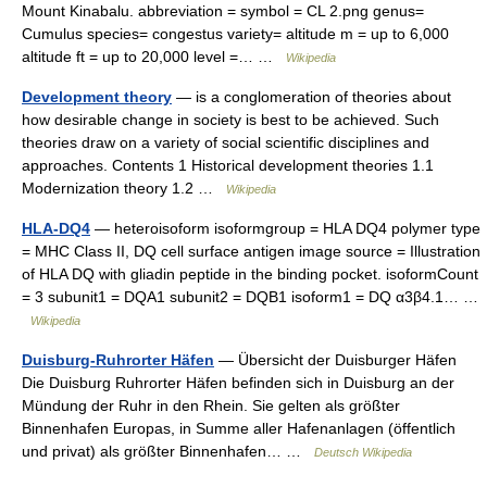
Mount Kinabalu. abbreviation = symbol = CL 2.png genus=
Cumulus species= congestus variety= altitude m = up to 6,000
altitude ft = up to 20,000 level =… …
Wikipedia
Development theory
— is a conglomeration of theories about
how desirable change in society is best to be achieved. Such
theories draw on a variety of social scientific disciplines and
approaches. Contents 1 Historical development theories 1.1
Modernization theory 1.2 …
Wikipedia
HLA-DQ4
— heteroisoform isoformgroup = HLA DQ4 polymer type
= MHC Class II, DQ cell surface antigen image source = Illustration
of HLA DQ with gliadin peptide in the binding pocket. isoformCount
= 3 subunit1 = DQA1 subunit2 = DQB1 isoform1 = DQ α3β4.1… …
Wikipedia
Duisburg-Ruhrorter Häfen
— Übersicht der Duisburger Häfen
Die Duisburg Ruhrorter Häfen befinden sich in Duisburg an der
Mündung der Ruhr in den Rhein. Sie gelten als größter
Binnenhafen Europas, in Summe aller Hafenanlagen (öffentlich
und privat) als größter Binnenhafen… …
Deutsch Wikipedia