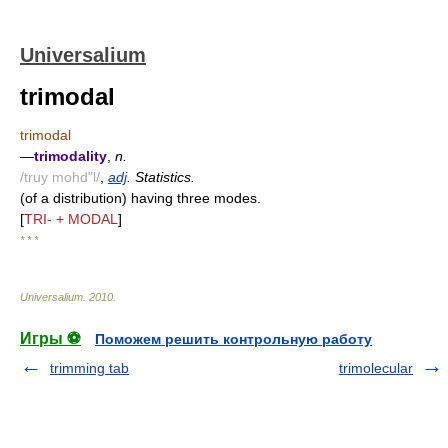
Universalium
trimodal
trimodal
—
trimodality
,
n.
/truy mohd"l/
,
adj
. Statistics.
(of a distribution) having three modes.
[
TRI- + MODAL
]
* * *
Universalium
.
2010
.
Игры ⚽
Поможем решить контрольную работу
trimming tab
trimolecular