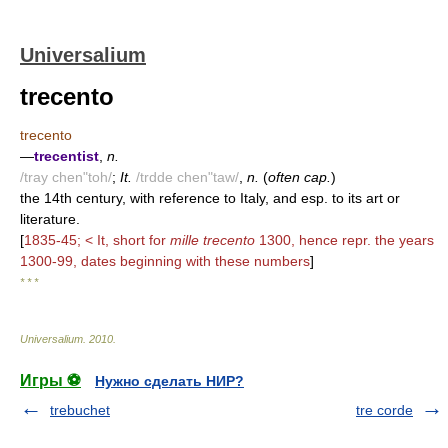
Universalium
trecento
trecento
—
trecentist
,
n.
/tray chen"toh/
;
It.
/trdde chen"taw/
,
n.
(
often cap.
)
the 14th century, with reference to Italy, and esp. to its art or
literature.
[
1835-45; < It, short for
mille trecento
1300, hence repr. the years
1300-99, dates beginning with these numbers
]
* * *
Universalium
.
2010
.
Игры ⚽
Нужно сделать НИР?
trebuchet
tre corde