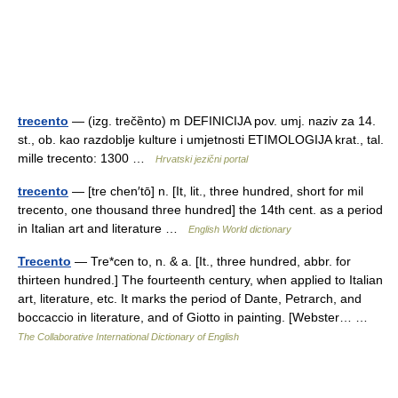
trecento
— (izg. trečȅnto) m DEFINICIJA pov. umj. naziv za 14.
st., ob. kao razdoblje kulture i umjetnosti ETIMOLOGIJA krat., tal.
mille trecento: 1300 …
Hrvatski jezični portal
trecento
— [tre chen′tō] n. [It, lit., three hundred, short for mil
trecento, one thousand three hundred] the 14th cent. as a period
in Italian art and literature …
English World dictionary
Trecento
— Tre*cen to, n. & a. [It., three hundred, abbr. for
thirteen hundred.] The fourteenth century, when applied to Italian
art, literature, etc. It marks the period of Dante, Petrarch, and
boccaccio in literature, and of Giotto in painting. [Webster… …
The Collaborative International Dictionary of English