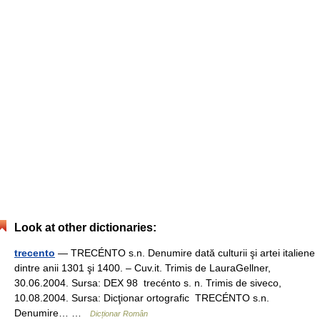
Look at other dictionaries:
trecento
— TRECÉNTO s.n. Denumire dată culturii şi artei italiene
dintre anii 1301 şi 1400. – Cuv.it. Trimis de LauraGellner,
30.06.2004. Sursa: DEX 98 trecénto s. n. Trimis de siveco,
10.08.2004. Sursa: Dicţionar ortografic TRECÉNTO s.n.
Denumire… …
Dicționar Român