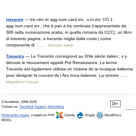
trecento
— tre·cèn·to agg.num.card.inv., s.m.inv. CO 1.
agg.num.card.inv., che è pari a tre centinaia (rappresentato da
300 nella numerazione araba, in quella romana da CCC): un libro
di trecento pagine, a trecento miglia dalla costa | come
componente di… …
Dizionario italiano
Trecento
— Le Trecento correspond au XIVe siècle italien ; s y
déroule le mouvement appelé Pré Renaissance. Le terme
Trecento est également utilisée en histoire de la musique italienne
pour désigner le courant de l Ars nova italienne. La victoire… …
Wikipédia en Français
© Academic, 2000-2026
18+
Contact us:
Technical Support
,
Advertising
Dictionaries export
, created on PHP,
Joomla,
Drupal,
WordPress,
MODx.