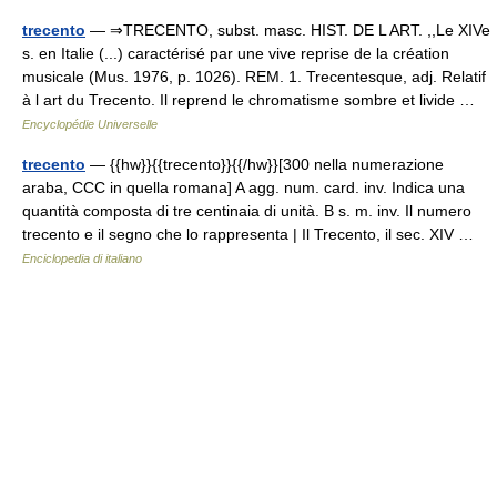
trecento
— ⇒TRECENTO, subst. masc. HIST. DE L ART. ,,Le XIVe
s. en Italie (...) caractérisé par une vive reprise de la création
musicale (Mus. 1976, p. 1026). REM. 1. Trecentesque, adj. Relatif
à l art du Trecento. Il reprend le chromatisme sombre et livide …
Encyclopédie Universelle
trecento
— {{hw}}{{trecento}}{{/hw}}[300 nella numerazione
araba, CCC in quella romana] A agg. num. card. inv. Indica una
quantità composta di tre centinaia di unità. B s. m. inv. Il numero
trecento e il segno che lo rappresenta | Il Trecento, il sec. XIV …
Enciclopedia di italiano