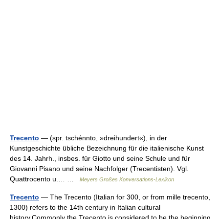
Trecento
— (spr. tschénnto, »dreihundert«), in der
Kunstgeschichte übliche Bezeichnung für die italienische Kunst
des 14. Jahrh., insbes. für Giotto und seine Schule und für
Giovanni Pisano und seine Nachfolger (Trecentisten). Vgl.
Quattrocento u.… …
Meyers Großes Konversations-Lexikon
Trecento
— The Trecento (Italian for 300, or from mille trecento,
1300) refers to the 14th century in Italian cultural
history.Commonly the Trecento is considered to be the beginning