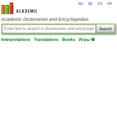
RU
DE
ES
FR
en-academic.com
Academic Dictionaries and Encyclopedias
Search!
Interpretations
Translations
Books
Игры ⚽