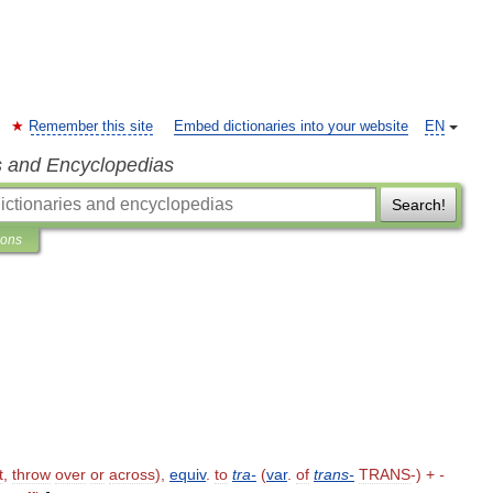
Remember this site
Embed dictionaries into your website
EN
s and Encyclopedias
Search!
ions
t
,
throw
over
or
across
),
equiv
.
to
tra
-
(
var
.
of
trans
-
TRANS
-) +
-