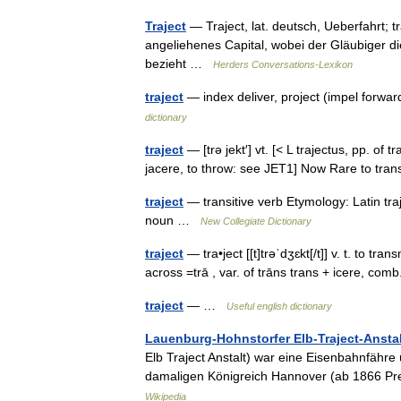
Traject
— Traject, lat. deutsch, Ueberfahrt; t
angeliehenes Capital, wobei der Gläubiger d
bezieht …
Herders Conversations-Lexikon
traject
— index deliver, project (impel forw
dictionary
traject
— [trə jekt′] vt. [< L trajectus, pp. of 
jacere, to throw: see JET1] Now Rare to tran
traject
— transitive verb Etymology: Latin traje
noun …
New Collegiate Dictionary
traject
— tra•ject [[t]trəˈdʒɛkt[/t]] v. t. to tr
across =trā , var. of trāns trans + icere, com
traject
— …
Useful english dictionary
Lauenburg-Hohnstorfer Elb-Traject-Anstal
Elb Traject Anstalt) war eine Eisenbahnfähre
damaligen Königreich Hannover (ab 1866 P
Wikipedia