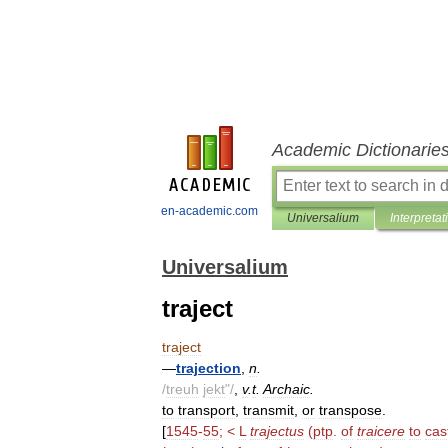
Academic Dictionarie
en-academic.com
Universalium
Interpretat
Universalium
traject
traject
—
trajection
,
n
.
/
treuh
jekt
"/
,
v
.
t
.
Archaic
.
to
transport
,
transmit
,
or
transpose
.
[
1545
-
55
; <
L
trajectus
(
ptp
.
of
traicere
to
cas