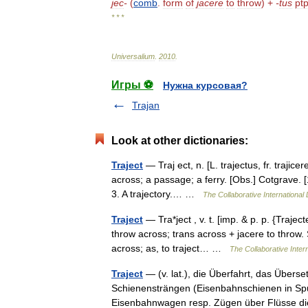
jec
-
(
comb
.
form
of
jacere
to
throw
) +
-
tus
pt
* * *
Universalium
.
2010
.
Игры ⚽
Нужна курсовая?
Trajan
Look at other dictionaries:
Traject
— Traj ect, n. [L. trajectus, fr. trajicere
across; a passage; a ferry. [Obs.] Cotgrave. [
3. A trajectory.… …
The Collaborative International 
Traject
— Tra*ject , v. t. [imp. & p. p. {Trajecte
throw across; trans across + jacere to throw. 
across; as, to traject… …
The Collaborative Intern
Traject
— (v. lat.), die Überfahrt, das Übers
Schienensträngen (Eisenbahnschienen in Sp
Eisenbahnwagen resp. Zügen über Flüsse 