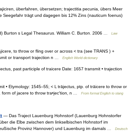
rajiciren, überfahren, übersetzen; trajectitia pecunia, übers Meer
ie Seegefahr trägt und dagegen bis 12% Zins (nauticum foenus)
ard) Burton s Legal Thesaurus. William C. Burton. 2006 …
Law
trajicere, to throw or fling over or across < tra (see TRANS ) +
smit or transport trajection n …
English World dictionary
ctus, past participle of traicere Date: 1657 transmit • trajection
ansmit • Etymology: 1545–55; < L trājectus, ptp. of trāicere to throw or
b. form of jacere to throw tra•jec′tion, n …
From formal English to slang
t
— Das Traject Lauenburg Hohnstorf (Lauenburg Hohnstorfer
 über die Elbe zwischen dem linkselbischen Hohnstorf im
reußische Provinz Hannover) und Lauenburg im damals …
Deutsch