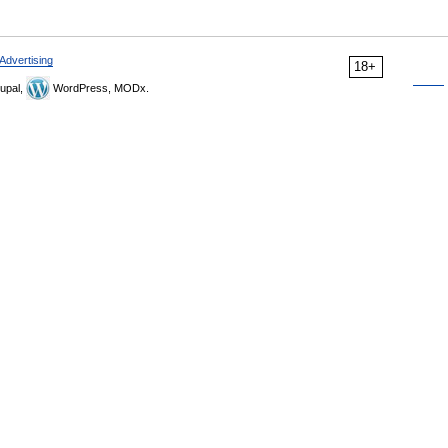
Advertising
18+
upal,
WordPress, MODx.