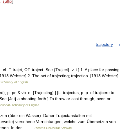
p
.
suffix
]
trajectory
: cf. F. trajet, OF. traject. See {Traject}, v. t.] 1. A place for passing
1913 Webster] 2. The act of trajecting; trajection. [1913 Webster]
Dictionary of English
d}; p. pr. & vb. n. {Trajecting}.] [L. trajectus, p. p. of trajicere to
See {Jet} a shooting forth.] To throw or cast through, over, or
ational Dictionary of English
etzen (über ein Wasser). Daher Trajectanstalten mit
urweite) versehene Vorrichtungen, welche zum Übersetzen von
dienen. In der… …
Pierer's Universal-Lexikon