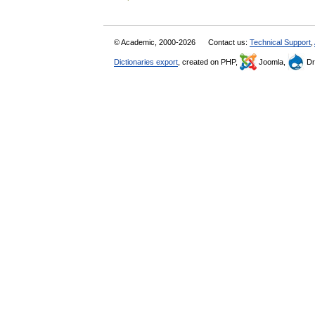
© Academic, 2000-2026
Contact us:
Technical Support
,
Dictionaries export
, created on PHP,
Joomla,
Dr