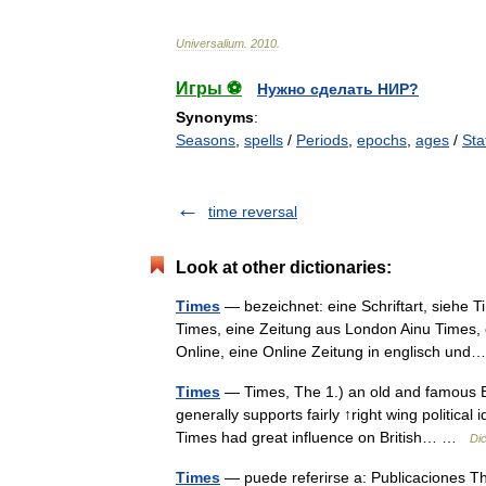
Universalium
.
2010
.
Игры ⚽
Нужно сделать НИР?
Synonyms
:
Seasons
,
spells
/
Periods
,
epochs
,
ages
/
Sta
time reversal
Look at other dictionaries:
Times
— bezeichnet: eine Schriftart, siehe 
Times, eine Zeitung aus London Ainu Times, e
Online, eine Online Zeitung in englisch u
Times
— Times, The 1.) an old and famous Br
generally supports fairly ↑right wing political
Times had great influence on British… …
Dic
Times
— puede referirse a: Publicaciones T