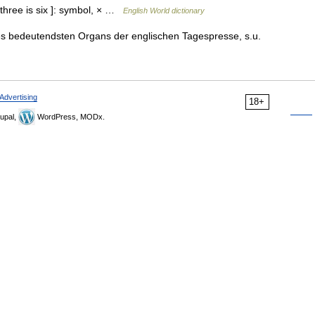
 three is six ]: symbol, × …
English World dictionary
 des bedeutendsten Organs der englischen Tagespresse, s.u.
Advertising
18+
upal,
WordPress, MODx.