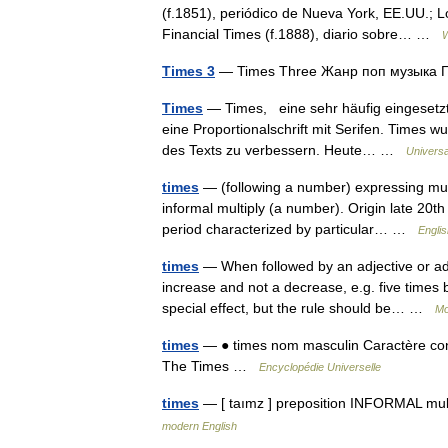
(f.1851), periódico de Nueva York, EE.UU.; L
Financial Times (f.1888), diario sobre… …
W
Times 3
— Times Three Жанр поп музыка
Times
— Times, eine sehr häufig eingesetzte 
eine Proportionalschrift mit Serifen. Times 
des Texts zu verbessern. Heute… …
Universa
times
— (following a number) expressing mult
informal multiply (a number). Origin late 20th
period characterized by particular… …
Englis
times
— When followed by an adjective or ad
increase and not a decrease, e.g. five times b
special effect, but the rule should be… …
Mo
times
— ● times nom masculin Caractère conçu
The Times …
Encyclopédie Universelle
times
— [ taımz ] preposition INFORMAL mult
modern English