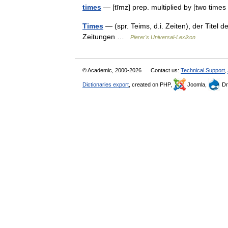
times
— [tīmz] prep. multiplied by [two times
Times
— (spr. Teims, d.i. Zeiten), der Titel
Zeitungen …
Pierer's Universal-Lexikon
© Academic, 2000-2026
Contact us:
Technical Support
,
Dictionaries export
, created on PHP,
Joomla,
Dr