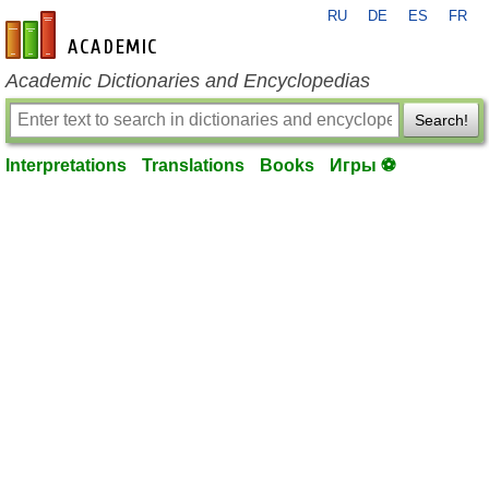
RU
DE
ES
FR
en-academic.com
Academic Dictionaries and Encyclopedias
Search!
Interpretations
Translations
Books
Игры ⚽