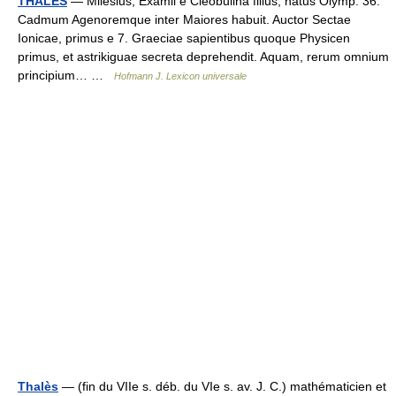
THALES
— Milesius, Examii e Cleobulina filius; natus Olymp. 36.
Cadmum Agenoremque inter Maiores habuit. Auctor Sectae
Ionicae, primus e 7. Graeciae sapientibus quoque Physicen
primus, et astrikiguae secreta deprehendit. Aquam, rerum omnium
principium… …
Hofmann J. Lexicon universale
Thalès
— (fin du VIIe s. déb. du VIe s. av. J. C.) mathématicien et