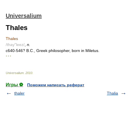
Universalium
Thales
Thales
/thay"leez/
,
n.
c640-546? B.C., Greek philosopher, born in Miletus.
* * *
Universalium
.
2010
.
Игры ⚽
Поможем написать реферат
thaler
Thalia