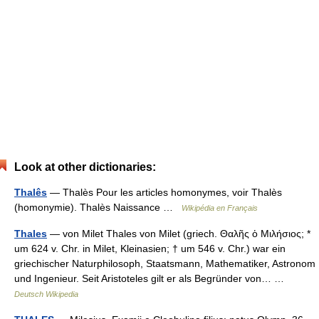
Look at other dictionaries:
Thalês
— Thalès Pour les articles homonymes, voir Thalès
(homonymie). Thalès Naissance …
Wikipédia en Français
Thales
— von Milet Thales von Milet (griech. Θαλῆς ὁ Μιλήσιος; *
um 624 v. Chr. in Milet, Kleinasien; † um 546 v. Chr.) war ein
griechischer Naturphilosoph, Staatsmann, Mathematiker, Astronom
und Ingenieur. Seit Aristoteles gilt er als Begründer von… …
Deutsch Wikipedia