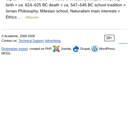
birth = ca. 624–625 BC death = ca. 547–546 BC school tradition =
Ionian Philosophy, Milesian school, Naturalism main interests =
Ethics …
Wikipedia
© Academic, 2000-2026
18+
Contact us:
Technical Support
,
Advertising
Dictionaries export
, created on PHP,
Joomla,
Drupal,
WordPress,
MODx.