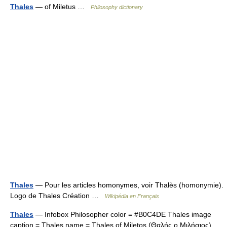
Thales
— of Miletus …
Philosophy dictionary
Thales
— Pour les articles homonymes, voir Thalès (homonymie).
Logo de Thales Création …
Wikipédia en Français
Thales
— Infobox Philosopher color = #B0C4DE Thales image
caption = Thales name = Thales of Miletos (Θαλής ο Μιλήσιος)