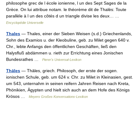
philosophe grec de l école ionienne, l un des Sept Sages de la
Grèce. On lui attribue notam. le théorème dit de Thalès: Toute
parallèle à l un des côtés d un triangle divise les deux… …
Encyclopédie Universelle
Thales
— Thales, einer der Sieben Weisen (s.d.) Griechenlands,
Sohn des Examios u. der Kleobuline, geb. zu Milet gegen 640 v.
Chr., lebte Anfangs den öffentlichen Geschäften, ließ den
Halysfluß abdämmen u. rieth zur Errichtung eines Jonischen
Bundesrathes …
Pierer's Universal-Lexikon
Thāles
— Thāles, griech. Philosoph, der erste der sogen.
ionischen Schule, geb. um 624 v. Chr. zu Milet in Kleinasien, gest.
um 543, unternahm in seinen reifern Jahren Reisen nach Kreta,
Phönikien, Ägypten und hielt sich auch an dem Hofe des Königs
Krösos …
Meyers Großes Konversations-Lexikon