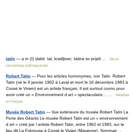
tatín
— a m (ȋ) slabš. tat, kradljivec: tatina so prijeli …
Slovar
slovenskega knjižnega jezika
Robert Tatin
— Pour les articles homonymes, voir Tatin. Robert
Tatin (né le 9 janvier 1902 à Laval et mort le 16 décembre 1983 à
Cossé le Vivien) est un artiste français. Il est surtout connu pour
avoir créé un « Environnement d art » spectaculaire… …
Wikipédia
en Français
Musée Robert Tatin
— Vue extérieure du musée Robert Tatin La
Porte des Géants Le musée Robert Tatin est un « environnement
d art » créé par l artiste Robert Tatin, entre 1962 et 1983, sur le
lieu dit La Frénouse à Cossé le Vivien (Mayenne). Sommair …