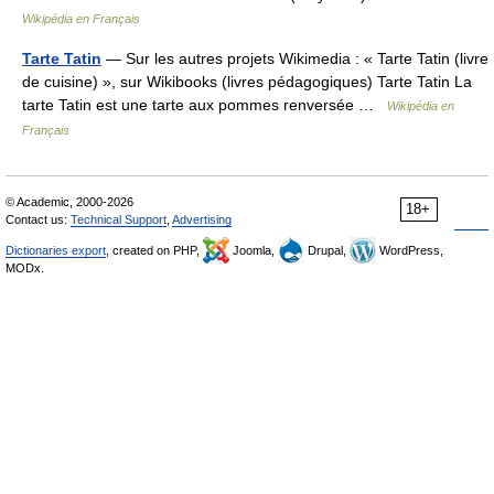
Wikipédia en Français
Tarte Tatin
— Sur les autres projets Wikimedia : « Tarte Tatin (livre
de cuisine) », sur Wikibooks (livres pédagogiques) Tarte Tatin La
tarte Tatin est une tarte aux pommes renversée …
Wikipédia en
Français
© Academic, 2000-2026
18+
Contact us:
Technical Support
,
Advertising
Dictionaries export
, created on PHP,
Joomla,
Drupal,
WordPress,
MODx.