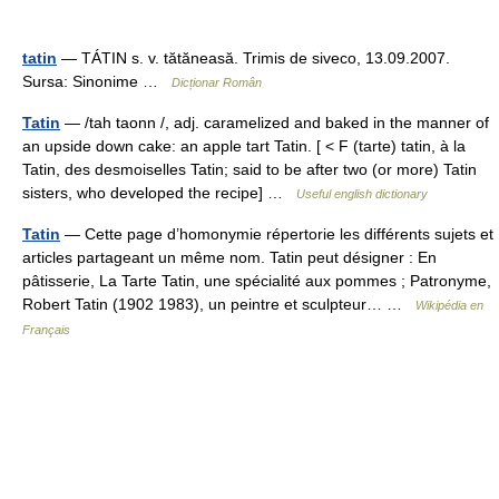
tatin
— TÁTIN s. v. tătăneasă. Trimis de siveco, 13.09.2007.
Sursa: Sinonime …
Dicționar Român
Tatin
— /tah taonn /, adj. caramelized and baked in the manner of
an upside down cake: an apple tart Tatin. [ < F (tarte) tatin, à la
Tatin, des desmoiselles Tatin; said to be after two (or more) Tatin
sisters, who developed the recipe] …
Useful english dictionary
Tatin
— Cette page d’homonymie répertorie les différents sujets et
articles partageant un même nom. Tatin peut désigner : En
pâtisserie, La Tarte Tatin, une spécialité aux pommes ; Patronyme,
Robert Tatin (1902 1983), un peintre et sculpteur… …
Wikipédia en
Français