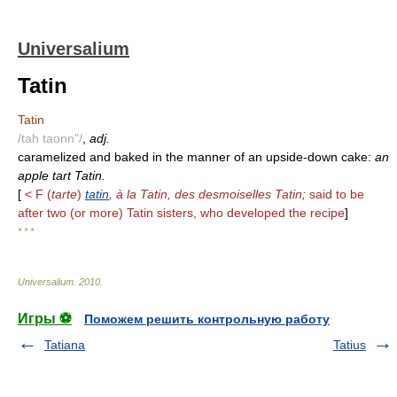
Universalium
Tatin
Tatin
/tah taonn"/
,
adj.
caramelized and baked in the manner of an upside-down cake:
an
apple tart Tatin.
[
< F (
tarte
)
tatin
, à la Tatin, des desmoiselles Tatin;
said to be
after two (or more) Tatin sisters, who developed the recipe
]
* * *
Universalium
.
2010
.
Игры ⚽
Поможем решить контрольную работу
Tatiana
Tatius