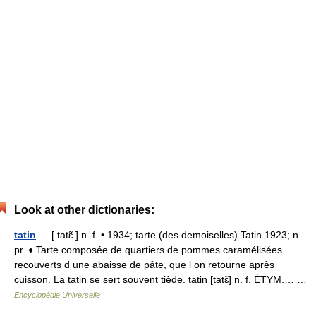
Look at other dictionaries:
tatin
— [ tatɛ̃ ] n. f. • 1934; tarte (des demoiselles) Tatin 1923; n.
pr. ♦ Tarte composée de quartiers de pommes caramélisées
recouverts d une abaisse de pâte, que l on retourne après
cuisson. La tatin se sert souvent tiède. tatin [tatɛ̃] n. f. ÉTYM.… …
Encyclopédie Universelle