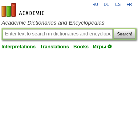
RU
DE
ES
FR
en-academic.com
Academic Dictionaries and Encyclopedias
Search!
Interpretations
Translations
Books
Игры ⚽