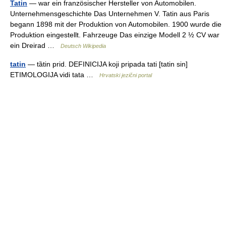
Tatin
— war ein französischer Hersteller von Automobilen.
Unternehmensgeschichte Das Unternehmen V. Tatin aus Paris
begann 1898 mit der Produktion von Automobilen. 1900 wurde die
Produktion eingestellt. Fahrzeuge Das einzige Modell 2 ½ CV war
ein Dreirad …
Deutsch Wikipedia
tatin
— tȁtin prid. DEFINICIJA koji pripada tati [tatin sin]
ETIMOLOGIJA vidi tata …
Hrvatski jezični portal