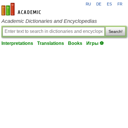
RU
DE
ES
FR
en-academic.com
Academic Dictionaries and Encyclopedias
Search!
Interpretations
Translations
Books
Игры ⚽