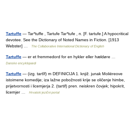
Tartuffe
— Tar*tuffe , Tartufe Tar*tufe , n. [F. tartufe.] A hypocritical
devotee. See the Dictionary of Noted Names in Fiction. [1913
Webster] …
The Collaborative International Dictionary of English
Tartuffe
— er et fremmedord for en hykler eller hældøre …
Danske encyklopædi
Tartuffe
— (izg. tartȉf) m DEFINICIJA 1. knjiž. junak Molièreove
istoimene komedije; iza lažne pobožnosti krije se oličenje himbe,
prijetvornosti i licemjerja 2. (tartif) pren. neiskren čovjek; hipokrit,
licemjer …
Hrvatski jezični portal