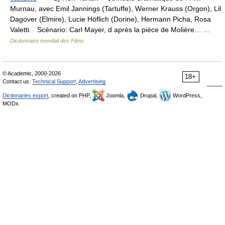
Murnau, avec Emil Jannings (Tartuffe), Werner Krauss (Orgon), Lil
Dagover (Elmire), Lucie Höflich (Dorine), Hermann Picha, Rosa
Valetti. Scénario: Carl Mayer, d après la pièce de Molière… …
Dictionnaire mondial des Films
© Academic, 2000-2026
18+
Contact us:
Technical Support
,
Advertising
Dictionaries export
, created on PHP,
Joomla,
Drupal,
WordPress,
MODx.