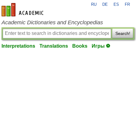
RU
DE
ES
FR
en-academic.com
Academic Dictionaries and Encyclopedias
Search!
Interpretations
Translations
Books
Игры ⚽