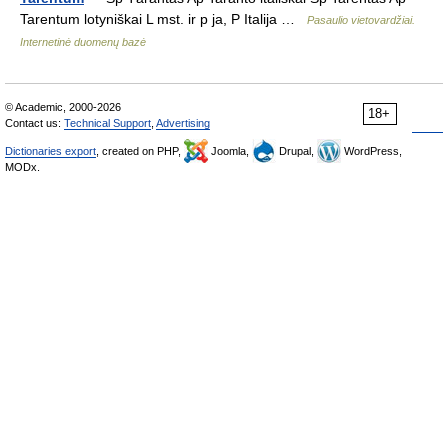
Tarentum lotyniškai L mst. ir p ja, P Italija …
Pasaulio vietovardžiai.
Internetinė duomenų bazė
© Academic, 2000-2026
18+
Contact us:
Technical Support
,
Advertising
Dictionaries export
, created on PHP,
Joomla,
Drupal,
WordPress,
MODx.