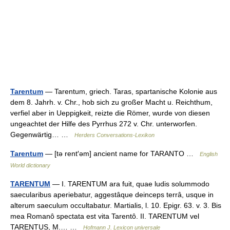
Tarentum
— Tarentum, griech. Taras, spartanische Kolonie aus
dem 8. Jahrh. v. Chr., hob sich zu großer Macht u. Reichthum,
verfiel aber in Ueppigkeit, reizte die Römer, wurde von diesen
ungeachtet der Hilfe des Pyrrhus 272 v. Chr. unterworfen.
Gegenwärtig… …
Herders Conversations-Lexikon
Tarentum
— [tə rent′əm] ancient name for TARANTO …
English
World dictionary
TARENTUM
— I. TARENTUM ara fuit, quae ludis solummodo
saecularibus aperiebatur, aggestâque deinceps terrâ, usque in
alterum saeculum occultabatur. Martialis, l. 10. Epigr. 63. v. 3. Bis
mea Romanô spectata est vita Tarentô. II. TARENTUM vel
TARENTUS, M.… …
Hofmann J. Lexicon universale