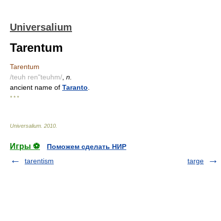
Universalium
Tarentum
Tarentum
/teuh ren"teuhm/
,
n.
ancient name of
Taranto
.
* * *
Universalium
.
2010
.
Игры ⚽
Поможем сделать НИР
tarentism
targe