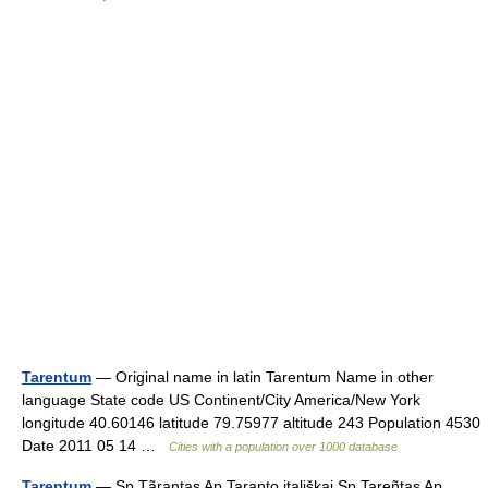
Tarentum
— Original name in latin Tarentum Name in other
language State code US Continent/City America/New York
longitude 40.60146 latitude 79.75977 altitude 243 Population 4530
Date 2011 05 14 …
Cities with a population over 1000 database
Tarentum
— Sp Tãrantas Ap Taranto itališkai Sp Tareñtas Ap