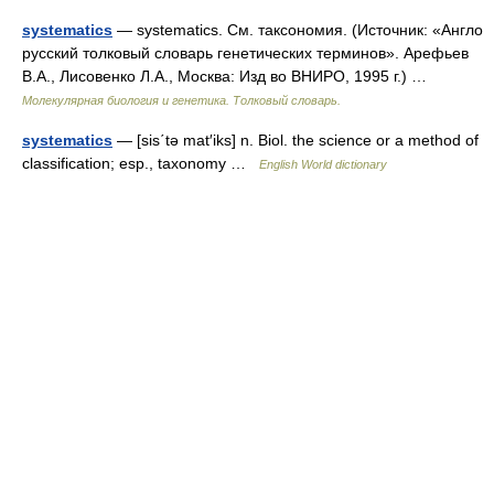
systematics
— systematics. См. таксономия. (Источник: «Англо
русский толковый словарь генетических терминов». Арефьев
В.А., Лисовенко Л.А., Москва: Изд во ВНИРО, 1995 г.) …
Молекулярная биология и генетика. Толковый словарь.
systematics
— [sis΄tə mat′iks] n. Biol. the science or a method of
classification; esp., taxonomy …
English World dictionary