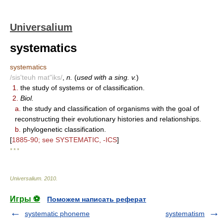
Universalium
systematics
systematics
/sis'teuh mat"iks/
,
n.
(
used with a sing. v.
)
1.
the study of systems or of classification.
2.
Biol.
a.
the study and classification of organisms with the goal of
reconstructing their evolutionary histories and relationships.
b.
phylogenetic classification.
[
1885-90; see SYSTEMATIC, -ICS
]
* * *
Universalium
.
2010
.
Игры ⚽
Поможем написать реферат
systematic phoneme
systematism