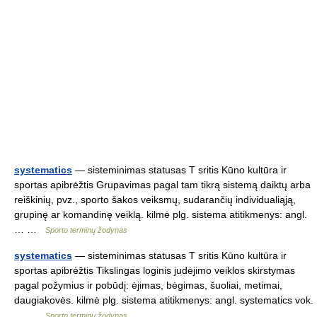
systematics
— sisteminimas statusas T sritis Kūno kultūra ir
sportas apibrėžtis Grupavimas pagal tam tikrą sistemą daiktų arba
reiškinių, pvz., sporto šakos veiksmų, sudarančių individualiąją,
grupinę ar komandinę veiklą. kilmė plg. sistema atitikmenys: angl.
… …
Sporto terminų žodynas
systematics
— sisteminimas statusas T sritis Kūno kultūra ir
sportas apibrėžtis Tikslingas loginis judėjimo veiklos skirstymas
pagal požymius ir pobūdį: ėjimas, bėgimas, šuoliai, metimai,
daugiakovės. kilmė plg. sistema atitikmenys: angl. systematics vok.
… …
Sporto terminų žodynas