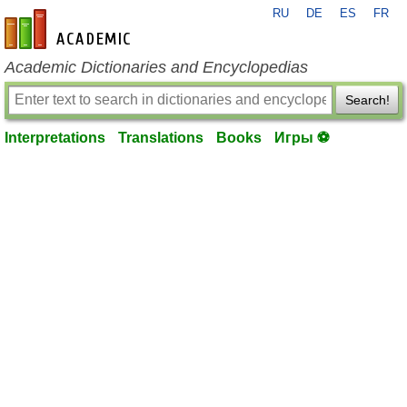
RU
DE
ES
FR
en-academic.com
Academic Dictionaries and Encyclopedias
Search!
Interpretations
Translations
Books
Игры ⚽