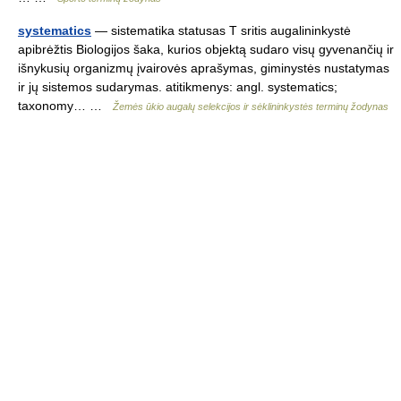
systematics
— sistematika statusas T sritis augalininkystė
apibrėžtis Biologijos šaka, kurios objektą sudaro visų gyvenančių ir
išnykusių organizmų įvairovės aprašymas, giminystės nustatymas
ir jų sistemos sudarymas. atitikmenys: angl. systematics;
taxonomy… …
Žemės ūkio augalų selekcijos ir sėklininkystės terminų žodynas