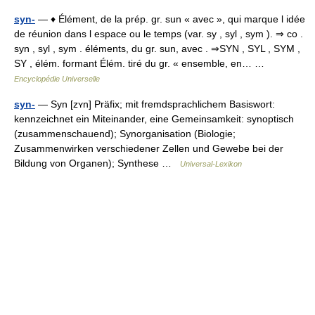
syn-
— ♦ Élément, de la prép. gr. sun « avec », qui marque l idée
de réunion dans l espace ou le temps (var. sy , syl , sym ). ⇒ co .
syn , syl , sym . éléments, du gr. sun, avec . ⇒SYN , SYL , SYM ,
SY , élém. formant Élém. tiré du gr. « ensemble, en… …
Encyclopédie Universelle
syn-
— Syn [zʏn] Präfix; mit fremdsprachlichem Basiswort:
kennzeichnet ein Miteinander, eine Gemeinsamkeit: synoptisch
(zusammenschauend); Synorganisation (Biologie;
Zusammenwirken verschiedener Zellen und Gewebe bei der
Bildung von Organen); Synthese …
Universal-Lexikon