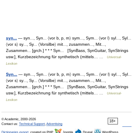
syn...
— syn..., Syn... 〈vor b, p, m〉 sym..., Sym... 〈vor l〉 syl..., Syl...
〈vor s〉 sy..., Sy... 〈Vorsilbe〉 mit..., zusammen..., Mit...,
Zusammen... [grch.] * * * Syn... [SynBass, SynGuitar, SynStrings
usw.], Kurzbezeichnung für synthetisch (mittels… …
Universal-
Lexikon
Syn...
— syn..., Syn... 〈vor b, p, m〉 sym..., Sym... 〈vor l〉 syl..., Syl...
〈vor s〉 sy..., Sy... 〈Vorsilbe〉 mit..., zusammen..., Mit...,
Zusammen... [grch.] * * * Syn... [SynBass, SynGuitar, SynStrings
usw.], Kurzbezeichnung für synthetisch (mittels… …
Universal-
Lexikon
© Academic, 2000-2026
18+
Contact us:
Technical Support
,
Advertising
Dictionaries export
, created on PHP,
Joomla,
Drupal,
WordPress,