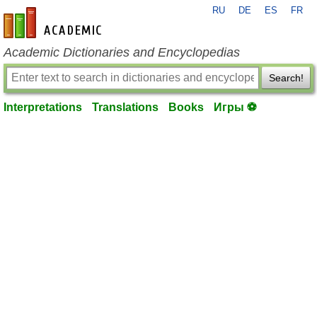
RU
DE
ES
FR
en-academic.com
Academic Dictionaries and Encyclopedias
Search!
Interpretations
Translations
Books
Игры ⚽