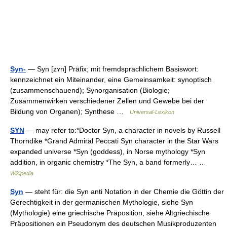
Syn-
— Syn [zʏn] Präfix; mit fremdsprachlichem Basiswort:
kennzeichnet ein Miteinander, eine Gemeinsamkeit: synoptisch
(zusammenschauend); Synorganisation (Biologie;
Zusammenwirken verschiedener Zellen und Gewebe bei der
Bildung von Organen); Synthese …
Universal-Lexikon
SYN
— may refer to:*Doctor Syn, a character in novels by Russell
Thorndike *Grand Admiral Peccati Syn character in the Star Wars
expanded universe *Syn (goddess), in Norse mythology *Syn
addition, in organic chemistry *The Syn, a band formerly… …
Wikipedia
Syn
— steht für: die Syn anti Notation in der Chemie die Göttin der
Gerechtigkeit in der germanischen Mythologie, siehe Syn
(Mythologie) eine griechische Präposition, siehe Altgriechische
Präpositionen ein Pseudonym des deutschen Musikproduzenten