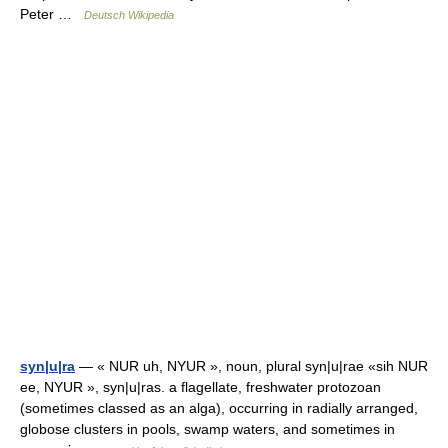
Peter …
Deutsch Wikipedia
syn|u|ra
— « NUR uh, NYUR », noun, plural syn|u|rae «sih NUR
ee, NYUR », syn|u|ras. a flagellate, freshwater protozoan
(sometimes classed as an alga), occurring in radially arranged,
globose clusters in pools, swamp waters, and sometimes in