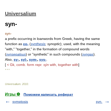
Universalium
syn-
syn-
a prefix occurring in loanwords from Greek, having the same
function as
co-
(
synthesis
; synoptic
); used, with the meaning
"with," "together," in the formation of compound words
(
synsepalous
) or "synthetic" in such compounds (
syngas
).
Also,
sy-
,
syl-
,
sym-
,
sys-
.
[
< Gk, comb. form repr.
sýn
with, together with
]
* * *
Universalium
.
2010
.
Игры ⚽
Поможем написать реферат
symptosis
syn.