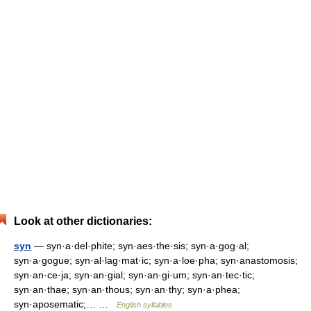
Look at other dictionaries:
syn
— syn·a·del·phite; syn·aes·the·sis; syn·a·gog·al;
syn·a·gogue; syn·al·lag·mat·ic; syn·a·loe·pha; syn·anastomosis;
syn·an·ce·ja; syn·an·gial; syn·an·gi·um; syn·an·tec·tic;
syn·an·thae; syn·an·thous; syn·an·thy; syn·a·phea;
syn·aposematic;… …
English syllables