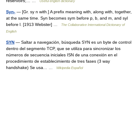
reservoirs;… …
Useful english dictionary
Syn-
— [Gr. sy n with.] A prefix meaning with, along with, together,
at the same time. Syn becomes sym before p, b, and m, and syl
before l. [1913 Webster] …
The Collaborative International Dictionary of
English
SYN
— Saltar a navegación, búsqueda SYN es un byte de control
dentro del segmento TCP, que se utiliza para sincronizar los
números de secuencia iniciales ISN de una conexión en el
procedimiento de establecimiento de tres fases (3 way
handshake) Se usa… …
Wikipedia Español