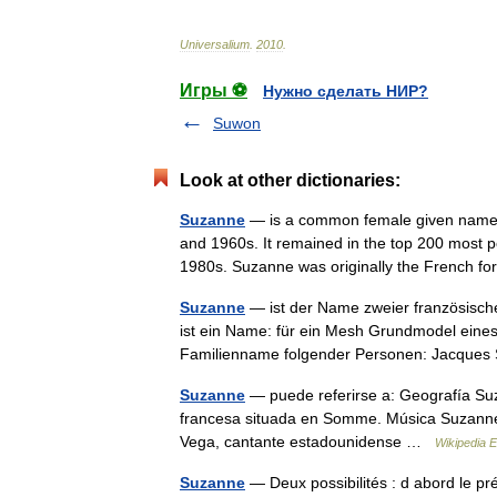
Universalium
.
2010
.
Игры ⚽
Нужно сделать НИР?
Suwon
Look at other dictionaries:
Suzanne
— is a common female given name th
and 1960s. It remained in the top 200 most 
1980s. Suzanne was originally the French 
Suzanne
— ist der Name zweier französis
ist ein Name: für ein Mesh Grundmodel ein
Familienname folgender Personen: Jacq
Suzanne
— puede referirse a: Geografía S
francesa situada en Somme. Música Suzann
Vega, cantante estadounidense …
Wikipedia 
Suzanne
— Deux possibilités : d abord le pr