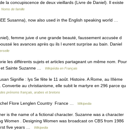
 la concupiscence de deux vieillards (Livre de Daniel). Il existe
…
Noms de famille
EE Susanna), now also used in the English speaking world …
aniel), femme juive d une grande beauté, faussement accusée d
epoussé les avances après qu ils l eurent surprise au bain. Daniel
erselle
e les différents sujets et articles partageant un même nom. Pour
ne et Sainte Suzanne …
Wikipédia en Français
an Signifie : lys Se fête le 11 août. Histoire. A Rome, au IIIème
. Convertie au christianisme, elle subit le martyre en 296 parce qu
 des prénoms français, arabes et bretons
chel Flore Lenglen Country France …
Wikipedia
r is the name of a fictional character. Suzanne was a character
gning Women . Designing Women was broadcast on CBS from 1986
first five years …
Wikipedia