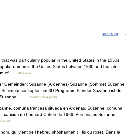
suzerain
at was particularly popular in the United States in the 1950s
popular names in the United States between 1930 and the late
form of …
Wikipedia
cher Gemeinden: Suzanne (Ardennes) Suzanne (Somme) Suzanne
es Schimpansenkopfes, im 3D Programm Blender Suzanne ist der
ues Suzanne… …
Deutsch Wikipedia
uzanne, comuna francesa situada en Ardenas. Suzanne, comuna
e, canción de Leonard Cohen de 1966. Personajes Suzanne
Español
énom, qui vient de l hébreu shôshannah (= lis ou rose). Dans la