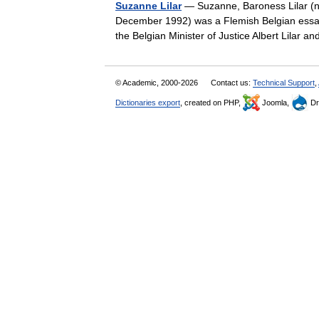
Suzanne Lilar
— Suzanne, Baroness Lilar (n
December 1992) was a Flemish Belgian essayis
the Belgian Minister of Justice Albert Lila
© Academic, 2000-2026
Contact us:
Technical Support
,
Dictionaries export
, created on PHP,
Joomla,
Dr