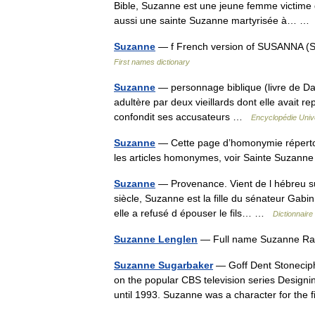
Bible, Suzanne est une jeune femme victime de
aussi une sainte Suzanne martyrisée à… 
Suzanne
— f French version of SUSANNA (S
First names dictionary
Suzanne
— personnage biblique (livre de D
adultère par deux vieillards dont elle avait r
confondit ses accusateurs …
Encyclopédie Univ
Suzanne
— Cette page d’homonymie répertori
les articles homonymes, voir Sainte Suzan
Suzanne
— Provenance. Vient de l hébreu sus
siècle, Suzanne est la fille du sénateur Gabin
elle a refusé d épouser le fils… …
Dictionnaire
Suzanne Lenglen
— Full name Suzanne Ra
Suzanne Sugarbaker
— Goff Dent Stoneciphe
on the popular CBS television series Desi
until 1993. Suzanne was a character for the 