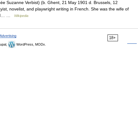
ée Suzanne Verbist) (b. Ghent, 21 May 1901 d. Brussels, 12
t, novelist, and playwright writing in French. She was the wife of
r and… …
Wikipedia
Advertising
18+
upal,
WordPress, MODx.