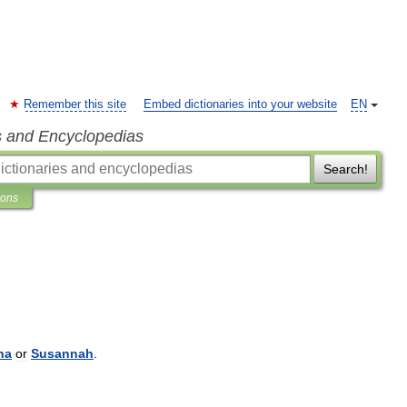
Remember this site
Embed dictionaries into your website
EN
s and Encyclopedias
Search!
ions
na
or
Susannah
.