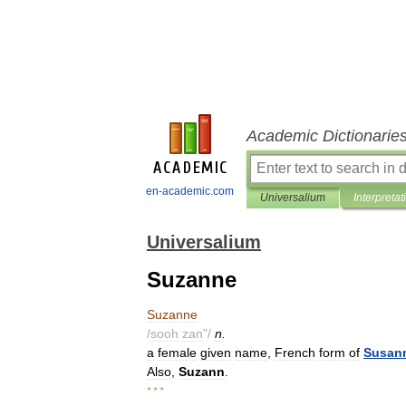
Academic Dictionarie
en-academic.com
Universalium
Interpretat
Universalium
Suzanne
Suzanne
/
sooh
zan
"/
n
.
a
female
given
name
,
French
form
of
Susan
Also
,
Suzann
.
* * *